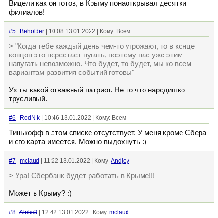
Видели как он готов, в Крыму понаоткрывал десятки
филиалов!
#5
Beholder
| 10:08 13.01.2022 | Кому: Всем
> "Когда тебе каждый день чем-то угрожают, то в конце
концов это перестает пугать, поэтому нас уже этим
напугать невозможно. Что будет, то будет, мы ко всем
вариантам развития событий готовы"
Ух ты какой отважный патриот. Не то что народишко
трусливый.
#6
RodNik
| 10:46 13.01.2022 | Кому: Всем
Тинькофф в этом списке отсутствует. У меня кроме Сбера
и его карта имеется. Можно выдохнуть :)
#7
mclaud
| 11:22 13.01.2022 | Кому:
Andjey
> Ура! Сбербанк будет работать в Крыме!!!
Может в Крыму? :)
#8
Aleks3
| 12:42 13.01.2022 | Кому:
mclaud