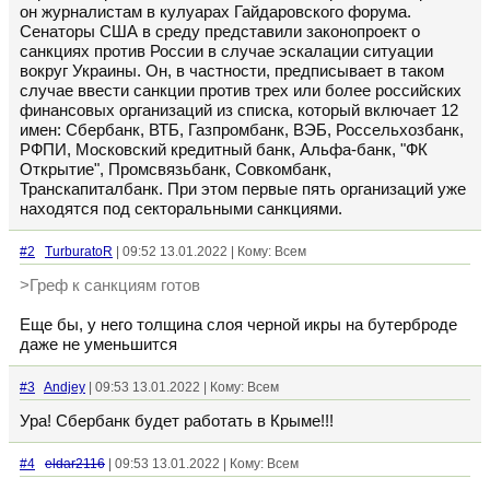
он журналистам в кулуарах Гайдаровского форума.
Сенаторы США в среду представили законопроект о
санкциях против России в случае эскалации ситуации
вокруг Украины. Он, в частности, предписывает в таком
случае ввести санкции против трех или более российских
финансовых организаций из списка, который включает 12
имен: Сбербанк, ВТБ, Газпромбанк, ВЭБ, Россельхозбанк,
РФПИ, Московский кредитный банк, Альфа-банк, "ФК
Открытие", Промсвязьбанк, Совкомбанк,
Транскапиталбанк. При этом первые пять организаций уже
находятся под секторальными санкциями.
#2
TurburatoR
| 09:52 13.01.2022 | Кому: Всем
>Греф к санкциям готов
Еще бы, у него толщина слоя черной икры на бутерброде
даже не уменьшится
#3
Andjey
| 09:53 13.01.2022 | Кому: Всем
Ура! Сбербанк будет работать в Крыме!!!
#4
eldar2116
| 09:53 13.01.2022 | Кому: Всем