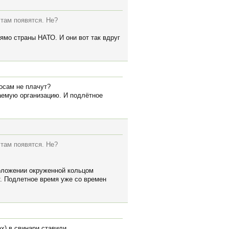
 там появятся. Не?
рямо страны НАТО. И они вот так вдруг
лосам не плачут?
жаемую организацию. И подлётное
 там появятся. Не?
положении окруженной кольцом
т. Подлетное время уже со времен
х) в свинари ставили.