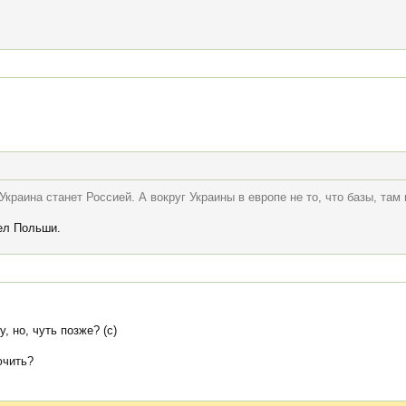
Украина станет Россией. А вокруг Украины в европе не то, что базы, та
ел Польши.
, но, чуть позже? (с)
ючить?