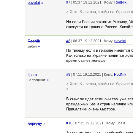
pavelat
»
#7
| 05:37 19.12.2021 | Кому:
RodNik
> Хотя бы затем, чтобы на Украине н
Но если Россия захватит Украину, Ук
окажутся на границе России. Какой
RodNik
#8
| 06:37 19.12.2021 | Кому:
pavelat
»
дебил
По твоему если в гейропе имеются б
Как только на Украине появится хот
время станет меньше.
Грант
#9
| 07:11 19.12.2021 | Кому:
RodNik
»
не троцкист
> Хотя бы затем, чтобы на Украине н
>
В смысле идет если они там уже ес
враждебных баз и стран наличие ил
Прибалтики очень быстрое.
Кергуду
»
#10
| 07:35 19.12.2021 | Кому: Всем
Ты посмотри на его, не обезображен