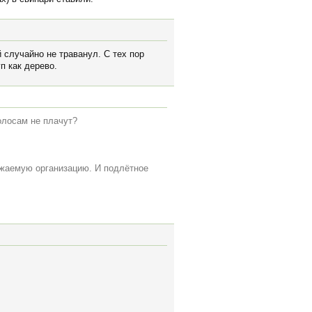
 случайно не траванул. С тех пор
п как дерево.
олосам не плачут?
важаемую организацию. И подлётное