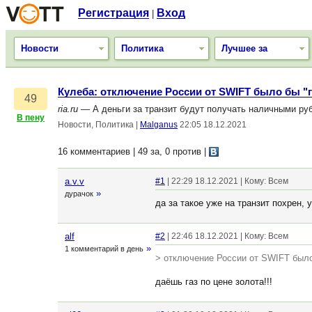
Регистрация
Вход
|
Новости
Политика
Лучшее за
Кулеба: отключение России от SWIFT было бы 
49
ria.ru
— А деньги за транзит будут получать наличными ру
В пену
Новости, Политика
|
Malganus
22:05 18.12.2021
16 комментариев | 49 за, 0 против
|
a.v.v
#1
| 22:29 18.12.2021 | Кому: Всем
»
дурачок
да за такое уже на транзит похрен, у
alf
#2
| 22:46 18.12.2021 | Кому: Всем
»
1 комментарий в день
> отключение России от SWIFT был
даёшь газ по цене золота!!!