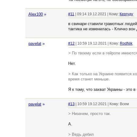
Alex100
»
#11
| 09:14 19.12.2021 | Кому:
Кергуду
в свинари ставили грамотных людей,
тактика не изменилась - Кличко вон
pavelat
»
#12
| 10:59 19.12.2021 | Кому:
RodNik
> По твоему если в гейропе имеются
Нет.
> Как только на Украине появится х
время станет меньше.
Я к тому, что захват Украины - это
pavelat
»
#13
| 10:59 19.12.2021 | Кому: Всем
> Низачем, просто так.
А.
> Ведь дебил