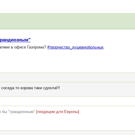
"грандиозным"
блями в офисе Газпрома?
#творчество_душевнобольных
 соседа то корова таки сдохла!!!
о бы "грандиозным"
[пиздецом для Европы]