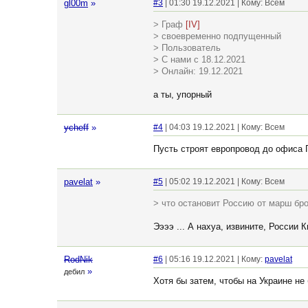
gl00m
»
#3
| 01:30 19.12.2021 | Кому: Всем
> Граф
[IV]
> своевременно подпущенный
> Пользователь
> С нами с 18.12.2021
> Онлайн: 19.12.2021
а ты, упорный
ycheff
»
#4
| 04:03 19.12.2021 | Кому: Всем
Пусть строят европровод до офиса 
pavelat
»
#5
| 05:02 19.12.2021 | Кому: Всем
> что остановит Россию от марш бро
Ээээ ... А нахуа, извините, России К
RodNik
#6
| 05:16 19.12.2021 | Кому:
pavelat
»
дебил
Хотя бы затем, чтобы на Украине не 