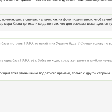
 понимающих в свиньях - а таких как на фото пихали вверх, чтоб свиней
 до мэра Киева допихали когда поняли, что для рекламы шоколадок он ту
 базы и страны НАТО, то нехай и на Украине будут? Снявши голову по в
оть одна база НАТО, её к бабке не ходи, сразу же примут в глубоко неу
 в общем тоже уменьшение подлётного времени, только с другой стороны.