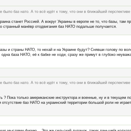
е было баз нато. А то всё идёт к тому, что они в ближайшей перспективе
раина станет Россией. А вокруг Украины в европе не то, что базы, там п
-то странный манёвр отодвигания баз НАТО подальше получается.
азы и страны НАТО, то нехай и на Украине будут? Снявши голову по во
ь одна база НАТО, её к бабке не ходи, сразу же примут в глубоко неува
е было баз нато. А то всё идёт к тому, что они в ближайшей перспективе
ть ? Пока только американские инструктора и военные, ну и в текущем 
и отсутствие баз НАТО на украинский территории большой роли не играе
ную мыслями физию... Это же сельский дурачок, таких раньше(в колхоза