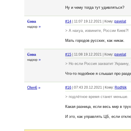
Ну и чему тогда тут удивляться?
Сова
#14
| 11:07 19.12.2021 | Кому:
pavelat
»
надзор
> А нахуа, извините, России Киев?!
Мать городов русских, как никак.
Сова
#15
| 11:08 19.12.2021 | Кому:
pavelat
»
надзор
> Но если Россия захватит Украину, 
Что-то подобное я слышал про разд
Olen6
»
#16
| 07:43 20.12.2021 | Кому:
RodNik
> подлётное время станет меньше.
Какая разница, если весь мир в труху
И это, как управлять ЦБ, если откл