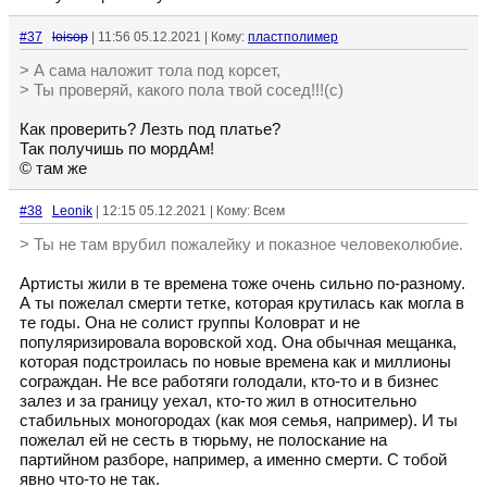
#37
loisop
| 11:56 05.12.2021 | Кому:
пластполимер
> А сама наложит тола под корсет,
> Ты проверяй, какого пола твой сосед!!!(с)
Как проверить? Лезть под платье?
Так получишь по мордАм!
© там же
#38
Leonik
| 12:15 05.12.2021 | Кому: Всем
> Ты не там врубил пожалейку и показное человеколюбие.
Артисты жили в те времена тоже очень сильно по-разному.
А ты пожелал смерти тетке, которая крутилась как могла в
те годы. Она не солист группы Коловрат и не
популяризировала воровской ход. Она обычная мещанка,
которая подстроилась по новые времена как и миллионы
сограждан. Не все работяги голодали, кто-то и в бизнес
залез и за границу уехал, кто-то жил в относительно
стабильных моногородах (как моя семья, например). И ты
пожелал ей не сесть в тюрьму, не полоскание на
партийном разборе, например, а именно смерти. С тобой
явно что-то не так.