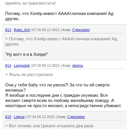
принять за трансвестита!
Потому, что Хопёр-инвест ААААтличная компания! Ад
других.
#13
Robo_Kot
| 07:20 05.12.2021 | Кому:
Cyberaptor
> Потому, что Хопёр-инвест ААААтличная компания! Ад
других.
"Ну вотт я и в Хопре!"
#14
Langedok
| 07:20 05.12.2021 | Кому:
starina
> Жаль не расстреляли
Она у тебя бабу что ли увела?! За что ты ей смерти
желаешь?
Я вообще в последние дни с граждан охуеваю. Все
желают смерти всем по любому малейшему поводу. А
некоторые не просто желают, а непосредственно убивают.
#15
Loknar
| 07:34 05.12.2021 | Кому:
Cyberaptor
> Вот почему она Цекале отказала два раза.