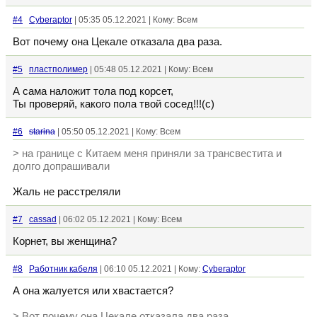
#4
Cyberaptor
| 05:35 05.12.2021 | Кому: Всем
Вот почему она Цекале отказала два раза.
#5
пластполимер
| 05:48 05.12.2021 | Кому: Всем
А сама наложит тола под корсет,
Ты проверяй, какого пола твой сосед!!!(с)
#6
starina
| 05:50 05.12.2021 | Кому: Всем
> на границе с Китаем меня приняли за трансвестита и
долго допрашивали
Жаль не расстреляли
#7
cassad
| 06:02 05.12.2021 | Кому: Всем
Корнет, вы женщина?
#8
Работник кабеля
| 06:10 05.12.2021 | Кому:
Cyberaptor
А она жалуется или хвастается?
> Вот почему она Цекале отказала два раза.