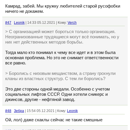
Камрад, забей. Мы кружку любителей старой русофобки
ничего не докажем.
#47
Leonik
| 14:33 05.12.2021 | Кому:
Verch
> С организацией может бороться только организация.
Неогранизованные трудящиеся могут всё понимать, но у
них нет действенных методов борьбы.
Тогда мало кто понимал к чему все идет и в этом была
основная проблема. Но это не снимает ответственности
все равно.
> Боролись с низовым мещанством, а страну грохнули
кланы из властных структур. С тем ли боролись?
Это две стороны одной медали. Особенно с учетом
социальных лифтов СССР. Одни хотели сникерс и
джинсов, другие - нефтяной завод.
#48
Зебра
| 15:54 05.12.2021 | Кому:
Leonik
Ой, лол) даже скаклы сейчас не такие смешные