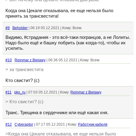
Когда она Цекале отказывала, ее еще нельзя было
принять за трансвестита!
#9
Beholder
| 06:19 05.12.2021 | Кому: Всем
Видимо, #страдания - это всё-таки погранцов, а не Лолиты.
Надо было ещё и башку побрить (как когда-то), чтобы их
усилить.
#10
Reinmar z Bielawy
| 06:36 05.12.2021 | Кому: Всем
> за трансвестита
Кто свистит? (с)
#11
pks_ru
| 07:03 05.12.2021 | Кому:
Reinmar z Bielawy
> Кто свистит? (с)
Транс. Трещина в сердечнике или ещё какая хня.
#12
Cyberaptor
| 07:17 05.12.2021 | Кому:
Работник кабеля
>Когда она Цекале отказывала, ее еще нельзя было