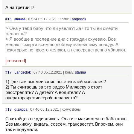
А на третий!!?
#16
starina
| 07:34 05.12.2021 | Кому:
Langedok
> Она у тебя бабу что ли увела?! За что ты ей смерти
желаешь?
> Я вообще в последние дни с граждан охуеваю. Все
желают смерти всем по любому малейшему поводу. А
некоторые не просто желают, а непосредственно убивают.
[censored]
#17
Langedok
| 07:40 05.12.2021 | Кому:
starina
1) Где там высмеивание посетителей мавзолея?
2) Ты считаешь за это видео Милявскую стоит
расстрелять? А детей? А водителя? А
оператора\режиссера\сценариста?
#18
dizappa
| 07:40 05.12.2021 | Кому: Всем
С китайцев не удивляюсь. Она и с макияжем то баба-конь.
Без макияжу, видать, совсем, трансвестит. Впрочем, они
так и подумали.