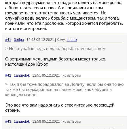
которая подразумевает, что надо не сидеть на жопе ровно,
а бороться за свои права. А в социалистическом
государстве эта ответственность усиливается. Не
случайно ведь велась борьба с мещанством, так и тогда
понимали, что эта прослойка, которой хочется потреблять,
в итоге все и грохнет.
#41
Зебра
| 12:43 05.12.2021 | Кому:
Leonik
> Не случайно ведь велась борьба с мещанством
С ветряными мельницами бороться может только
настоящий дон Кихот.
#42
Langedok
| 12:51 05.12.2021 | Кому: Всем
> Так я бы тоже порадовался за Лолиту, если бы она точно
так же бы поджарилась на своём жире, как чебурек в
кипящем масле.
Это все что вам надо знать о стремительно левеющей
стране.
#43
Langedok
| 12:58 05.12.2021 | Кому: Всем