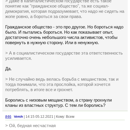
> Даже в капиталистическом государстве есть такое
понятие как "гражданское общество", та же социал-
демократия, которая подразумевает, что надо не сидеть на
жопе ровно, а бороться за свои права.
Гражданское общество - это про другое. Но бороться надо
было. И пытались бороться. Но как показывает опыт,
достаточно очень небольшого числа активистов, чтобы
повернуть в нужную сторону. Или в ненужную.
> А в социалистическом государстве эта ответственность
усиливается.
Да.
> Не случайно ведь велась борьба с мещанством, так и
тогда понимали, что эта прослойка, которой хочется
потреблять, в итоге все и грохнет.
Боролись с низовым мещанством, а страну грохнули
кланы из властных структур. С тем ли боролись?
#46
Verch
| 14:15 05.12.2021 | Кому: Всем
> Ой, бедная несчастная