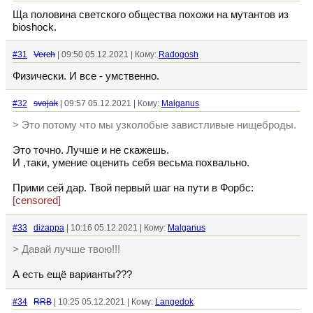
Ща половина светского общества похожи на мутантов из
bioshock.
#31
Verch
| 09:50 05.12.2021 | Кому:
Radogosh
Физически. И все - умственно.
#32
svojak
| 09:57 05.12.2021 | Кому:
Malganus
> Это потому что мы узколобые завистливые нищеброды.
Это точно. Лучше и не скажешь.
И ,таки, умение оценить себя весьма похвально.
Прими сей дар. Твой первый шаг на пути в Форбс:
[censored]
#33
dizappa
| 10:16 05.12.2021 | Кому:
Malganus
> Давай лучше твою!!!
А есть ещё варианты???
#34
RRB
| 10:25 05.12.2021 | Кому:
Langedok