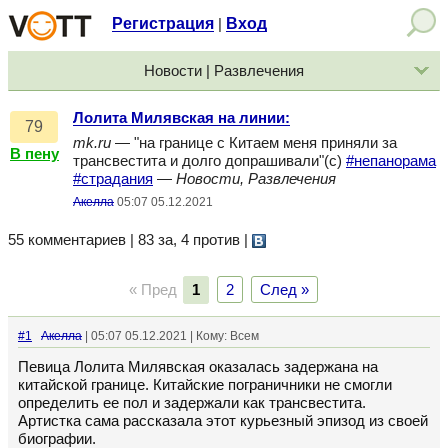
Регистрация
Вход
|
Новости | Развлечения
Лолита Милявская на линии:
79
mk.ru
— "на границе с Китаем меня приняли за
В пену
трансвестита и долго допрашивали"(с)
#непанорама
#страдания
—
Новости, Развлечения
Акелла
05:07 05.12.2021
55 комментариев | 83 за, 4 против
|
« Пред
1
2
След »
#1
Акелла
| 05:07 05.12.2021 | Кому: Всем
Певица Лолита Милявская оказалась задержана на
китайской границе. Китайские пограничники не смогли
определить ее пол и задержали как трансвестита.
Артистка сама рассказала этот курьезный эпизод из своей
биографии.