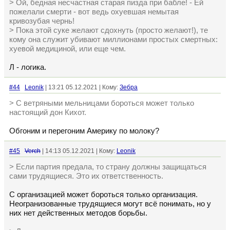
> Ой, бедная несчастная старая пизда при бабле! - Ей
пожелали смерти - вот ведь охуевшая немытая
кривозубая чернь!
> Пока этой суке желают сдохнуть (просто желают!), те
кому она служит убивают миллионами простых смертных:
хуевой медициной, или еще чем.
Л - логика.
#44
Leonik
| 13:21 05.12.2021 | Кому:
Зебра
> С ветряными мельницами бороться может только
настоящий дон Кихот.
Обгоним и перегоним Америку по молоку?
#45
Verch
| 14:13 05.12.2021 | Кому:
Leonik
> Если партия предала, то страну должны защищаться
сами трудящиеся. Это их ответственность.
С организацией может бороться только организация.
Неогранизованные трудящиеся могут всё понимать, но у
них нет действенных методов борьбы.