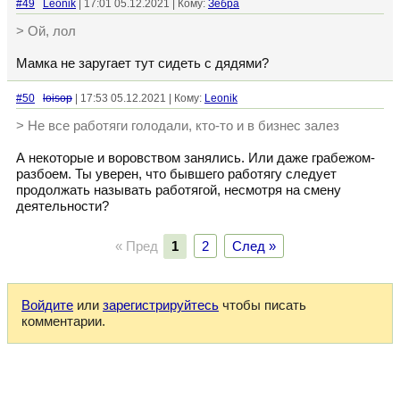
#49
Leonik
| 17:01 05.12.2021 | Кому:
Зебра
> Ой, лол
Мамка не заругает тут сидеть с дядями?
#50
loisop
| 17:53 05.12.2021 | Кому:
Leonik
> Не все работяги голодали, кто-то и в бизнес залез
А некоторые и воровством занялись. Или даже грабежом-
разбоем. Ты уверен, что бывшего работягу следует
продолжать называть работягой, несмотря на смену
деятельности?
« Пред
1
2
След »
Войдите
или
зарегистрируйтесь
чтобы писать
комментарии.