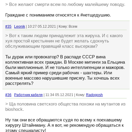
> Все желают смерти всем по любому малейшему поводу.
Граждане с пониманием относятся к #нетщедушию.
#35
Leonik
| 10:27 05.12.2021 | Кому: Всем
> Вот к таким людям принадлежит эта жируха. И с какого
хуя простой крестьянин не будет желать сдохнуть
обслуживающим правящий класс высеркам?
Ты дурак или провокатор? В распаде СССР вина
коллективная всех граждан. В Москве митинги за Ельцина
были миллионные. И не только интеллигенции и мажоров.
Самый яркий пример среди рабочих - шахтеры. Или
военные массово нарушившие присягу. Ты хочешь всех
расстрелять?
#36
Работник кабеля
| 11:34 05.12.2021 | Кому:
Radogosh
> Ща половина светского общества похожи на мутантов из
bioshock.
Ну так они все обращаются судя по всему к поехавшему
хирургу Штайнману. А я вот, не рекомендую обращаться к
этому специалисту!