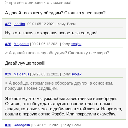
> при её-то жировых отложениях!
А давай твою жену обсудим? Сколько у нее жира?
#27
leoclim
| 09:01 05.12.2021 | Кому: Всем
Ну, хоть какая-то хорошая новость за сегодня!
#28
Malganus
| 09:21 05.12.2021 | Кому:
svojak
> А давай твою жену обсудим? Сколько у нее жира?
Давай лучше твою!!!
#29
Malganus
| 09:25 05.12.2021 | Кому:
svojak
> А вообще, стремление обосрать других, в основном,
присуща в говне сидящим.
Это потому что мы узколобые завистливые нищеброды.
Считаю, что обсуждать других позволительно только
людям, которые чего-то добились в этой жизни. Например,
вошли в первую сотню Форбс. Или покрасили скамейку.
#30
Radogosh
| 09:46 05.12.2021 | Кому: Всем