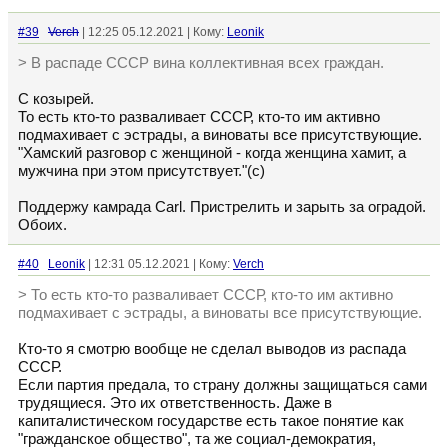
#39
Verch
| 12:25 05.12.2021 | Кому:
Leonik
> В распаде СССР вина коллективная всех граждан.
С козырей.
То есть кто-то разваливает СССР, кто-то им активно
подмахивает с эстрады, а виноваты все присутствующие.
"Хамский разговор с женщиной - когда женщина хамит, а
мужчина при этом присутствует."(с)
Поддержу камрада Carl. Пристрелить и зарыть за оградой.
Обоих.
#40
Leonik
| 12:31 05.12.2021 | Кому:
Verch
> То есть кто-то разваливает СССР, кто-то им активно
подмахивает с эстрады, а виноваты все присутствующие.
Кто-то я смотрю вообще не сделал выводов из распада
СССР.
Если партия предала, то страну должны защищаться сами
трудящиеся. Это их ответственность. Даже в
капиталистическом государстве есть такое понятие как
"гражданское общество", та же социал-демократия,