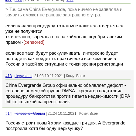
#12
a.v.v
| 20:56 10.11.2021 | Кому:
Volk
> Т.е. сама China Evergrande, пока ничего не заявляла и
заявить сможет не раньше завтрашнего утра.
если начали процедуру то как мне кажется отвертеться
уже не получится
тк внезапно, зарегана она на кайманах, под британским
правом -
[censored]
если все таки будут раскулачивать, интересно будет
поглядеть как пойдет тк практически все компании в
России в такой же ситуации с точки зрения регистрации
#13
skysystem
| 21:03 10.11.2021 | Кому: Всем
China Evergrande Group официально объявляет дефолт -
согласно немецкой группе DMSA - кредитор подготовил
процедуру банкротства против гиганта недвижимости (DPA
Intl со ссылкой на пресс-релиз
#14
человечек Серый
| 21:24 10.11.2021 | Кому: Всем
Россия строит новый храм каждые три дня. А Evergrande
построила хотя бы одну церквушку?