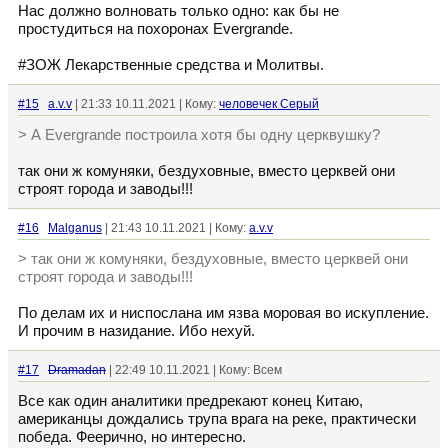
Нас должно волновать только одно: как бы не
простудиться на похоронах Evergrande.
#ЗОЖ Лекарственные средства и Молитвы.
#15
a.v.v
| 21:33 10.11.2021 | Кому:
человечек Серый
> А Evergrande построила хотя бы одну церквушку?
так они ж комуняки, бездуховные, вместо церквей они
строят города и заводы!!!
#16
Malganus
| 21:43 10.11.2021 | Кому:
a.v.v
> так они ж комуняки, бездуховные, вместо церквей они
строят города и заводы!!!
По делам их и ниспослана им язва моровая во искупление.
И прочим в назидание. Ибо нехуй.
#17
Dramadan
| 22:49 10.11.2021 | Кому: Всем
Все как один аналитики предрекают конец Китаю,
американцы дождались трупа врага на реке, практически
победа. Феерично, но интересно.