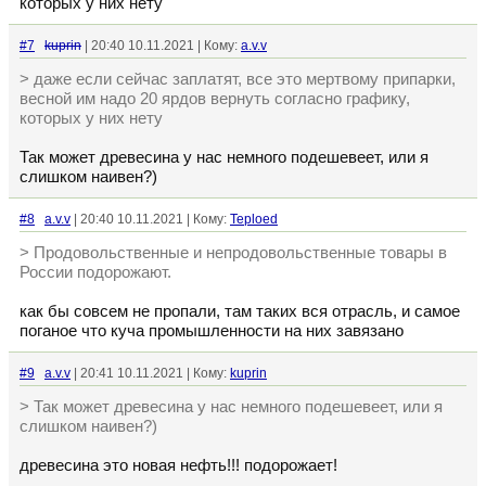
которых у них нету
#7
kuprin
| 20:40 10.11.2021 | Кому:
a.v.v
> даже если сейчас заплатят, все это мертвому припарки,
весной им надо 20 ярдов вернуть согласно графику,
которых у них нету
Так может древесина у нас немного подешевеет, или я
слишком наивен?)
#8
a.v.v
| 20:40 10.11.2021 | Кому:
Teploed
> Продовольственные и непродовольственные товары в
России подорожают.
как бы совсем не пропали, там таких вся отрасль, и самое
поганое что куча промышленности на них завязано
#9
a.v.v
| 20:41 10.11.2021 | Кому:
kuprin
> Так может древесина у нас немного подешевеет, или я
слишком наивен?)
древесина это новая нефть!!! подорожает!