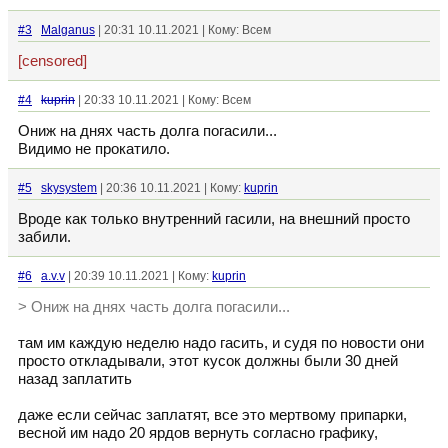
#3
Malganus
| 20:31 10.11.2021 | Кому: Всем
[censored]
#4
kuprin
| 20:33 10.11.2021 | Кому: Всем
Ониж на днях часть долга погасили...
Видимо не прокатило.
#5
skysystem
| 20:36 10.11.2021 | Кому:
kuprin
Вроде как только внутренний гасили, на внешний просто
забили.
#6
a.v.v
| 20:39 10.11.2021 | Кому:
kuprin
> Ониж на днях часть долга погасили...
там им каждую неделю надо гасить, и судя по новости они
просто откладывали, этот кусок должны были 30 дней
назад заплатить
даже если сейчас заплатят, все это мертвому припарки,
весной им надо 20 ярдов вернуть согласно графику,