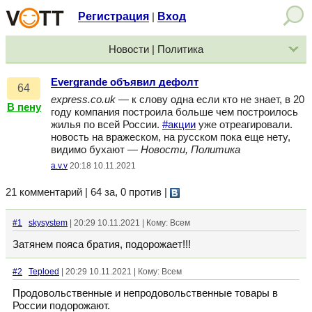
Регистрация
Вход
|
Новости | Политика
Evergrande объявил дефолт
64
express.co.uk
— к слову одна если кто не знает, в 20
В пену
году компания построила больше чем построилось
жилья по всей России.
#акции
уже отреагировали.
новость на вражеском, на русском пока еще нету,
видимо бухают —
Новости, Политика
a.v.v
20:18 10.11.2021
21 комментарий | 64 за, 0 против
|
#1
skysystem
| 20:29 10.11.2021 | Кому: Всем
Затянем пояса братия, подорожает!!!
#2
Teploed
| 20:29 10.11.2021 | Кому: Всем
Продовольственные и непродовольственные товары в
России подорожают.