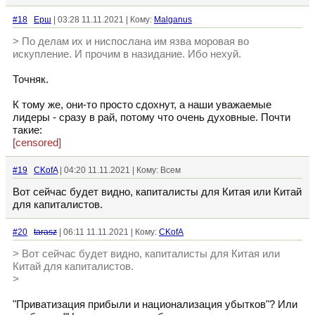
#18
Ерш
| 03:28 11.11.2021 | Кому:
Malganus
> По делам их и ниспослана им язва моровая во
искупление. И прочим в назидание. Ибо нехуй.
Точняк.
К тому же, они-то просто сдохнут, а наши уважаемые
лидеры - сразу в рай, потому что очень духовные. Почти
такие:
[censored]
#19
CKofA
| 04:20 11.11.2021 | Кому: Всем
Вот сейчас будет видно, капиталисты для Китая или Китай
для капиталистов.
#20
tarasz
| 06:11 11.11.2021 | Кому:
CKofA
> Вот сейчас будет видно, капиталисты для Китая или
Китай для капиталистов.
>
"Приватизация прибыли и национализация убытков"? Или