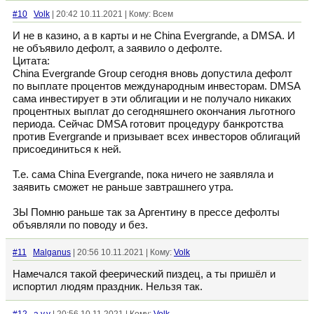
#10
Volk
| 20:42 10.11.2021 | Кому: Всем
И не в казино, а в карты и не China Evergrande, а DMSA. И
не объявило дефолт, а заявило о дефолте.
Цитата:
China Evergrande Group сегодня вновь допустила дефолт
по выплате процентов международным инвесторам. DMSA
сама инвестирует в эти облигации и не получало никаких
процентных выплат до сегодняшнего окончания льготного
периода. Сейчас DMSA готовит процедуру банкротства
против Evergrande и призывает всех инвесторов облигаций
присоединиться к ней.
Т.е. сама China Evergrande, пока ничего не заявляла и
заявить сможет не раньше завтрашнего утра.
ЗЫ Помню раньше так за Аргентину в прессе дефолты
объявляли по поводу и без.
#11
Malganus
| 20:56 10.11.2021 | Кому:
Volk
Намечался такой феерический пиздец, а ты пришёл и
испортил людям праздник. Нельзя так.