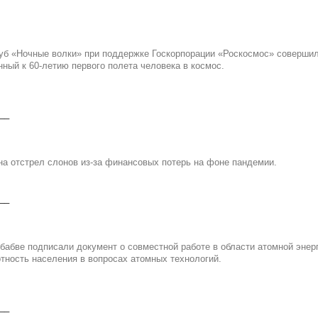
уб «Ночные волки» при поддержке Госкорпорации «Роскосмос» соверши
ный к 60-летию первого полета человека в космос.
__
на отстрел слонов из-за финансовых потерь на фоне пандемии.
__
мбабве подписали документ о совместной работе в области атомной энер
отность населения в вопросах атомных технологий.
__