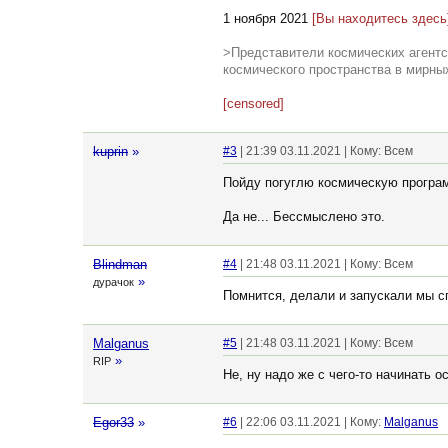
1 ноября 2021
[Вы находитесь здесь
>Представители космических агентс
космического пространства в мирны
[censored]
kuprin
»
#3
| 21:39 03.11.2021 | Кому: Всем
Пойду погуглю космическую програ
Да не... Бессмыслено это.
Blindman
#4
| 21:48 03.11.2021 | Кому: Всем
»
дурачок
Помнится, делали и запускали мы сп
Malganus
#5
| 21:48 03.11.2021 | Кому: Всем
»
RIP
Не, ну надо же с чего-то начинать 
Egor33
»
#6
| 22:06 03.11.2021 | Кому:
Malganus