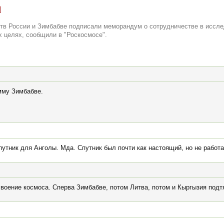
]
тв России и Зимбабве подписали меморандум о сотрудничестве в иссле
х целях, сообщили в "Роскосмосе".
мму Зимбабве.
утник для Анголы. Мда. Спутник был почти как настоящий, но не работа
освоение космоса. Сперва Зимбабве, потом Литва, потом и Кыргызия подт