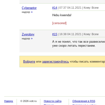
Cyberaptor
#14
| 07:37 04.11.2021 | Кому: Всем
»
надзор
Hebu kwenda!
[censored]
Zveroboy
#15
| 16:38 04.11.2021 | Кому: Всем
»
надзор
А я не понял, что так все развесел
уже скоро летать перестанем.
Войдите
или
зарегистрируйтесь
чтобы писать комментар
Наверх
© 2026 vott.ru
Новости сайта
Обновления в RSS