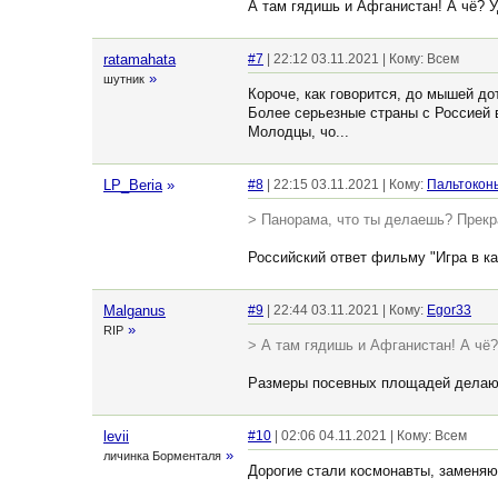
А там гядишь и Афганистан! А чё? У
ratamahata
#7
| 22:12 03.11.2021 | Кому: Всем
»
шутник
Короче, как говорится, до мышей дот
Более серьезные страны с Россией 
Молодцы, чо...
LP_Beria
»
#8
| 22:15 03.11.2021 | Кому:
Пальтокон
> Панорама, что ты делаешь? Прекр
Российский ответ фильму "Игра в ка
Malganus
#9
| 22:44 03.11.2021 | Кому:
Egor33
»
RIP
> А там гядишь и Афганистан! А чё?
Размеры посевных площадей делают
levii
#10
| 02:06 04.11.2021 | Кому: Всем
»
личинка Борменталя
Дорогие стали космонавты, заменяю