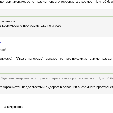
делаем америкосов, отправим первого террориста в космос! Ну чтоб был
рахались....
в космическую программу уже не играют.
ь
ати!
льмара" - "Игра в панораму": выживет тот, кто придумает самую правд
 Уделаем америкосов, отправим первого террориста в космос! Ну чтоб бы
 Афганистан недосягаемым лидером в освоении внеземного пространст
т на мигрантов.