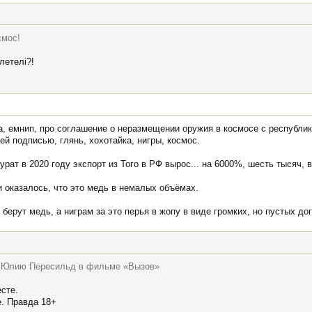
смос!
летелi?!
, емнип, про соглашение о неразмещении оружия в космосе с республик
й подписью, глянь, хохотайка, нигры, космос.
урат в 2020 году экспорт из Того в РФ вырос... на 6000%, шесть тысяч, в
и оказалось, что это медь в немалых объёмах.
в берут медь, а ниграм за это перья в жопу в виде громких, но пустых до
т Юлию Пересильд в фильме «Вызов»
сте.
е. Правда 18+