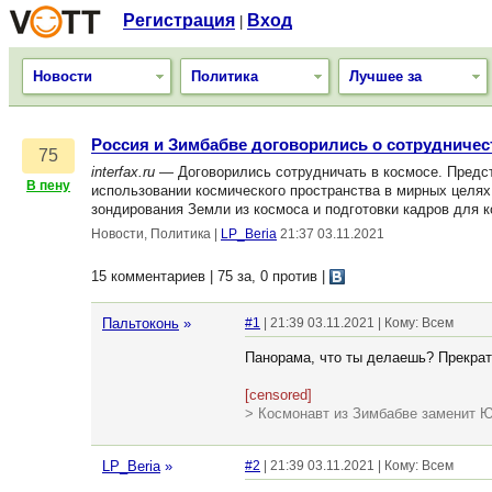
Регистрация
Вход
|
Новости
Политика
Лучшее за
Россия и Зимбабве договорились о сотрудничес
75
interfax.ru
— Договорились сотрудничать в космосе. Предст
В пену
использовании космического пространства в мирных целях
зондирования Земли из космоса и подготовки кадров для 
Новости, Политика
|
LP_Beria
21:37 03.11.2021
15 комментариев | 75 за, 0 против
|
Пальтоконь
»
#1
| 21:39 03.11.2021 | Кому: Всем
Панорама, что ты делаешь? Прекрат
[censored]
> Космонавт из Зимбабве заменит 
LP_Beria
»
#2
| 21:39 03.11.2021 | Кому: Всем