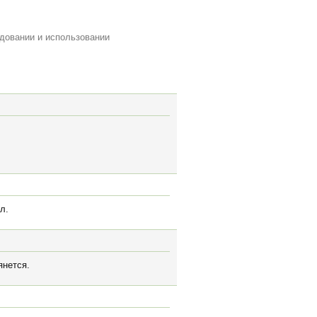
довании и использовании
л.
янется.