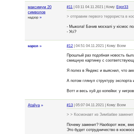
максимум 20
#11
| 03:11 04.11.2021 | Кому:
Egor33
символов
> отправим первого террориста в ко
»
надзор
- Мыкола! Бачив москалi у кiсмос по
- Усi?
кaрел
»
#12
| 04:51 04.11.2021 | Кому: Всем
Прошлый раз подобная новость была
смищную картинку с соответствующе
Я полез в Яндекс и выяснил, что акк
А потом глянул структуру экспорта 
Вотт и весь хуй до копейки: у нигро
Ataliya
»
#13
| 05:07 04.11.2021 | Кому: Всем
> > Космонавт из Зимбабве замени
Почему заменит? Наоборот жеж, вме
Это будет сотрудничество в космос