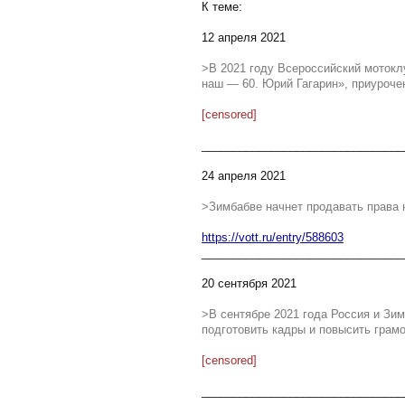
К теме:
12 апреля 2021
>В 2021 году Всероссийский мотокл
наш — 60. Юрий Гагарин», приурочен
[censored]
________________________________
24 апреля 2021
>Зимбабве начнет продавать права 
https://vott.ru/entry/588603
________________________________
20 сентября 2021
>В сентябре 2021 года Россия и Зи
подготовить кадры и повысить грам
[censored]
________________________________