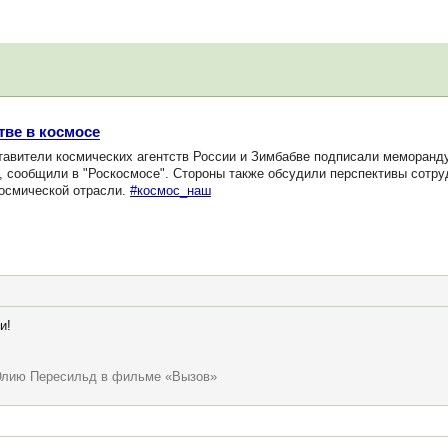
тве в космосе
авители космических агентств России и Зимбабве подписали меморанду
, сообщили в "Роскосмосе". Стороны также обсудили перспективы сотру
космической отрасли.
#космос_наш
и!
Юлию Пересильд в фильме «Вызов»