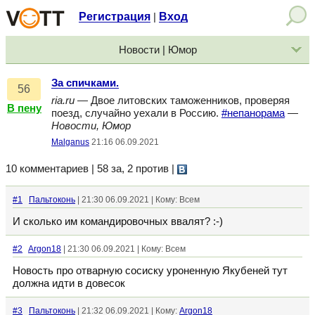
Регистрация
Вход
|
Новости | Юмор
За спичками.
56
ria.ru
— Двое литовских таможенников, проверяя
В пену
поезд, случайно уехали в Россию.
#непанорама
—
Новости, Юмор
Malganus
21:16 06.09.2021
10 комментариев | 58 за, 2 против
|
#1
Пальтоконь
| 21:30 06.09.2021 | Кому: Всем
И сколько им командировочных ввалят? :-)
#2
Argon18
| 21:30 06.09.2021 | Кому: Всем
Новость про отварную сосиску уроненную Якубеней тут
должна идти в довесок
#3
Пальтоконь
| 21:32 06.09.2021 | Кому:
Argon18