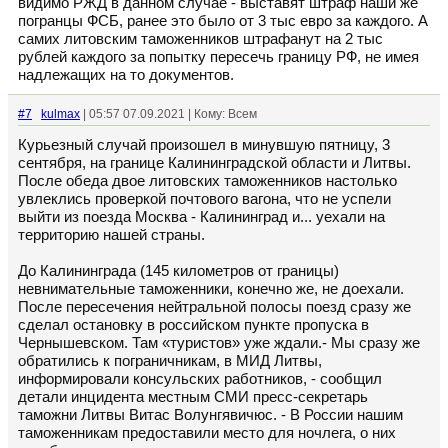
видимо РЖД в данном случае - выставят штраф наши же
погранцы ФСБ, ранее это было от 3 тыс евро за каждого. А
самих литовским таможенников штрафанут на 2 тыс
рублей каждого за попытку пересечь границу РФ, не имея
надлежащих на то документов.
#7
kulmax
| 05:57 07.09.2021 | Кому: Всем
Курьезный случай произошел в минувшую пятницу, 3
сентября, на границе Калининградской области и Литвы.
После обеда двое литовских таможенников настолько
увлеклись проверкой почтового вагона, что не успели
выйти из поезда Москва - Калининград и... уехали на
территорию нашей страны.
До Калининграда (145 километров от границы)
невнимательные таможенники, конечно же, не доехали.
После пересечения нейтральной полосы поезд сразу же
сделал остановку в российском пункте пропуска в
Чернышевском. Там «туристов» уже ждали.- Мы сразу же
обратились к пограничникам, в МИД Литвы,
информировали консульских работников, - сообщил
детали инцидента местным СМИ пресс-секретарь
таможни Литвы Витас Волунгявичюс. - В России нашим
таможенникам предоставили место для ночлега, о них