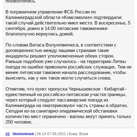
позаботились.
В пограничном управлении ФСБ России по
Калининградской области «Комсомолке» подтвердили:
такой случай действительно имел место. В воскресенье, 5
сентября, ровно в 14.00 литовские таможенники
благополучно вернулись домой.
По словам Витаса Волунгявичюса, в соответствии с
договоренностью между нашими странами такие
инциденты решают уполномоченные обеих сторон.
Раньше подобное уже случалось - на территорию Литвы
поезда по ошибке привозили российских служащих. Тем не
менее литовская таможня начала расследование, чтобы
выяснить, как у них такое могло случиться снова.
Отметим, что пункт пропуска Чернышевское - Кибартай -
единственный на российско-литовском участке границы,
через который следуют пассажирские поезда из
Калининграда на «материковую» часть страны и обратно.
Сегодня из-за санитарно-эпидемической обстановки
количество мест ограничено - вагоны могут принять только
250 человек.
#8
Wolshebnick
| 06:14 07.09.2021 | Кому: Всем