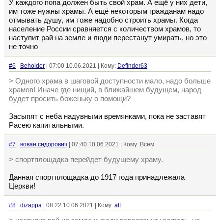
У каждого попа должен быть свой храм. А ещё у них дети,
им тоже нужны храмы. А ещё некоторым гражданам надо
отмывать душу, им тоже надобно строить храмы. Когда
население России сравняется с количеством храмов, то
наступит рай на земле и люди перестанут умирать, но это
не точно
#6
Beholder
| 07:00 10.06.2021 | Кому:
Definder63
> Одного храма в шаговой доступности мало, надо больше
храмов! Иначе где нищий, в ближайшем будущем, народ
будет просить боженьку о помощи?
Засыпят с неба надувными времянками, пока не заставят
Расею капитальными.
#7
вован сидорович
| 07:40 10.06.2021 | Кому: Всем
> спортплощадка перейдет будущему храму.
Данная спортплощадка до 1917 года принадлежала
Церкви!
#8
dizappa
| 08:22 10.06.2021 | Кому:
alf