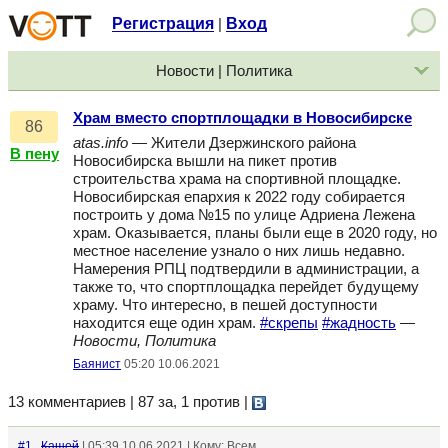
Регистрация
Вход
|
Новости | Политика
Храм вместо спортплощадки в Новосибирске
86
atas.info
— Жители Дзержинского района
В пену
Новосибирска вышли на пикет против
строительства храма на спортивной площадке.
Новосибирская епархия к 2022 году собирается
построить у дома №15 по улице Адриена Лежена
храм. Оказывается, планы были еще в 2020 году, но
местное население узнало о них лишь недавно.
Намерения РПЦ подтвердили в администрации, а
также то, что спортплощадка перейдет будущему
храму. Что интересно, в пешей доступности
находится еще один храм.
#скрепы
#жадность
—
Новости, Политика
Баянист
05:20 10.06.2021
13 комментариев | 87 за, 1 против
|
#1
Кащей
| 05:39 10.06.2021 | Кому: Всем