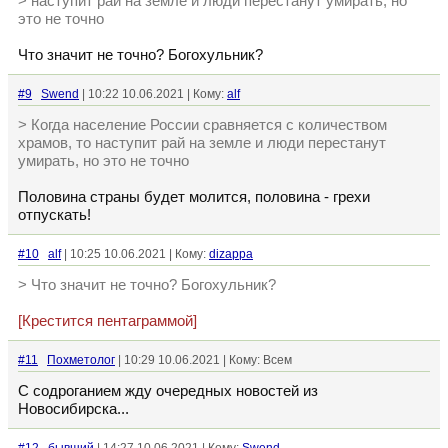
> наступит рай на земле и люди перестанут умирать, но
это не точно
Что значит не точно? Богохульник?
#9
Swend
| 10:22 10.06.2021 | Кому:
alf
> Когда население России сравняется с количеством
храмов, то наступит рай на земле и люди перестанут
умирать, но это не точно
Половина страны будет молится, половина - грехи
отпускать!
#10
alf
| 10:25 10.06.2021 | Кому:
dizappa
> Что значит не точно? Богохульник?
[Крестится пентаграммой]
#11
Похметолог
| 10:29 10.06.2021 | Кому: Всем
С содроганием жду очередных новостей из
Новосибирска...