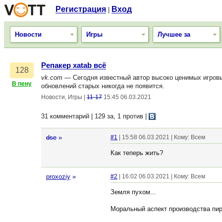
Регистрация
Вход
|
Новости
Игры
Лучшее за
Репакер xatab всё
128
vk.com
— Сегодня известный автор высоко ценимых игровых 
В пену
обновлений старых никогда не появится.
Новости, Игры
|
11-17
15:45 06.03.2021
31 комментарий | 129 за, 1 против
|
dse
»
#1
| 15:58 06.03.2021 | Кому: Всем
Как теперь жить?
proxoziy
»
#2
| 16:02 06.03.2021 | Кому: Всем
Земля пухом...
Моральный аспект производства пира