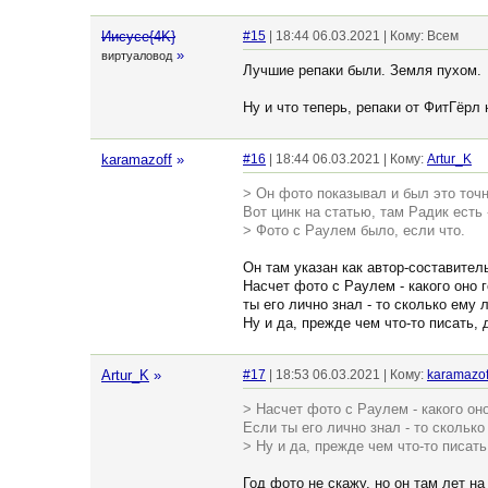
Иисусе{4K}
#15
| 18:44 06.03.2021 | Кому: Всем
»
виртуаловод
Лучшие репаки были. Земля пухом.
Ну и что теперь, репаки от ФитГёрл
karamazoff
»
#16
| 18:44 06.03.2021 | Кому:
Artur_K
> Он фото показывал и был это точно
Вот цинк на статью, там Радик есть 
> Фото с Раулем было, если что.
Он там указан как автор-составител
Насчет фото с Раулем - какого оно г
ты его лично знал - то сколько ему л
Ну и да, прежде чем что-то писать, 
Artur_K
»
#17
| 18:53 06.03.2021 | Кому:
karamazof
> Насчет фото с Раулем - какого оно
Если ты его лично знал - то сколько 
> Ну и да, прежде чем что-то писать
Год фото не скажу, но он там лет на