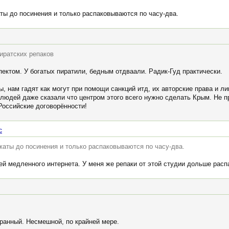
аты до посинения и только распаковываются по часу-два.
иратских репаков
ектом. У богатых пиратили, бедным отдваали. Радик-Гуд практически.
ы, нам гадят как могут при помощи санкций итд, их авторские права и 
людей даже сказали что центром этого всего нужно сделать Крым. Не пр
Российские договорённости!
c
ежаты до посинения и только распаковываются по часу-два.
ей медленного интернета. У меня же репаки от этой студии дольше рас
странный. Несмешной, по крайней мере.