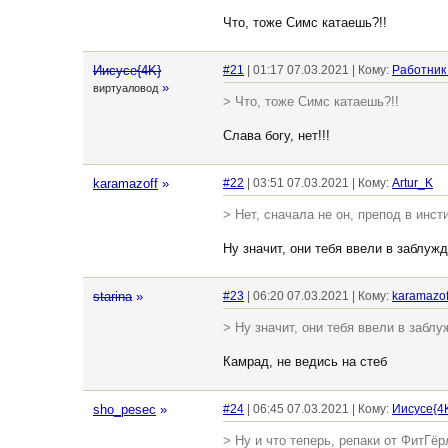
Что, тоже Симс катаешь?!!
Иисусе{4K}
#21
| 01:17 07.03.2021 | Кому:
Работник
»
виртуаловод
> Что, тоже Симс катаешь?!!
Слава богу, нет!!!
karamazoff
»
#22
| 03:51 07.03.2021 | Кому:
Artur_K
> Нет, сначала не он, препод в инст
Ну значит, они тебя ввели в заблуж
starina
»
#23
| 06:20 07.03.2021 | Кому:
karamazof
> Ну значит, они тебя ввели в забл
Камрад, не ведись на стеб
sho_pesec
»
#24
| 06:45 07.03.2021 | Кому:
Иисусе{4
> Ну и что теперь, репаки от ФитГё