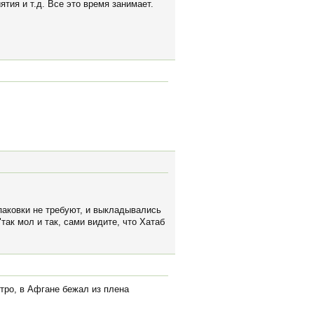
тия и т.д. Все это время занимает.
паковки не требуют, и выкладывались
так мол и так, сами видите, что Хатаб
тро, в Афгане бежал из плена