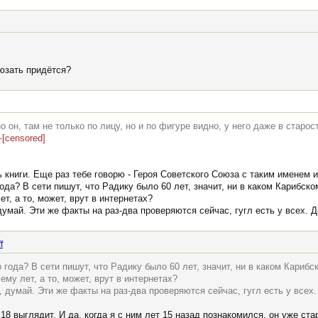
 юзать придётся?
 он, там не только по лицу, но и по фигуре видно, у него даже в старос
-
[censored]
ь книги. Еще раз тебе говорю - Героя Советского Союза с таким именем 
ода? В сети пишут, что Радику было 60 лет, значит, ни в каком Карибско
ет, а то, может, врут в интернетах?
думай. Эти же факты на раз-два проверяются сейчас, гугл есть у всех. Д
f
 года? В сети пишут, что Радику было 60 лет, значит, ни в каком Карибс
ему лет, а то, может, врут в интернетах?
, думай. Эти же факты на раз-два проверяются сейчас, гугл есть у всех.
 18 выглядит. И да, когда я с ним лет 15 назад познакомился, он уже ста