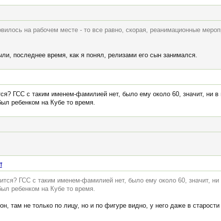
овилось на рабочем месте - то все равно, скорая, реанимационные меропр
ли, последнее время, как я понял, релизами его сын занимался.
тся? ГСС с таким именем-фамилией нет, было ему около 60, значит, ни в
 был ребенком на Кубе то время.
f
сится? ГСС с таким именем-фамилией нет, было ему около 60, значит, ни
 был ребенком на Кубе то время.
н, там не только по лицу, но и по фигуре видно, у него даже в старости