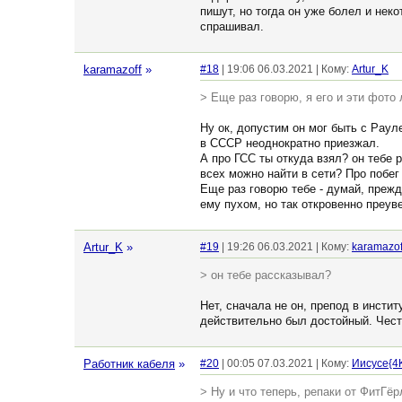
пишут, но тогда он уже болел и неко
спрашивал.
karamazoff
»
#18
| 19:06 06.03.2021 | Кому:
Artur_K
> Еще раз говорю, я его и эти фото
Ну ок, допустим он мог быть с Раул
в СССР неоднократно приезжал.
А про ГСС ты откуда взял? он тебе
всех можно найти в сети? Про побе
Еще раз говорю тебе - думай, преж
ему пухом, но так откровенно преув
Artur_K
»
#19
| 19:26 06.03.2021 | Кому:
karamazof
> он тебе рассказывал?
Нет, сначала не он, препод в инсти
действительно был достойный. Честн
Работник кабеля
»
#20
| 00:05 07.03.2021 | Кому:
Иисусе{4
> Ну и что теперь, репаки от ФитГё