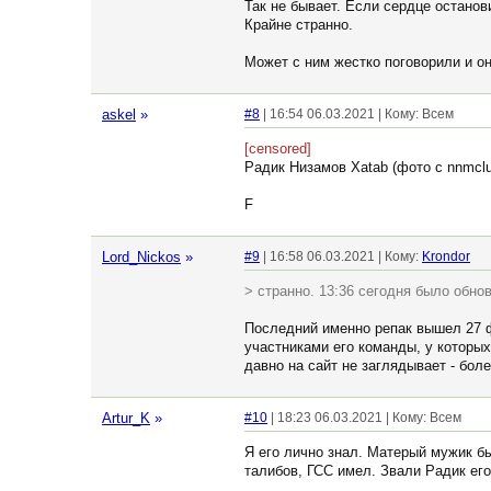
Так не бывает. Если сердце останов
Крайне странно.
Может с ним жестко поговорили и он
askel
»
#8
| 16:54 06.03.2021 | Кому: Всем
[censored]
Радик Низамов Xatab (фото c nnmclu
F
Lord_Nickos
»
#9
| 16:58 06.03.2021 | Кому:
Krondor
> странно. 13:36 сегодня было обно
Последний именно репак вышел 27 ф
участниками его команды, у которых
давно на сайт не заглядывает - бол
Artur_K
»
#10
| 18:23 06.03.2021 | Кому: Всем
Я его лично знал. Матерый мужик бы
талибов, ГСС имел. Звали Радик его