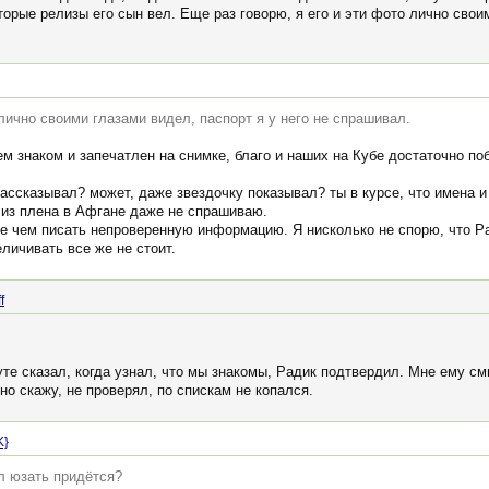
торые релизы его сын вел. Еще раз говорю, я его и эти фото лично свои
 лично своими глазами видел, паспорт я у него не спрашивал.
ем знаком и запечатлен на снимке, благо и наших на Кубе достаточно по
 рассказывал? может, даже звездочку показывал? ты в курсе, что имена
г из плена в Афгане даже не спрашиваю.
де чем писать непроверенную информацию. Я нисколько не спорю, что 
еличивать все же не стоит.
f
туте сказал, когда узнал, что мы знакомы, Радик подтвердил. Мне ему см
о скажу, не проверял, по спискам не копался.
K}
рл юзать придётся?