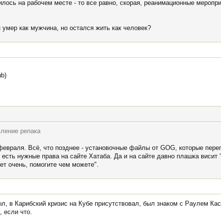
илось на рабочем месте - то все равно, скорая, реанимационные мероприя
 умер как мужчина, но остался жить как человек?
b)
вление репака
евраля. Всё, что позднее - установочные файлы от GOG, которые пере
 есть нужные права на сайте Хатаба. Да и на сайте давно плашка висит "
еет очень, помогите чем можете".
л, в Карибский кризис на Кубе присутствовал, был знаком с Раулем Кас
, если что.