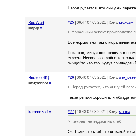
Народ ругается, что они у ей переж
Red Alert
#25
| 06:47 07.03.2021 | Кому:
proxoziy
»
надзор
> Моральный аспект производства п
Всё нормально там с моральным асп
Пока они, минуя все правила и норм
строем. Несколько крайне толковых 
ожидайте что там будут соблюдать 
Иисусе{4K}
#26
| 09:46 07.03.2021 | Кому:
sho_pese
»
виртуаловод
> Народ ругается, что они у ей пер
Такие репаки хороши для обладател
karamazoff
»
#27
| 10:43 07.03.2021 | Кому:
starina
> Камрад, не ведись на стеб
Ок. Если это стеб - то он какой-то 