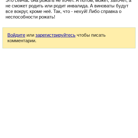
Это сейчас она рожать не хочет. А потом, может, захочет, а
не сможет родить или родит инвалида. А виноваты будут
все вокруг, кроме неё. Так, что - нехуй! Либо справка о
неспособности рожать!
Войдите
или
зарегистрируйтесь
чтобы писать
комментарии.