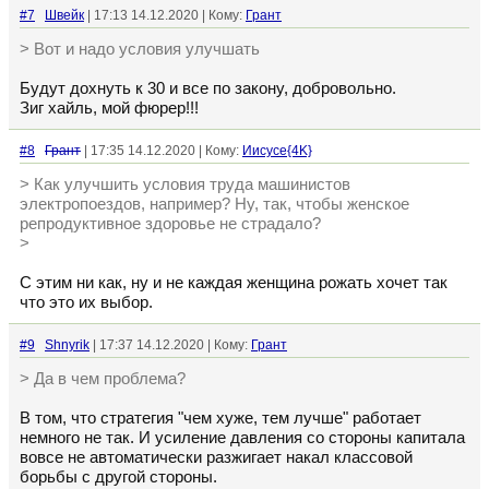
#7
Швейк
| 17:13 14.12.2020 | Кому:
Грант
> Вот и надо условия улучшать
Будут дохнуть к 30 и все по закону, добровольно.
Зиг хайль, мой фюрер!!!
#8
Грант
| 17:35 14.12.2020 | Кому:
Иисусе{4K}
> Как улучшить условия труда машинистов
электропоездов, например? Ну, так, чтобы женское
репродуктивное здоровье не страдало?
>
С этим ни как, ну и не каждая женщина рожать хочет так
что это их выбор.
#9
Shnyrik
| 17:37 14.12.2020 | Кому:
Грант
> Да в чем проблема?
В том, что стратегия "чем хуже, тем лучше" работает
немного не так. И усиление давления со стороны капитала
вовсе не автоматически разжигает накал классовой
борьбы с другой стороны.