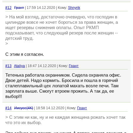
#12
Грант
| 17:59 14.12.2020 | Кому:
Shnyrik
> На мой взгляд, достаточно очевидно, что господин в
цилиндре вовсе не хочет бороться за права женщин, а
ищет резервы снижения оплаты. Опыт РКМП
подсказывает, что следующий резерв после женщин --
детский труд.
>
С этим я согласен.
#13
Ataliya
| 18:47 14.12.2020 | Кому:
Грант
Тетенька работала охранником. Сидела охраняла офис.
Двое детей. Надо кормить. Бросила и пошла в горячий
сталеплавильный цех лопатой махать возле печи. Там
зарплата выше. Смогут втроем прожить. А так да, ее
выбор!!!
#14
Иисусе{4K}
| 18:58 14.12.2020 | Кому:
Грант
> С этим ни как, ну и не каждая женщина рожать хочет так
что это их выбор.