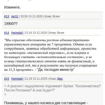
Извините.
#13
jan11
| 20:50 15.11.2020 | Кому: Всем
19900??
#14
Heimdall
| 21:16 15.11.2020 | Кому: Всем
"Мы серьезно обеспокоены ростом административно-
управленческого аппарата на 7 процентов. Однако если
сотрудников, занятых обработкой информации, провести
по категории «технический персонал», если клерков в
больницах считать «вспомогательным составом», а за
основу статистического отчета взять не финансовый, а
календарный год, то в результате мы получим сокращение
на 11,3 процента».
- "Да, господин министр"
#15
Heimdall
| 21:19 15.11.2020 | Кому:
Джо
> А реалист недоуменно поднимает брови: "Космонавтика?
После Рогозина? А она будет?"
>
Понимаешь, у нашего космоса две составляющие -