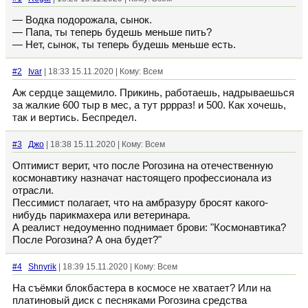
— Водка подорожала, сынок.
— Папа, ты теперь будешь меньше пить?
— Нет, сынок, ты теперь будешь меньше есть.
#2
Ivar
| 18:33 15.11.2020 | Кому: Всем
Аж сердце защемило. Прикинь, работаешь, надрываешься
за жалкие 600 тыр в мес, а тут рррраз! и 500. Как хочешь,
так и вертись. Беспредел.
#3
Джо
| 18:38 15.11.2020 | Кому: Всем
Оптимист верит, что после Рогозина на отечественную
космонавтику назначат настоящего профессионала из
отрасли.
Пессимист полагает, что на амбразуру бросят какого-
нибудь парикмахера или ветеринара.
А реалист недоуменно поднимает брови: "Космонавтика?
После Рогозина? А она будет?"
#4
Shnyrik
| 18:39 15.11.2020 | Кому: Всем
На съёмки блокбастера в космосе не хватает? Или на
платиновый диск с песняками Рогозина средства