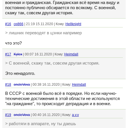
военная и гражданская. Гражданская всё время на виду и
постоянно публично обсирается по всякому. С военной,
скажу так, совсем другая история.
#16
cp866
| 21:19 15.11.2020 | Кому:
Hellknight
> лишних переводят в цэнки например
что это?
#17
Kylex
| 00:07 16.11.2020 | Кому:
Heimdall
> С военной, скажу так, совсем другая история.
Это ненадолго.
#18
oncleVova
| 00:38 16.11.2020 | Кому:
Heimdall
В СССР с военкой было всё в порядке. Но если научно-
технические достижения в этой области не используются
"на гражданке", то происходит деградация и в военке.
#19
oncleVova
| 00:40 16.11.2020 | Кому:
a.v.v
> работяги в аппарате, ну ты даешь