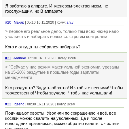
Я работаю а аппрате. Инженером-электроником, не
госслужащим, но В аппарате.
#20
Макар
| 05:10 16.11.2020 | Кому:
a.v.v
> первое его реальное дело, только там всех нахер надо
увольнять и набирать новых со строгим контролем
Кого и откуда ты собрался набирать?
#21
Andrew
| 05:30 16.11.2020 | Кому: Всем
> "Сейчас у нас режим максимальной экономии, урезаны
на 15-20% раздутые в прошлые годы зарплаты
менеджмента
Кто раздул то? Задуть обратно! И чтобы с песнями! Чтобы
торжественно! Чтобы звучало! Чтобы нас услышали!
#22
igsend
| 08:30 16.11.2020 | Кому: Всем
Подчищают хвосты. Уволили по сокращению и всё, все
косяки можно свалить на уволенных. Да и после
новогодних праздников, можно обратно нанять, с чистым
послужным.