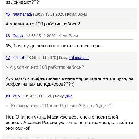
изыскивают???
#5
ratamahata
| 18:39 15.11.2020 | Кому: Всем
А уволили-то 100 работяг, небось?
#6
Ovnyk
| 18:55 15.11.2020 | Кому: Всем
Фу, бля, ну до чего тошно читать его высеры.
#7
kichrot
| 18:56 15.11.2020 | Кому:
ratamahata
> А уволили-то 100 работяг, небось?
А, у кого из эффективных менеджеров поднимется рука, на
эффективных менеджеров??? :)
#8
Zzlo
| 19:14 15.11.2020 | Кому:
Джо
> "Космонавтика? После Рогозина? А она будет?"
Нет. Она не нужна, Маск уже весь спектр носителей
освоил. А самой России уж точно не до космоса, с такой-то
экономикой.