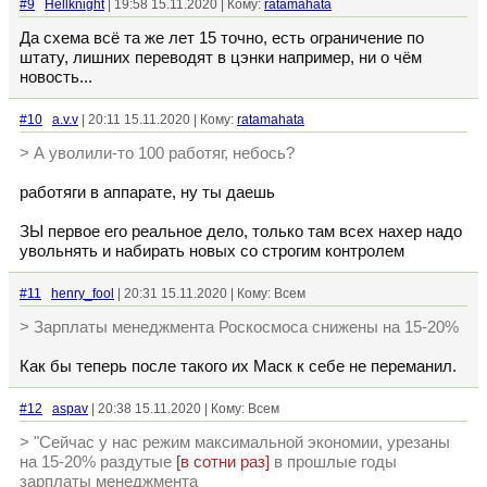
#9
Hellknight
| 19:58 15.11.2020 | Кому:
ratamahata
Да схема всё та же лет 15 точно, есть ограничение по
штату, лишних переводят в цэнки например, ни о чём
новость...
#10
a.v.v
| 20:11 15.11.2020 | Кому:
ratamahata
> А уволили-то 100 работяг, небось?
работяги в аппарате, ну ты даешь
ЗЫ первое его реальное дело, только там всех нахер надо
увольнять и набирать новых со строгим контролем
#11
henry_fool
| 20:31 15.11.2020 | Кому: Всем
> Зарплаты менеджмента Роскосмоса снижены на 15-20%
Как бы теперь после такого их Маск к себе не переманил.
#12
aspav
| 20:38 15.11.2020 | Кому: Всем
> "Сейчас у нас режим максимальной экономии, урезаны
на 15-20% раздутые
[в сотни раз]
в прошлые годы
зарплаты менеджмента