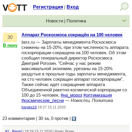
Регистрация
Вход
|
Новости | Политика
Аппарат Роскосмоса сокращён на 100 человек
30
tass.ru
— Зарплаты менеджмента Роскосмоса
В пену
снижены на 15-20%, при этом численность аппарата
госкорпорации сокращена на 100 человек. Об этом
сообщил генеральный директор Роскосмоса
Дмитрий Рогозин. "Сейчас у нас режим
максимальной экономии, урезаны на 15-20%
раздутые в прошлые годы зарплаты менеджмента,
на сто человек сокращен аппарат госкорпорации".
Также сейчас идет сокращение аппарата
Объединенной ракетно-космической корпорации со
100 до 15 человек.
#на_мороз
#оптимизация
#космические_песни
—
Новости, Политика
baraka16
18:27 15.11.2020
23 комментария | 30 за, 0 против
|
#1
Regal
| 18:29 15.11.2020 | Кому: Всем