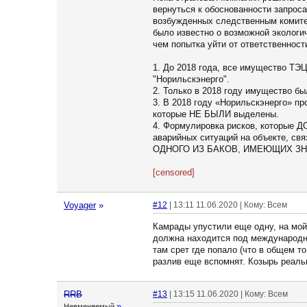
вернуться к обоснованности запрос
возбужденных следственным комите
было известно о возможной экологи
чем попытка уйти от ответственност
1. До 2018 года, все имущество Т
"Норильскэнерго".
2. Только в 2018 году имущество б
3. В 2018 году «Норильскэнерго» пр
которые НЕ БЫЛИ выделены.
4. Формулировка рисков, которые 
аварийных ситуаций на объекте, с
ОДНОГО ИЗ БАКОВ, ИМЕЮЩИХ З
[censored]
Voyager
»
#12
| 13:11 11.06.2020 | Кому: Всем
Камрады упустили еще одну, на мой
должна находится под международно
там срет где попало (что в общем то
разлив еще вспомнят. Козырь реальны
RRB
#13
| 13:15 11.06.2020 | Кому: Всем
»
Невменяемый