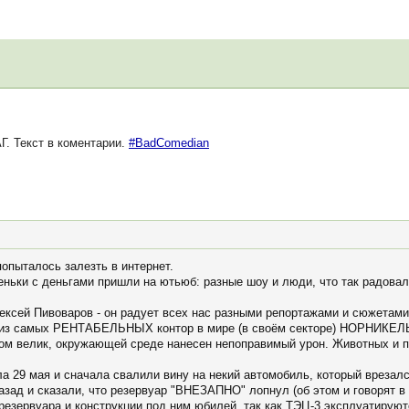
. Текст в коментарии.
#BadComedian
попыталось залезть в интернет.
еньки с деньгами пришли на ютьюб: разные шоу и люди, что так радовал
ексей Пивоваров - он радует всех нас разными репортажами и сюжетами
й из самых РЕНТАБЕЛЬНЫХ контор в мире (в своём секторе) НОРНИКЕЛЬ 
ом велик, окружающей среде нанесен непоправимый урон. Животных и п
 29 мая и сначала свалили вину на некий автомобиль, который врезалс
азад и сказали, что резервуар "ВНЕЗАПНО" лопнул (об этом и говорят в 
резервуара и конструкции под ним юбилей, так как ТЭЦ-3 эксплуатируютс