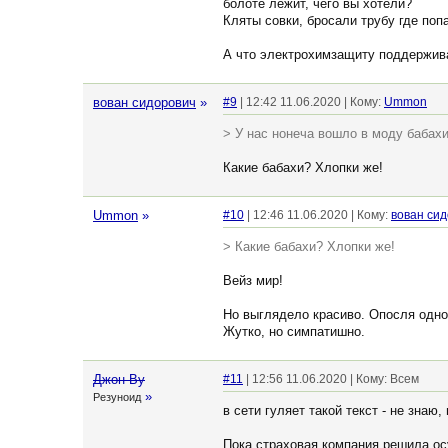
болоте лежит, чего вы хотели?
Кляты совки, бросали трубу где поп
А что электрохимзащиту поддержива
вован сидорович
»
#9
| 12:42 11.06.2020 | Кому:
Ummon
> У нас нонеча вошло в моду бабах
Какие бабахи? Хлопки же!
Ummon
»
#10
| 12:46 11.06.2020 | Кому:
вован си
> Какие бабахи? Хлопки же!
Вейз мир!
Но выглядело красиво. Опосля одног
Жутко, но симпатишно.
Джон Ву
#11
| 12:56 11.06.2020 | Кому: Всем
»
Резуноид
в сети гуляет такой текст - не знаю,
Пока страховая компания решила ос