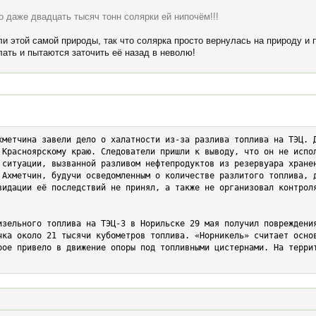
о даже двадцать тысяч тонн солярки ей нипочём!!!
и этой самой природы, так что солярка просто вернулась на природу и 
лать и пытаются заточить её назад в неволю!
хметчина завели дело о халатности из-за разлива топлива на ТЭЦ. Д
 Красноярскому краю. Следователи пришли к выводу, что он не испол
 ситуации, вызванной разливом нефтепродуктов из резервуара хранен
 Ахметчин, будучи осведомленным о количестве разлитого топлива, д
видации её последствий не принял, а также не организовал контроля
изельного топлива на ТЭЦ-3 в Норильске 29 мая получил повреждения
чка около 21 тысячи кубометров топлива. «Норникель» считает основ
рое привело в движение опоры под топливными цистернами. На террит