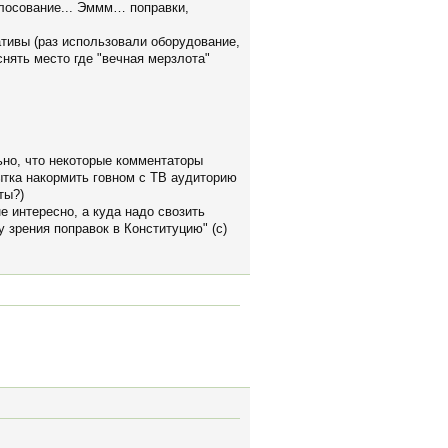
олосование... Эммм… поправки,
тивы (раз использовали оборудование,
нять место где "вечная мерзлота"
льно, что некоторые комментаторы
пытка накормить говном с ТВ аудиторию
ты?)
е интересно, а куда надо свозить
 зрения поправок в Конституцию" (с)