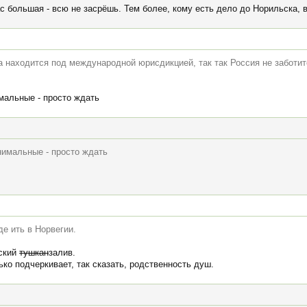
с большая - всю не засрёшь. Тем более, кому есть дело до Норильска, в
а находится под международной юрисдикцией, так так Россия не заботи
мальные - просто ждать
нимальные - просто ждать
де ить в Норвегии.
нский
тушкан
залив.
ько подчеркивает, так сказать, родственность душ.