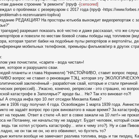
нтам данное строение "в ремонте" (пруф -
[censored]
ждал о проблемах с резервуаром с 2017 года (пруф -https://www.forbes.
problemah-s-rezervuarami-topliva)
 издание РЕДАКЦИЯ? На просторы ютьюба выхождит видеорепортаж с заг
рье?"
к трагедии) разрешил показать всё честно и даже рассказал, что же случ
 репортёров и повезли по местам боевой славы победы над топливом (ве
нтора, которая тратит бабки на подобные пулы репортёров и вертолёты, д
нференции мобильных телефонов, премьеры фильмов/игр в других стран
:
елом уже почистили, «сарите - вода чистая»!
ие, которое и разрушило сваи.
 людей планеты и глава Норникеля) "НАСТОЙЧИВО, ставит вопрос перед г
ЙЧИВО вопрос не ставил о реновации ТЭЦ, которая эту ЭКОЛОГИЧЕС
олитический заключённый - разработчик свай, которые и стали причиной
ских репрессий)...Ужасно, конечно, репрессии - это страшно, но вопро
ской катастрофе в Заполярье?" вроде бы... Не? Так кто виноват-то?!
! А откуда инфа про 10 лет отсидки Михаила Кима?
м в 1936 году получил 4 года. Освобожден 1 марта 1939 года. Амнистир
кто не задаёт вопрос про срок виноватого в наше время? За катастроф
лет на тюрьме. Ответ в стиле «А вот в совке зажали на 10 лет!» не прока
оса ни Потанину, ни начальству не зададут. Будет человек, который скаж
 ведь так хотел устроить катастрофу... или к чему это?). Ну и сам Пив
ладно, не он так не он, но его обвиняют, чо бухтеть то?
орые жители вообще не замечают разлива топлива, ведь и так пиздец. К