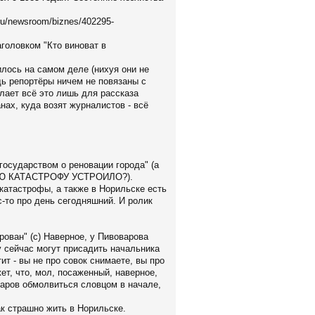
ru/newsroom/biznes/402295-
оловком "Кто виноват в
илось на самом деле (нихуя они не
дь репортёры ничем не повязаны с
елает всё это лишь для рассказа
ах, куда возят журналистов - всё
осударством о реновации города" (а
КУЮ КАТАСТРОФУ УСТРОИЛО?).
 катастрофы, а также в Норильске есть
с-то про день сегодняшний. И ролик
ован" (с) Наверное, у Пивоварова
у сейчас могут присадить начальника
тит - вы не про совок снимаете, вы про
ет, что, мол, посаженный, наверное,
оваров обмолвиться словцом в начале,
ак страшно жить в Норильске.