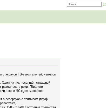
и с экранов ТВ-выжигателей, явились
. Один из них посвящён страшной
разлилось в реки. "Биологи
тиц в зоне ЧС ждет массовое
я в резервуар с топливом (пруф -
репортаже).
я с 1985 года!!! Состояние хозяйства