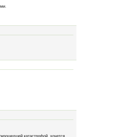
ими.
роизошедшей катастрофой, хочется