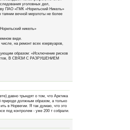
сследования уголовных дел,
ству ПАО «ГМК «Норильский Никель»
о таянии вечной мерзлоты не более
«Норильский никель»
лемном виде.
 числе, на ремонт всех езервуаров,
едующим образом: «Исключение рисков
одуктов, В СВЯЗИ С РАЗРУШЕНИЕМ
те) давно трындят о том, что Арктика
й природе должным образом, а только
ить в Норвегии. Я так думаю, что это
все под контролем - уже 200 т собрали.