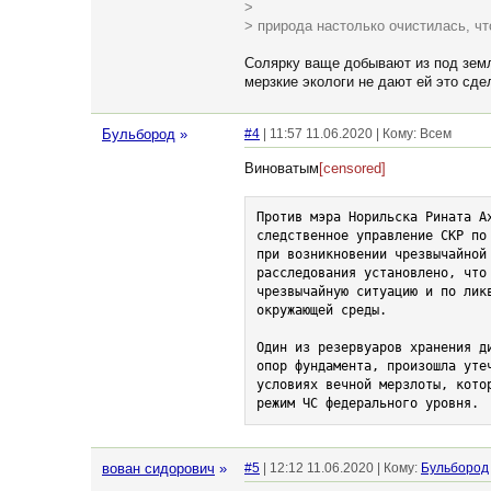
>
> природа настолько очистилась, чт
Солярку ваще добывают из под земл
мерзкие экологи не дают ей это сде
Бульбород
»
#4
| 11:57 11.06.2020 | Кому: Всем
Виноватым
[censored]
Против мэра Норильска Рината А
следственное управление СКР по
при возникновении чрезвычайной
расследования установлено, что
чрезвычайную ситуацию и по лик
окружающей среды.

Один из резервуаров хранения д
опор фундамента, произошла уте
условиях вечной мерзлоты, кото
режим ЧС федерального уровня.
вован сидорович
»
#5
| 12:12 11.06.2020 | Кому:
Бульбород