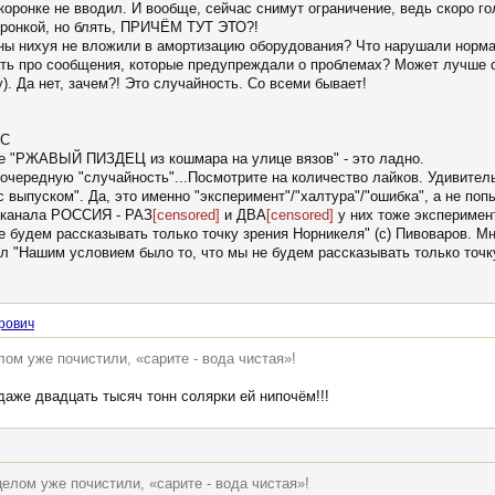
 коронке не вводил. И вообще, сейчас снимут ограничение, ведь скоро г
коронкой, но блять, ПРИЧЁМ ТУТ ЭТО?!
ны нихуя не вложили в амортизацию оборудования? Что нарушали норма
ать про сообщения, которые предупреждали о проблемах? Может лучше с
). Да нет, зачем?! Это случайность. Со всеми бывает!
ЭС
иле "РЖАВЫЙ ПИЗДЕЦ из кошмара на улице вязов" - это ладно.
в очередную "случайность"...Посмотрите на количество лайков. Удивите
 выпуском". Да, это именно "эксперимент"/"халтура"/"ошибка", а не по
и канала РОССИЯ - РАЗ
[censored]
и ДВА
[censored]
у них тоже эксперимен
 будем рассказывать только точку зрения Норникеля" (с) Пивоваров. Мн
ил "Нашим условием было то, что мы не будем рассказывать только точку
рович
лом уже почистили, «сарите - вода чистая»!
даже двадцать тысяч тонн солярки ей нипочём!!!
целом уже почистили, «сарите - вода чистая»!