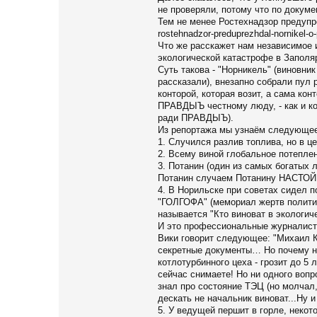
не проверяли, потому что по докуме
Тем не менее Ростехнадзор предупре
rostehnadzor-preduprezhdal-nornikel-o-
Что же расскажет нам независимое
экологической катастрофе в Заполя
Суть такова - "Норникель" (виновни
рассказали), внезапно собрали пул
конторой, которая возит, а сама ко
ПРАВДЫЪ честному люду, - как и ко
ради ПРАВДЫЪ).
Из репортажа мы узнаём следующее
1. Случился разлив топлива, но в ц
2. Всему виной глобальное потеплен
3. Потанин (один из самых богатых
Потанин случаем Потанину НАСТО
4. В Норильске при советах сидел п
"ГОЛГОФА" (мемориал жертв политиче
называется "Кто виноват в экологиче
И это профессиональные журналисты
Вики говорит следующее: "Михаил Ки
секретные документы… Но почему ни
котлотурбинного цеха - грозит до 5 
сейчас снимаете! Но ни одного вопр
знал про состояние ТЭЦ (но молчал,
дескать не начальник виноват...Ну и 
5. У ведущей першит в горле, некот