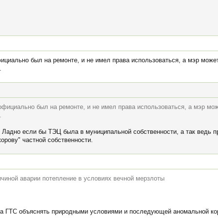
официально был на ремонте, и не имел права использоваться, а мэр може
.
р официально был на ремонте, и не имел права использоваться, а мэр мо
.
х. Ладно если бы ТЭЦ была в муниципальной собственности, а так ведь
орову" частной собственности.
ичиной аварии потепление в условиях вечной мерзлоты
на ГТС объяснять природными условиями и последующей аномальной кор