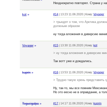
Неоднократно повторял. Страна у на
kot
»
#14
| 13:23 11.06.2020 | Кому:
Voyager
> трындят о том, что Арктика должн
должным образом
ну тогда вложения в диверсию мини
Voyager
»
#15
| 13:30 11.06.2020 | Кому:
kot
> ну тогда вложения в диверсию ми
Так вотт уже и дождались.
kuprin
»
#16
| 13:53 11.06.2020 | Кому:
Voyager
> Трудно такую хрень представить г
Ну, так-то, мы все помним Мексика
Но это еесно не в оправдание, а тол
Tegucigalpa
»
#17
| 14:17 11.06.2020 | Кому:
kuprin