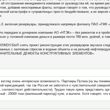
а об отстранении менеджмента компании от руководства ей, на время ра
том, добавив неоспоримые факты, которые говорят о том, что руковод
ческой катастрофе и «управленцы» просто бездействовали, а их версия 
и:
ЭЦ-3, включая резервуары, принадлежало напрямую филиалу ПАО «ГМК 
ыло передано в дочернюю компанию АО «НТЭК» – без ремонтов и в проб
осил у головной компании деньги в размере почти 789 млн. рублей, в том
ДОЛЖЕН БЫЛ снять проект реконструкции этих резервуаров звучала сл
вязанных с залповым сбросом в водные объекты и на рельеф нефтепр
НАЧИТЕЛЬНЫЕ ДЕФЕКТЫ КОНСТРУКТИВНЫХ ЭЛЕМЕНТОВ».
 взгляд очень интересную возможность. Партнеры Путина (ну вы понимае
й юрисдикцией, так так Россия не заботится о чувствительной северно
, соответствует действительности). Трудно такую хрень представить где 
й - 20000 тонн (маленький пароход) хуяк, и вылили. Хотя говорят, что 