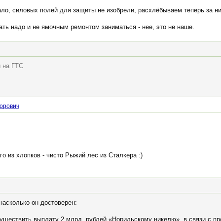
ало, силовых полей для защиты не изобрели, расхлёбываем теперь за н
ть надо и не ямочным ремонтом заниматься - нее, это не наше.
и на ГТС
дорович
о из хлопков - чисто Рыжий лес из Сталкера :)
 насколько он достоверен:
уществить выплату 2 млрд. рублей «Норильскому никелю», в связи с п