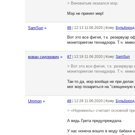
> Виноватым оказался мэр.
Мэр не принял мер!
SamSun
»
#6
| 12:13 11.06.2020 | Кому:
Бульбород
Вот это все фигня, т.к. резервуар 
мониторингом технадзора. Т.ч. мимо
вован сидорович
»
#7
| 12:19 11.06.2020 | Кому:
SamSun
> Вот это все фигня, т.к. резервуа
мониторингом технадзора. Т.ч. мимо
Так-то да, мэр вообще не при дела
мог мэр позариться на "священную к
Ummon
»
#8
| 12:28 11.06.2020 | Кому:
Бульбород
> «Норникель» считает основной пр
А ведь Грета предупреждала.
У нас нонеча вошло в моду бабахи 