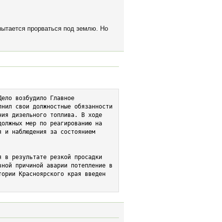
пытается прорваться под землю. Но
ело возбудило Главное 
нил свои должностные обязанности 
ия дизельного топлива. В ходе 
олжных мер по реагированию на 
 и наблюдения за состоянием 
 в результате резкой просадки 
ной причиной аварии потепление в 
ории Красноярского края введен 