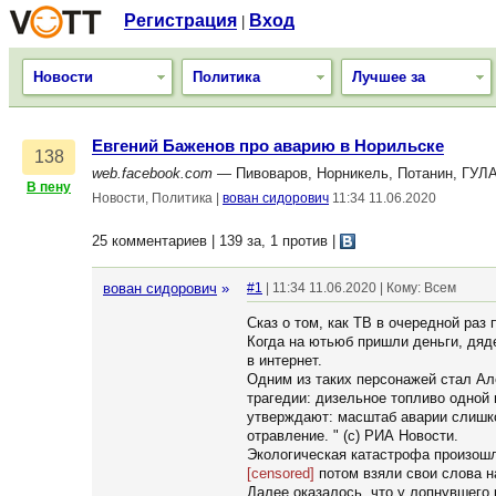
Регистрация
Вход
|
Новости
Политика
Лучшее за
Евгений Баженов про аварию в Норильске
138
web.facebook.com
— Пивоваров, Норникель, Потанин, ГУЛАГ
В пену
Новости, Политика
|
вован сидорович
11:34 11.06.2020
25 комментариев | 139 за, 1 против
|
вован сидорович
»
#1
| 11:34 11.06.2020 | Кому: Всем
Сказ о том, как ТВ в очередной раз 
Когда на ютьюб пришли деньги, дяд
в интернет.
Одним из таких персонажей стал Ал
трагедии: дизельное топливо одно
утверждают: масштаб аварии слишк
отравление. " (c) РИА Новости.
Экологическая катастрофа произошла
[censored]
потом взяли свои слова н
Далее оказалось, что у лопнувшего 