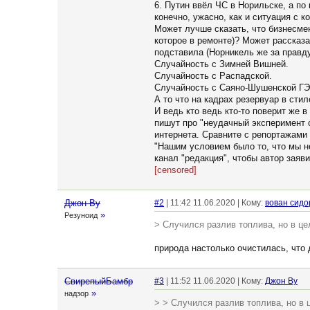
6. Путин ввёл ЧС в Норильске, а по
конечно, ужасно, как и ситуация с 
Может лучше сказать, что бизнесме
которое в ремонте)? Может рассказ
подставила (Норникель же за правду
Случайность с Зимней Вишней.
Случайность с Распадской.
Случайность с Саяно-Шушенской Г
А то что на кадрах резервуар в ст
И ведь кто ведь кто-то поверит же 
пишут про "неудачный эксперимент с
интернета. Сравните с репортажам
"Нашим условием было то, что мы не
канал "редакция", чтобы автор заяв
[censored]
Джон Ву
#2
| 11:42 11.06.2020 | Кому:
вован сидо
»
Резуноид
> Случился разлив топлива, но в це
природа настолько очистилась, что 
СвирепыйБамбр
#3
| 11:52 11.06.2020 | Кому:
Джон Ву
»
надзор
> > Случился разлив топлива, но в 