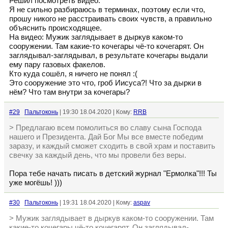
Решил посмотреть видео.
Я не сильно разбираюсь в терминах, поэтому если что,
прошу никого не расстраивать своих чувств, а правильно
объяснить происходящее.
На видео: Мужик заглядывает в дыркув каком-то
сооружении. Там какие-то кочегары чё-то кочегарят. Он
заглядывал-заглядывал, в результате кочегары выдали
ему пару газовых факелов.
Кто куда сошёл, я ничего не понял :(
Это сооружение это что, гроб Иисуса?! Что за дырки в
нём? Что там внутри за кочегары?
#29
Пальтоконь
| 19:30 18.04.2020 | Кому:
RRB
> Предлагаю всем помолиться во славу сына Господа
нашего и Президента. Дай Бог Мы все вместе победим
заразу, и каждый сможет сходить в свой храм и поставить
свечку за каждый день, что мы провели без веры.
Пора тебе начать писать в детский журнал "Ермолка"!!! Ты
уже могёшь! )))
#30
Пальтоконь
| 19:31 18.04.2020 | Кому:
aspav
> Мужик заглядывает в дыркув каком-то сооружении. Там
какие-то кочегары чё-то кочегарят. Он заглядывал-