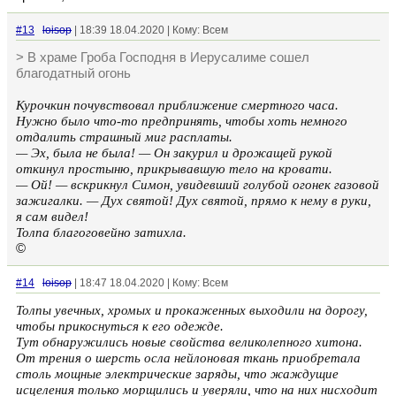
#13
loisop
| 18:39 18.04.2020 | Кому: Всем
> В храме Гроба Господня в Иерусалиме сошел
благодатный огонь
Курочкин почувствовал приближение смертного часа.
Нужно было что-то предпринять, чтобы хоть немного
отдалить страшный миг расплаты.
— Эх, была не была! — Он закурил и дрожащей рукой
откинул простыню, прикрывавшую тело на кровати.
— Ой! — вскрикнул Симон, увидевший голубой огонек газовой
зажигалки. — Дух святой! Дух святой, прямо к нему в руки,
я сам видел!
Толпа благоговейно затихла.
©
#14
loisop
| 18:47 18.04.2020 | Кому: Всем
Толпы увечных, хромых и прокаженных выходили на дорогу,
чтобы прикоснуться к его одежде.
Тут обнаружились новые свойства великолепного хитона.
От трения о шерсть осла нейлоновая ткань приобретала
столь мощные электрические заряды, что жаждущие
исцеления только морщились и уверяли, что на них нисходит