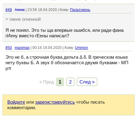
#49
Алекс
| 23:56 18.04.2020 | Кому:
Пальтоконь
> гиене огненной
Я не понял. Это ты ща впервые ошибся, или ради фана
гИену вместо гЕены написал?
#50
maximax
| 00:16 19.04.2020 | Кому:
Ummon
Это не б, а строчная буква дельта Δ δ. В греческом языке
нету буквы Б. А звук б обозначается двумя буквами - ΜΠ
μπ
« Пред
1
2
След »
Войдите
или
зарегистрируйтесь
чтобы писать
комментарии.