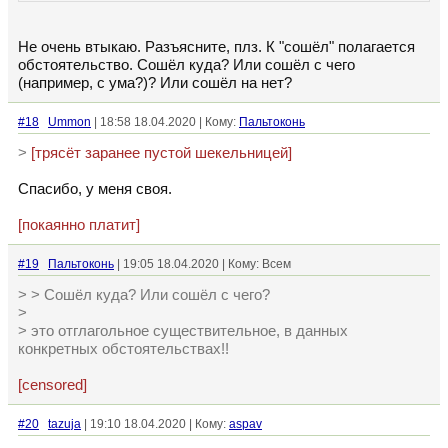
Не очень втыкаю. Разъясните, плз. К "сошёл" полагается
обстоятельство. Сошёл куда? Или сошёл с чего
(например, с ума?)? Или сошёл на нет?
#18
Ummon
| 18:58 18.04.2020 | Кому:
Пальтоконь
>
[трясёт заранее пустой шекельницей]
Спасибо, у меня своя.
[покаянно платит]
#19
Пальтоконь
| 19:05 18.04.2020 | Кому: Всем
> > Сошёл куда? Или сошёл с чего?
>
> это отглагольное существительное, в данных
конкретных обстоятельствах!!
[censored]
#20
tazuja
| 19:10 18.04.2020 | Кому:
aspav