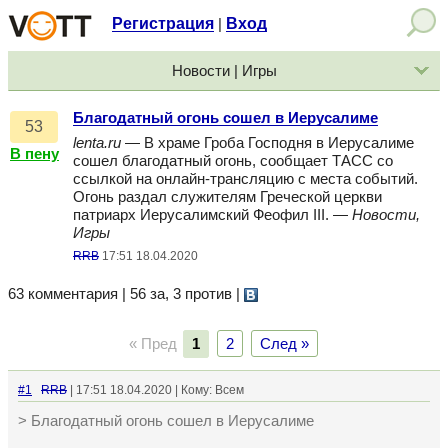
Регистрация
Вход
|
Новости | Игры
Благодатный огонь сошел в Иерусалиме
53
lenta.ru
— В храме Гроба Господня в Иерусалиме
В пену
сошел благодатный огонь, сообщает ТАСС со
ссылкой на онлайн-трансляцию с места событий.
Огонь раздал служителям Греческой церкви
патриарх Иерусалимский Феофил III. —
Новости,
Игры
RRB
17:51 18.04.2020
63 комментария | 56 за, 3 против
|
« Пред
1
2
След »
#1
RRB
| 17:51 18.04.2020 | Кому: Всем
> Благодатный огонь сошел в Иерусалиме