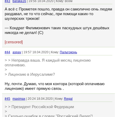
#43
baraka16
| 19:56 18.04.2020 | Кому: Всем
А всё с Прометея пошло, правда он самолично огнь людям
раздавал, не то что сейчас, при помощи каких-то
шулерских трюков!
— Кондрат Филимонович таких паскудных штук дешёвых
никогда не делал! (С)
[censored]
#44
aspav
| 19:57 18.04.2020 | Кому:
Пальтоконь
> > Неправда ваша. Я каждый месяц лицензию
оплачиваю.
>
> Лицензию в Иерусалиме?
Ну, почти. Думаю, что моя контора (которой оплачиваю
лицензию) имеет прямую связь .
#45
maximax
| 20:24 18.04.2020 | Кому:
Regal
> > Президент Российской Федерации
>
> Сколько ошибок в словах "Российский Лидер"!