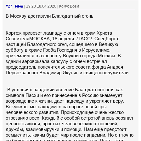
#27
RRB
| 19:23 18.04.2020 | Кому: Всем
В Москву доставили Благодатный огонь
Кортеж привезет лампаду с огнем в храм Христа
СпасителяМОСКВА, 18 апреля. /ТАСС/. Спецборт с
частицей Благодатного огня, сошедшего в Великую
субботу в храме Гроба Господня в Иерусалиме,
приземлился в аэропорту Внуково города Москвы. В
здании аэровокзала капсулу с огнем встречал
председатель попечительского совета фонда Андрея
Первозванного Владимир Якунин и священнослужители.
"В условиях пандемии явление Благодатного огня как
символа Пасхи и его принесение в Россию знаменует
возрождение к жизни, дает надежду и укрепляет веру.
Возможно, мы находимся на пороге новой эры
человеческого развития. Происходящее очень жестко
отрезвило всех. Каждый с особой остротой вновь осознал
ценность жизни, простых человеческих отношений,
дружбы, взаимовыручки и помощи. Нам еще предстоит
осмыслить, каким будет мир после пандемии. Но он точно
не будет тем же, к которому мы привыкли. Пусть этот