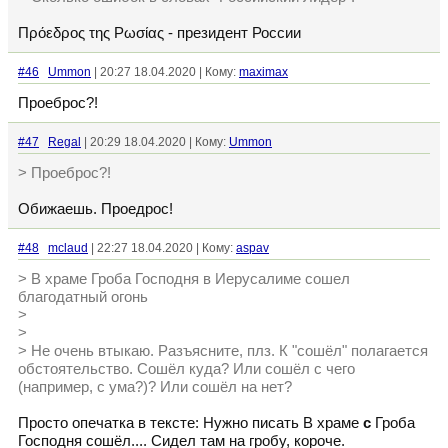
Πρόεδρος της Ρωσίας - президент России
#46
Ummon
| 20:27 18.04.2020 | Кому:
maximax
Проеброс?!
#47
Regal
| 20:29 18.04.2020 | Кому:
Ummon
> Проеброс?!
Обижаешь. Проедрос!
#48
mclaud
| 22:27 18.04.2020 | Кому:
aspav
> В храме Гроба Господня в Иерусалиме сошел
благодатный огонь
>
>
> Не очень втыкаю. Разъясните, плз. К "сошёл" полагается
обстоятельство. Сошёл куда? Или сошёл с чего
(например, с ума?)? Или сошёл на нет?
Просто опечатка в тексте: Нужно писать В храме
с
Гроба
Господня сошёл.... Сидел там на гробу, короче.