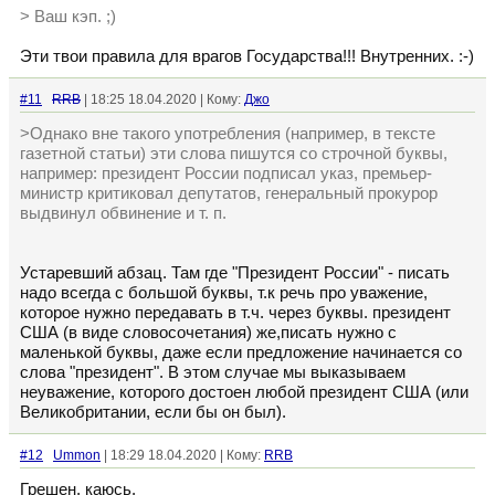
> Ваш кэп. ;)
Эти твои правила для врагов Государства!!! Внутренних. :-)
#11
RRB
| 18:25 18.04.2020 | Кому:
Джо
>Однако вне такого употребления (например, в тексте
газетной статьи) эти слова пишутся со строчной буквы,
например: президент России подписал указ, премьер-
министр критиковал депутатов, генеральный прокурор
выдвинул обвинение и т. п.
Устаревший абзац. Там где "Президент России" - писать
надо всегда с большой буквы, т.к речь про уважение,
которое нужно передавать в т.ч. через буквы. президент
США (в виде словосочетания) же,писать нужно с
маленькой буквы, даже если предложение начинается со
слова "президент". В этом случае мы выказываем
неуважение, которого достоен любой президент США (или
Великобритании, если бы он был).
#12
Ummon
| 18:29 18.04.2020 | Кому:
RRB
Грешен, каюсь.