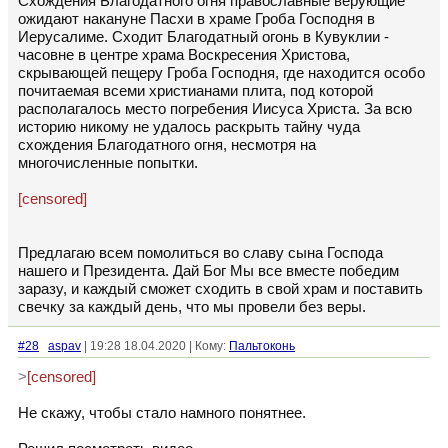
Схождения Благодатного огня православные верующие
ожидают накануне Пасхи в храме Гроба Господня в
Иерусалиме. Сходит Благодатный огонь в Кувуклии -
часовне в центре храма Воскресения Христова,
скрывающей пещеру Гроба Господня, где находится особо
почитаемая всеми христианами плита, под которой
располагалось место погребения Иисуса Христа. За всю
историю никому не удалось раскрыть тайну чуда
схождения Благодатного огня, несмотря на
многочисленные попытки.
[censored]
Предлагаю всем помолиться во славу сына Господа
нашего и Президента. Дай Бог Мы все вместе победим
заразу, и каждый сможет сходить в свой храм и поставить
свечку за каждый день, что мы провели без веры.
#28
aspav
| 19:28 18.04.2020 | Кому:
Пальтоконь
>
[censored]
Не скажу, чтобы стало намного понятнее.