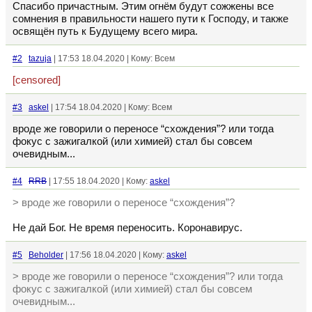
Спасибо причастным. Этим огнём будут сожжены все
сомнения в правильности нашего пути к Господу, и также
освящён путь к Будущему всего мира.
#2
tazuja
| 17:53 18.04.2020 | Кому: Всем
[censored]
#3
askel
| 17:54 18.04.2020 | Кому: Всем
вроде же говорили о переносе “схождения”? или тогда
фокус с зажигалкой (или химией) стал бы совсем
очевидным...
#4
RRB
| 17:55 18.04.2020 | Кому:
askel
> вроде же говорили о переносе “схождения”?
Не дай Бог. Не время переносить. Коронавирус.
#5
Beholder
| 17:56 18.04.2020 | Кому:
askel
> вроде же говорили о переносе “схождения”? или тогда
фокус с зажигалкой (или химией) стал бы совсем
очевидным...