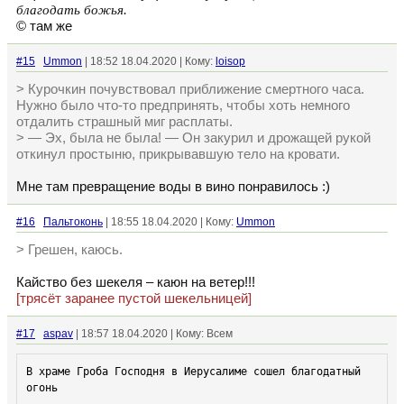
благодать божья.
© там же
#15
Ummon
| 18:52 18.04.2020 | Кому:
loisop
> Курочкин почувствовал приближение смертного часа.
Нужно было что-то предпринять, чтобы хоть немного
отдалить страшный миг расплаты.
> — Эх, была не была! — Он закурил и дрожащей рукой
откинул простыню, прикрывавшую тело на кровати.
Мне там превращение воды в вино понравилось :)
#16
Пальтоконь
| 18:55 18.04.2020 | Кому:
Ummon
> Грешен, каюсь.
Кайство без шекеля – каюн на ветер!!!
[трясёт заранее пустой шекельницей]
#17
aspav
| 18:57 18.04.2020 | Кому: Всем
В храме Гроба Господня в Иерусалиме сошел благодатный 
огонь