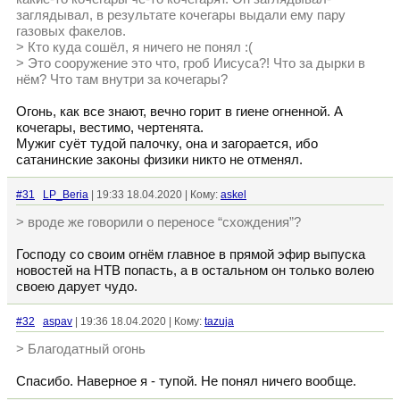
заглядывал, в результате кочегары выдали ему пару
газовых факелов.
> Кто куда сошёл, я ничего не понял :(
> Это сооружение это что, гроб Иисуса?! Что за дырки в
нём? Что там внутри за кочегары?
Огонь, как все знают, вечно горит в гиене огненной. А
кочегары, вестимо, чертенята.
Мужиг суёт тудой палочку, она и загорается, ибо
сатанинские законы физики никто не отменял.
#31
LP_Beria
| 19:33 18.04.2020 | Кому:
askel
> вроде же говорили о переносе “схождения”?
Господу со своим огнём главное в прямой эфир выпуска
новостей на НТВ попасть, а в остальном он только волею
своею дарует чудо.
#32
aspav
| 19:36 18.04.2020 | Кому:
tazuja
> Благодатный огонь
Спасибо. Наверное я - тупой. Не понял ничего вообще.