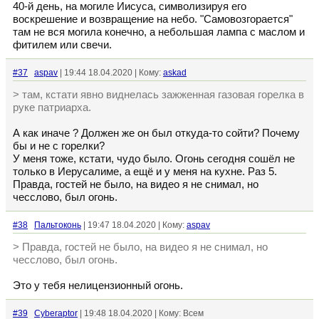
40-й день, на могиле Иисуса, символизируя его
воскрешение и возвращение на небо. "Самовозгорается"
там не вся могила конечно, а небольшая лампа с маслом и
фитилем или свечи.
#37
aspav
| 19:44 18.04.2020 | Кому:
askad
> там, кстати явно виднелась зажженная газовая горелка в
руке патриарха.
А как иначе ? Должен же он был откуда-то сойти? Почему
бы и не с горелки?
У меня тоже, кстати, чудо было. Огонь сегодня сошёл не
только в Иерусалиме, а ещё и у меня на кухне. Раз 5.
Правда, гостей не было, на видео я не снимал, но
чесслово, был огонь.
#38
Пальтоконь
| 19:47 18.04.2020 | Кому:
aspav
> Правда, гостей не было, на видео я не снимал, но
чесслово, был огонь.
Это у тебя нелицензионный огонь.
#39
Cyberaptor
| 19:48 18.04.2020 | Кому: Всем