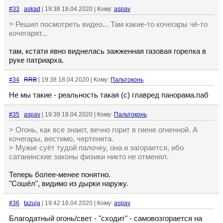
#33
askad
| 19:38 18.04.2020 | Кому:
aspav
> Решил посмотреть видео... Там какие-то кочегары чё-то
кочегарят...
там, кстати явно виднелась зажженная газовая горелка в
руке патриарха.
#34
RRB
| 19:38 18.04.2020 | Кому:
Пальтоконь
Не мы такие - реальность такая (с) главред панорама.паб
#35
aspav
| 19:39 18.04.2020 | Кому:
Пальтоконь
> Огонь, как все знают, вечно горит в гиене огненной. А
кочегары, вестимо, чертенята.
> Мужиг суёт тудой палочку, она и загорается, ибо
сатанинские законы физики никто не отменял.
Теперь более-менее понятно.
"Сошёл", видимо из дырки наружу.
#36
tazuja
| 19:42 18.04.2020 | Кому:
aspav
Благодатный огонь/свет - "сходит" - самовозгорается на