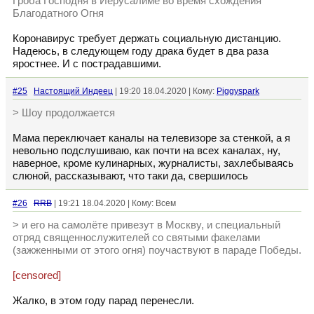
Гроба Господня в Иерусалиме во время схождения
Благодатного Огня
Коронавирус требует держать социальную дистанцию.
Надеюсь, в следующем году драка будет в два раза
яростнее. И с пострадавшими.
#25
Настоящий Индеец
| 19:20 18.04.2020 | Кому:
Piggyspark
> Шоу продолжается
Мама переключает каналы на телевизоре за стенкой, а я
невольно подслушиваю, как почти на всех каналах, ну,
наверное, кроме кулинарных, журналисты, захлебываясь
слюной, рассказывают, что таки да, свершилось
#26
RRB
| 19:21 18.04.2020 | Кому: Всем
> и его на самолёте привезут в Москву, и специальный
отряд священнослужителей со святыми факелами
(зажженными от этого огня) поучаствуют в параде Победы.
[censored]
Жалко, в этом году парад перенесли.