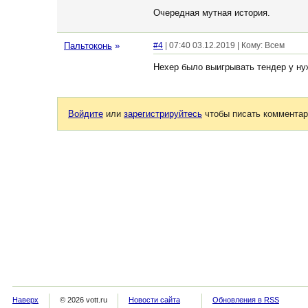
Очередная мутная история.
Пальтоконь
»
#4
| 07:40 03.12.2019 | Кому: Всем
Нехер было выигрывать тендер у н
Войдите
или
зарегистрируйтесь
чтобы писать комментар
Наверх
© 2026 vott.ru
Новости сайта
Обновления в RSS