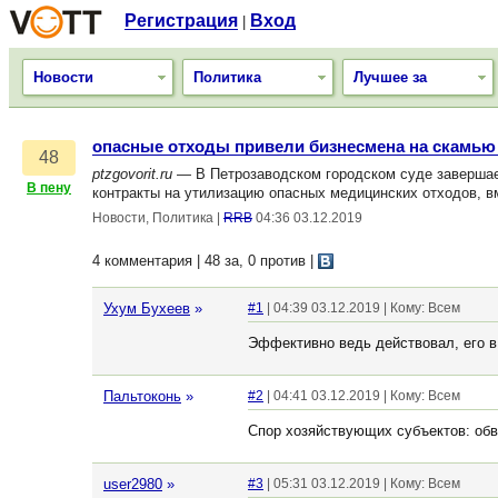
Регистрация
Вход
|
Новости
Политика
Лучшее за
опасные отходы привели бизнесмена на скамь
48
ptzgovorit.ru
— В Петрозаводском городском суде завершает
В пену
контракты на утилизацию опасных медицинских отходов, в
Новости, Политика
|
RRB
04:36 03.12.2019
4 комментария | 48 за, 0 против
|
Ухум Бухеев
»
#1
| 04:39 03.12.2019 | Кому: Всем
Эффективно ведь действовал, его в
Пальтоконь
»
#2
| 04:41 03.12.2019 | Кому: Всем
Спор хозяйствующих субъектов: обви
user2980
»
#3
| 05:31 03.12.2019 | Кому: Всем