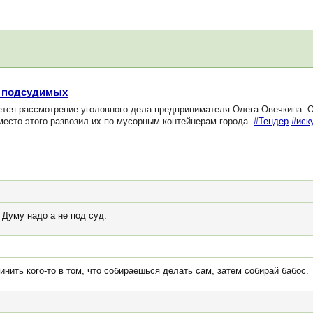
ю подсудимых
ся рассмотрение уголовного дела предпринимателя Олега Овечкина. Он
место этого развозил их по мусорным контейнерам города.
#Тендер
#иск
 Думу надо а не под суд.
нить кого-то в том, что собираешься делать сам, затем собирай бабос.