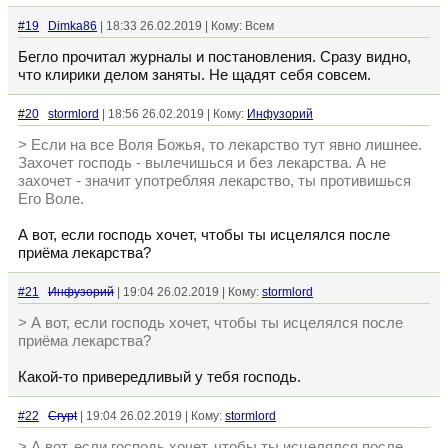
#19
Dimka86
| 18:33 26.02.2019 | Кому: Всем
Бегло прочитал журналы и постановления. Сразу видно,
что клирики делом заняты. Не щадят себя совсем.
#20
stormlord
| 18:56 26.02.2019 | Кому:
Инфузорий
> Если на все Воля Божья, то лекарство тут явно лишнее.
Захочет господь - вылечишься и без лекарства. А не
захочет - значит употребляя лекарство, ты противишься
Его Воле.
А вот, если господь хочет, чтобы ты исцелялся после
приёма лекарства?
#21
Инфузорий
| 19:04 26.02.2019 | Кому:
stormlord
> А вот, если господь хочет, чтобы ты исцелялся после
приёма лекарства?
Какой-то привередливый у тебя господь.
#22
Crypt
| 19:04 26.02.2019 | Кому:
stormlord
> А вот, если господь хочет, чтобы ты исцелялся после