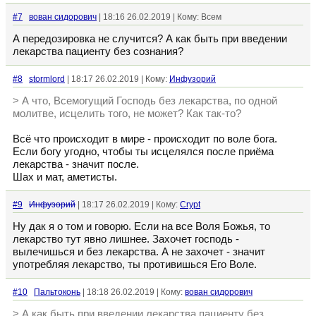
#7
вован сидорович
| 18:16 26.02.2019 | Кому: Всем
А передозировка не случится? А как быть при введении
лекарства пациенту без сознания?
#8
stormlord
| 18:17 26.02.2019 | Кому:
Инфузорий
> А что, Всемогущий Господь без лекарства, по одной
молитве, исцелить того, не может? Как так-то?
Всё что происходит в мире - происходит по воле бога.
Если богу угодно, чтобы ты исцелялся после приёма
лекарства - значит после.
Шах и мат, аметисты.
#9
Инфузорий
| 18:17 26.02.2019 | Кому:
Crypt
Ну дак я о том и говорю. Если на все Воля Божья, то
лекарство тут явно лишнее. Захочет господь -
вылечишься и без лекарства. А не захочет - значит
употребляя лекарство, ты противишься Его Воле.
#10
Пальтоконь
| 18:18 26.02.2019 | Кому:
вован сидорович
> А как быть при введении лекарства пациенту без