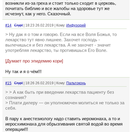
возникли из-за греха и стоит только сходит в церковь,
почитать библию и все жалобы на здоровье тут же
исчезнут, как у него. Сказочный.
#14
Crypt
| 18:23 26.02.2019 | Кому:
Инфузорий
> Ну дак я о том и говорю. Если на все Воля Божья, то
лекарство тут явно лишнее. Захочет господь -
вылечишься и без лекарства. А не захочет - значит
употребляя лекарство, ты противишься Его Воле.
[Думает про эпидемию кори]
Ну так и я о чём!!!
#15
Crypt
| 18:26 26.02.2019 | Кому:
Пальтоконь
> > А как быть при введении лекарства пациенту без
сознания?
> Плати дилеру — он уполномочен молиться не только за
себя.
В пару к анестезиологу надо ставить иеромонаха, а то и
иеросхимонаха для обрызгивания святой водой во время
операции!!!