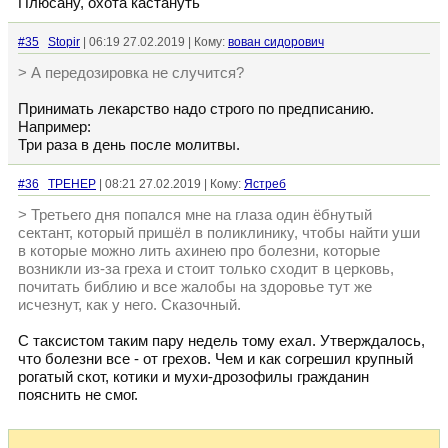
Плюсану, охота кастануть
#35
Stopir
| 06:19 27.02.2019 | Кому:
вован сидорович
> А передозировка не случится?
Принимать лекарство надо строго по предписанию.
Например:
Три раза в день после молитвы.
#36
TPEHEP
| 08:21 27.02.2019 | Кому:
Ястреб
> Третьего дня попался мне на глаза один ёбнутый
сектант, который пришёл в поликлинику, чтобы найти уши
в которые можно лить ахинею про болезни, которые
возникли из-за греха и стоит только сходит в церковь,
почитать библию и все жалобы на здоровье тут же
исчезнут, как у него. Сказочный.
С таксистом таким пару недель тому ехал. Утверждалось,
что болезни все - от грехов. Чем и как согрешил крупный
рогатый скот, котики и мухи-дрозофилы гражданин
пояснить не смог.