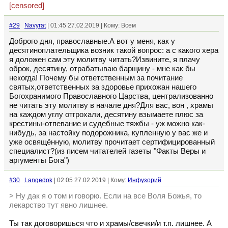
[censored]
#29
Navyrat
| 01:45 27.02.2019 | Кому: Всем
Доброго дня, православные.А вот у меня, как у
десятиноплательщика возник такой вопрос: а с какого хера
я доложен сам эту молитву читать?Извините, я плачу
оброк, десятину, отрабатываю барщину - мне как бы
некогда! Почему бы ответственным за почитание
святых,ответственных за здоровье прихожан нашего
Богохранимого Православного Царства, централизованно
не читать эту молитву в начале дня?Для вас, вон , храмы
на каждом углу отгрохали, десятину взымаете плюс за
крестины-отпевание и судебные тяжбы - уж можно как-
нибудь, за настойку подорожника, купленную у вас же и
уже освящённую, молитву прочитает сертифицированный
специалист?(из писем читателей газеты "Факты Веры и
аргументы Бога")
#30
Langedok
| 02:05 27.02.2019 | Кому:
Инфузорий
> Ну дак я о том и говорю. Если на все Воля Божья, то
лекарство тут явно лишнее.
Ты так договоришься что и храмы/свечки/и т.п. лишнее. А