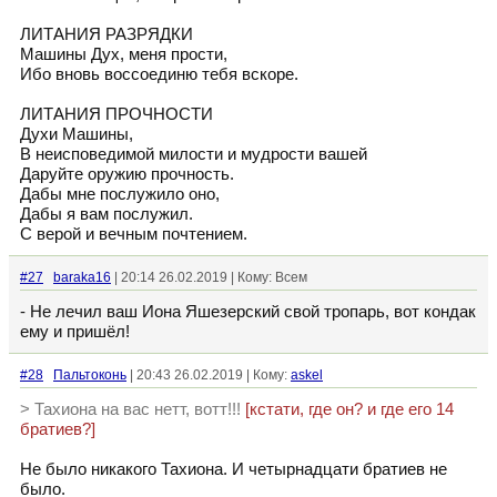
ЛИТАНИЯ РАЗРЯДКИ
Машины Дух, меня прости,
Ибо вновь воссоединю тебя вскоре.
ЛИТАНИЯ ПРОЧНОСТИ
Духи Машины,
В неисповедимой милости и мудрости вашей
Даруйте оружию прочность.
Дабы мне послужило оно,
Дабы я вам послужил.
С верой и вечным почтением.
#27
baraka16
| 20:14 26.02.2019 | Кому: Всем
- Не лечил ваш Иона Яшезерский свой тропарь, вот кондак
ему и пришёл!
#28
Пальтоконь
| 20:43 26.02.2019 | Кому:
askel
> Тахиона на вас нетт, вотт!!!
[кстати, где он? и где его 14
братиев?]
Не было никакого Тахиона. И четырнадцати братиев не
было.