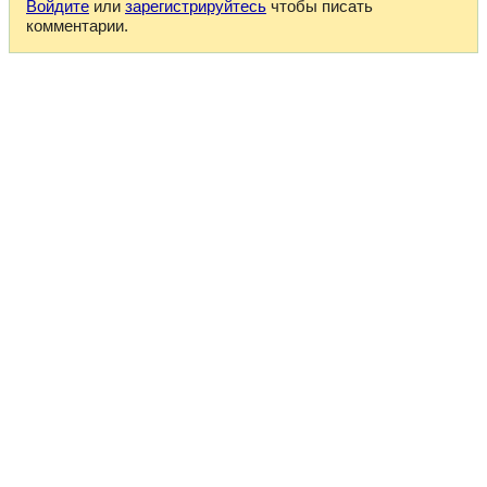
Войдите
или
зарегистрируйтесь
чтобы писать
комментарии.