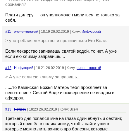
сознания?
Плати дилеру — он уполномочен молиться не только за
себя.
#11
очень толстый
| 18:19 26.02.2019 | Кому:
Инфузорий
> употребляя лекарство, и противишься Его Воле.
Если лекарство запиваешь святой водой, то нет. А уже
если ею клизму заправишь....
#12
Инфузорий
| 18:21 26.02.2019 | Кому:
очень толстый
> А уже если ею клизму заправишь....
......то Казанская Божья Матерь тебя проклянет за
непочтение к Святой Воде и осквернение ее вводом в
афедрон.
#13
Ястреб
| 18:23 26.02.2019 | Кому: Всем
Третьего дня попался мне на глаза один ёбнутый сектант,
который пришёл в поликлинику, чтобы найти уши в
которые можно лить ахинею про болезни, которые