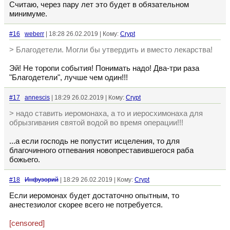
Считаю, через пару лет это будет в обязательном
минимуме.
#16
weberr
| 18:28 26.02.2019 | Кому:
Crypt
> Благодетели. Могли бы утвердить и вместо лекарства!
Эй! Не торопи события! Понимать надо! Два-три раза
"Благодетели", лучше чем один!!!
#17
annescis
| 18:29 26.02.2019 | Кому:
Crypt
> надо ставить иеромонаха, а то и иеросхимонаха для
обрызгивания святой водой во время операции!!!
...а если господь не попустит исцеления, то для
благочинного отпевания новопреставившегося раба
божьего.
#18
Инфузорий
| 18:29 26.02.2019 | Кому:
Crypt
Если иеромонах будет достаточно опытным, то
анестезиолог скорее всего не потребуется.
[censored]