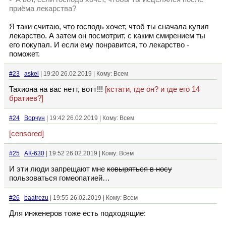
приёма лекарства?
Я таки считаю, что господь хочет, чтоб ты сначала купил
лекарство. А затем он посмотрит, с каким смирением ты
его покупал. И если ему понравится, то лекарство -
поможет.
#23
askel
| 19:20 26.02.2019 | Кому: Всем
Тахиона на вас нетт, вотт!!!
[кстати, где он? и где его 14
братиев?]
#24
Ворчун
| 19:42 26.02.2019 | Кому: Всем
[censored]
#25
АК-630
| 19:52 26.02.2019 | Кому: Всем
И эти люди запрещают мне
ковыряться в носу
пользоваться гомеопатией…
#26
baatrezu
| 19:55 26.02.2019 | Кому: Всем
Для инженеров тоже есть подходящие: