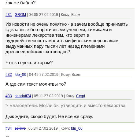
как же бабло?
#31
GROM
| 04:05 27.02.2019 | Кому: Всем
Из новости не очень понятно - а зачем вообще принимать
сделанные богопротивными учеными, химиками и
инженерами лекарства тем, кто верит в
чудодейственность молитв мифическим персонажам,
выдуманных пару тысяч лет назад племенами
древнееврейских скотоводов?
Что за ересь и харам?
#32
fdp_00
| 04:49 27.02.2019 | Кому: Всем
А где сам текст молитвы то?
#33
shadoff74
| 05:11 27.02.2019 | Кому:
Crypt
> Благодетели. Могли бы утвердить и вместо лекарства!
Дык ждите, скоро будет. Не все же сразу.
#34
spitfire
| 05:34 27.02.2019 | Кому:
fdp_00