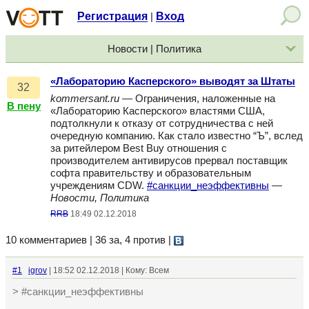
Регистрация
Вход
|
Новости | Политика
«Лабораторию Касперского» выводят за Штаты
32
kommersant.ru
— Ограничения, наложенные на
В пену
«Лабораторию Касперского» властями США,
подтолкнули к отказу от сотрудничества с ней
очередную компанию. Как стало известно “Ъ”, вслед
за ритейлером Best Buy отношения с
производителем антивирусов прервал поставщик
софта правительству и образовательным
учреждениям CDW.
#санкции_неэффективны
—
Новости, Политика
RRB
18:49 02.12.2018
10 комментариев | 36 за, 4 против
|
#1
igrov
| 18:52 02.12.2018 | Кому: Всем
> #санкции_неэффективны