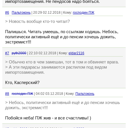
импортозамещения. Не пендосов надо бояться.
#6
Пальтоконь
| 20:29 02.12.2018 | Кому:
господин ПЖ
> Новость вообще кто-то читал?
Палишься. Читать умеешь, по ссылкам ходишь. Небось,
политически активный ещё и до пенсии хочешь дожить,
экстремист!!!
#7
pyth2000
| 22:10 02.12.2018 | Кому:
eldar2116
> Обычно кто в чем замешан, тот в том и обвиняет врага.
> А эти пидарасы занимаются распилом под видом
импортозамещения.
Кто, Касперский?
#8
господин ПЖ
| 04:02 03.12.2018 | Кому:
Пальтоконь
> Небось, политически активный ещё и до пенсии хочешь
дожить, экстремист!!!
Побойся неба! ПЖ жив - и все счастливы! )