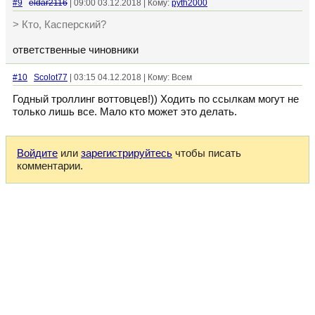
#9
eldar2116
| 09:00 03.12.2018 | Кому:
pyth2000
> Кто, Касперский?
ответственные чиновники
#10
Scolot77
| 03:15 04.12.2018 | Кому: Всем
Годный троллинг воттовцев!)) Ходить по ссылкам могут не
только лишь все. Мало кто может это делать.
Войдите
или
зарегистрируйтесь
чтобы писать
комментарии.