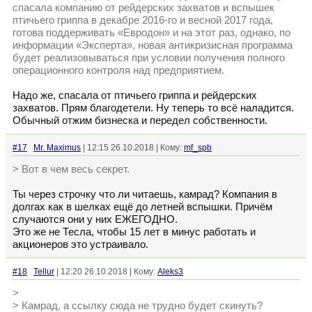
спасала компанию от рейдерских захватов и вспышек
птичьего гриппа в декабре 2016-го и весной 2017 года,
готова поддерживать «Евродон» и на этот раз, однако, по
информации «Эксперта», новая антикризисная программа
будет реализовываться при условии получения полного
операционного контроля над предприятием.
Надо же, спасала от птичьего гриппа и рейдерских
захватов. Прям благодетели. Ну теперь то всё наладится.
Обычный отжим бизнеска и передел собственности.
#17
Mr. Maximus
| 12:15 26.10.2018 | Кому:
mf_spb
> Вот в чем весь секрет.
Ты через строчку что ли читаешь, камрад? Компания в
долгах как в шелках ещё до летней вспышки. Причём
случаются они у них ЕЖЕГОДНО.
Это же не Тесла, чтобы 15 лет в минус работать и
акционеров это устраивало.
#18
Tellur
| 12:20 26.10.2018 | Кому:
Aleks3
>
> Камрад, а ссылку сюда не трудно будет скинуть?