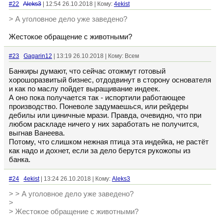
#22
Aleks3
| 12:54 26.10.2018 | Кому:
4ekist
> А уголовное дело уже заведено?
Жестокое обращение с животными?
#23
Gagarin12
| 13:19 26.10.2018 | Кому: Всем
Банкиры думают, что сейчас отожмут готовый
хорошоразвитый бизнес, отдодвинут в сторону основателя
и как по маслу пойдет выращивание индеек.
А оно пока получается так - испортили работающее
производство. Поневоле задумаешься, или рейдеры
дебилы или циничные мрази. Правда, очевидно, что при
любом раскладе ничего у них заработать не получится,
выгнав Ванеева.
Потому, что слишком нежная птица эта индейка, не растёт
как надо и дохнет, если за дело берутся рукожопы из
банка.
#24
4ekist
| 13:24 26.10.2018 | Кому:
Aleks3
> > А уголовное дело уже заведено?
>
> Жестокое обращение с животными?