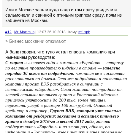
Или в Москве зашли куда надо и там сразу увидели и
сальмонелл и свинной с птичьим гриппом сразу, прям из
кабинета из Москвы.
#12
Mr. Maximus
| 12:07 26.10.2018 | Кому:
mf_spb
> Бизнес москвичи отжимают,
А банк говорит, что тупо устал спасать компанию при
нынешнем руководстве:
С марта
нынешнего года к компании «Евродон» — второму
по величине производителю индейки в стране —
заявлено
порядка 30 исков от подрядчиков
: компания не в состоянии
расплатиться по долгам. Эти же подрядчики и поставщики
компании просят ВЭБ разобраться в ситуации с
неплатежами «Евродона». Сама компания пострадала от
летней вспышки птичьего гриппа в Ростовской области —
пришлось уничтожить до 200 тыс. голов птицы и
пережить ущерб в размере 160 млн рублей. Основной
кредитор и акционер,
Группа ВЭБ, которая уже спасала
компанию от рейдерских захватов и вспышек птичьего
гриппа в декабре 2016-го и весной 2017 года
, готова
поддерживать «Евродон» и на этот раз, однако, по
информации «Эксперта», новая антикризисная программа