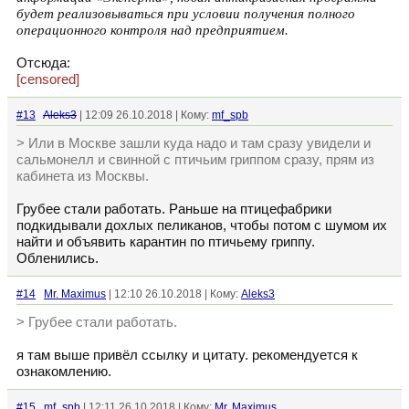
будет реализовываться при условии получения полного
операционного контроля над предприятием.
Отсюда:
[censored]
#13
Aleks3
| 12:09 26.10.2018 | Кому:
mf_spb
> Или в Москве зашли куда надо и там сразу увидели и
сальмонелл и свинной с птичьим гриппом сразу, прям из
кабинета из Москвы.
Грубее стали работать. Раньше на птицефабрики
подкидывали дохлых пеликанов, чтобы потом с шумом их
найти и объявить карантин по птичьему гриппу.
Обленились.
#14
Mr. Maximus
| 12:10 26.10.2018 | Кому:
Aleks3
> Грубее стали работать.
я там выше привёл ссылку и цитату. рекомендуется к
ознакомлению.
#15
mf_spb
| 12:11 26.10.2018 | Кому:
Mr. Maximus