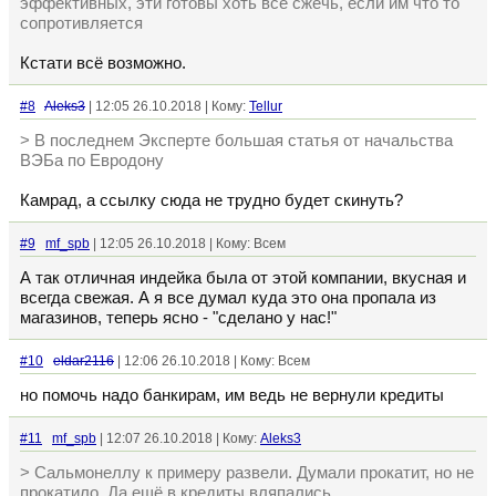
эффективных, эти готовы хоть все сжечь, если им что то
сопротивляется
Кстати всё возможно.
#8
Aleks3
| 12:05 26.10.2018 | Кому:
Tellur
> В последнем Эксперте большая статья от начальства
ВЭБа по Евродону
Камрад, а ссылку сюда не трудно будет скинуть?
#9
mf_spb
| 12:05 26.10.2018 | Кому: Всем
А так отличная индейка была от этой компании, вкусная и
всегда свежая. А я все думал куда это она пропала из
магазинов, теперь ясно - "сделано у нас!"
#10
eldar2116
| 12:06 26.10.2018 | Кому: Всем
но помочь надо банкирам, им ведь не вернули кредиты
#11
mf_spb
| 12:07 26.10.2018 | Кому:
Aleks3
> Сальмонеллу к примеру развели. Думали прокатит, но не
прокатило. Да ещё в кредиты вляпались.