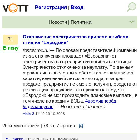
Регистрация
Вход
|
Новости | Политика
Отключение электричества привело к гибели
71
птиц на "Евродоне"
В пену
rostov.rbc.ru
— По словам представителей компании
из-за отключения площадок «Евродона» от
электричества на предприятии погибли все птицы.
Электричество отключено за неуплату. По данным
агрохолдинга, к сложным обстоятельствам привел
каратин, введенный летом этого года, и запрет
продаж: предприятие не смогло получить средств от
реализации продукции, это привело к тому, что
«Евродон» не мог производить плановые выплаты, в
том числе по кредиту ВЭБа.
#времявперёд,
#сделаноунас
—
Новости, Политика
Aleks3
11:49 26.10.2018
26 комментариев | 78 за, 7 против
|
#1
4ekist
| 11:57 26.10.2018 | Кому: Всем