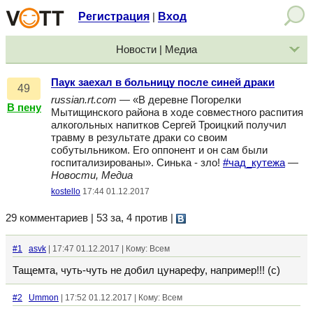
Регистрация
Вход
|
Новости | Медиа
Паук заехал в больницу после синей драки
49
russian.rt.com
— «В деревне Погорелки
В пену
Мытищинского района в ходе совместного распития
алкогольных напитков Сергей Троицкий получил
травму в результате драки со своим
собутыльником. Его оппонент и он сам были
госпитализированы». Синька - зло!
#чад_кутежа
—
Новости, Медиа
kostello
17:44 01.12.2017
29 комментариев | 53 за, 4 против
|
#1
asvk
| 17:47 01.12.2017 | Кому: Всем
Тащемта, чуть-чуть не добил цунарефу, например!!! (с)
#2
Ummon
| 17:52 01.12.2017 | Кому: Всем