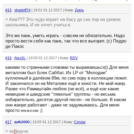
#15
shadoff74
| 19:01 01.12.2017 | Кому:
Zverь
> Кем??? Это чудо играет на басу до сих пор на уровне
школьника. И не хочет учиться.
Это же панк, уметь играть - совсем не обязательно. Надо
просто вести себя как панк, так что все выгорит. (с) Педро
де Пакос
#16
AlexSL
| 19:03 01.12.2017 | Кому:
RDV
какими то странными словами ты выражаешься)) Для меня
металлом был Блек Саббат. Их LP от "Мелодии"
купленный в далёком 89м, по сию пору в коллекции лежит.
И закончился он на Металике ещё в юности. Не мой жанр.
Разве что Раммштайн люблю (не всё), и ещё кое какие
немецкие и шведские "тяжелые" групппы - но весьма
избирательно, десяток-другой песен - не больше. В каком
они жанре работают - даже не задумываюсь. Для меня
просто
тяжеляк
;)
#17
pyth2000
| 19:05 01.12.2017 | Кому:
Corvax
> по
[]
круче