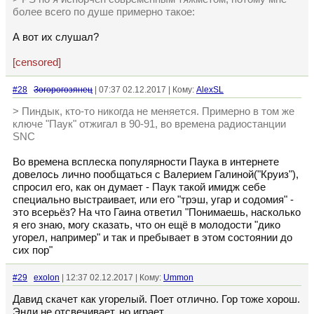
более всего по душе примерно такое:
А вот их слушал?
[censored]
#28
Зогорогозянец
| 07:37 02.12.2017 | Кому:
AlexSL
> Пиндык, кто-то никогда не меняется. Примерно в том же
ключе "Паук" отжигал в 90-91, во времена радиостанции
SNC
Во времена всплеска популярности Паука в интернете
довелось лично пообщаться с Валерием Галиной("Круиз"),
спросил его, как он думает - Паук такой имидж себе
специально выстраивает, или его "трэш, угар и содомия" -
это всерьёз? На что Гаина ответил "Понимаешь, насколько
я его знаю, могу сказать, что он ещё в молодости "дико
угорел, например" и так и пребывает в этом состоянии до
сих пор"
#29
exolon
| 12:37 02.12.2017 | Кому:
Ummon
Давид скачет как угорелый. Поет отлично. Гор тоже хорош.
Энди не отсвечивает, но играет.