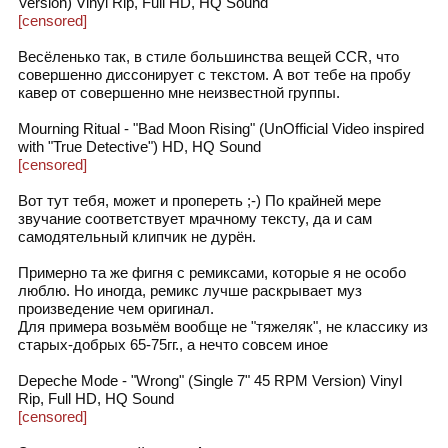
Version) Vinyl Rip, Full HD, HQ Sound
[censored]
Весёленько так, в стиле большинства вещей CCR, что
совершенно диссонирует с текстом. А вот тебе на пробу
кавер от совершенно мне неизвестной группы.
Mourning Ritual - "Bad Moon Rising" (UnOfficial Video inspired
with "True Detective") HD, HQ Sound
[censored]
Вот тут тебя, может и пропереть ;-) По крайней мере
звучание соответствует мрачному тексту, да и сам
самодятельный клипчик не дурён.
Примерно та же фигня с ремиксами, которые я не особо
люблю. Но иногда, ремикс лучше раскрывает муз
произведение чем оригинал.
Для примера возьмём вообще не "тяжеляк", не классику из
старых-добрых 65-75гг., а нечто совсем иное
Depeche Mode - "Wrong" (Single 7" 45 RPM Version) Vinyl
Rip, Full HD, HQ Sound
[censored]