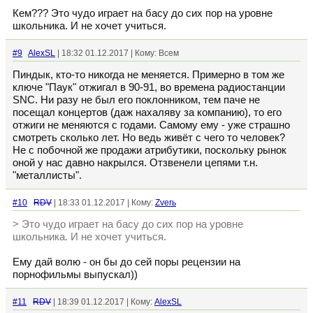
Кем??? Это чудо играет на басу до сих пор на уровне
школьника. И не хочет учиться.
#9
AlexSL
| 18:32 01.12.2017 | Кому: Всем
Пиндык, кто-то никогда не меняется. Примерно в том же
ключе "Паук" отжигал в 90-91, во времена радиостанции
SNC. Ни разу не был его поклонником, тем паче не
посещал концертов (даж нахаляву за компанию), то его
отжиги не меняются с годами. Самому ему - уже страшно
смотреть сколько лет. Но ведь живёт с чего то человек?
Не с побочной же продажи атрибутики, поскольку рынок
оной у нас давно накрылся. Отзвенели цепями т.н.
"металлисты".
#10
RDV
| 18:33 01.12.2017 | Кому:
Zverь
> Это чудо играет на басу до сих пор на уровне
школьника. И не хочет учиться.
Ему дай волю - он бы до сей поры рецензии на
порнофильмы выпускал))
#11
RDV
| 18:39 01.12.2017 | Кому:
AlexSL