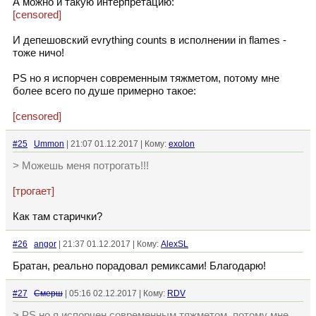
А можно и такую интерпретацию:
[censored]
И депешовский evrything counts в исполнении in flames -
тоже ничо!
PS но я испорчен современным тяжметом, потому мне
более всего по душе примерно такое:
[censored]
#25
Ummon
| 21:07 01.12.2017 | Кому:
exolon
> Можешь меня потрогать!!!
[трогает]
Как там старички?
#26
angor
| 21:37 01.12.2017 | Кому:
AlexSL
Братан, реально порадовал ремиксами! Благодарю!
#27
Смерш
| 05:16 02.12.2017 | Кому:
RDV
> PS но я испорчен современным тяжметом, потому мне