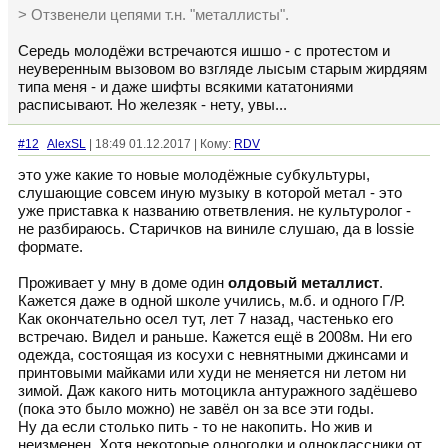
> Отзвенели цепями т.н. "металлисты".
Середь молодёжи встречаются ишшо - с протестом и
неуверенным вызовом во взгляде лысым старым жирдяям
типа меня - и даже шифты всякими кататониями
расписывают. Но железяк - нету, увы...
#12
AlexSL
| 18:49 01.12.2017 | Кому:
RDV
это уже какие то новые молодёжные субкультуры,
слушающие совсем иную музыку в которой метал - это
уже приставка к названию ответвления. не культуролог -
не разбираюсь. Старичков на виниле слушаю, да в lossie
формате.
Проживает у мну в доме один
олдовый металлист
.
Кажется даже в одной школе учились, м.б. и одного Г/Р.
Как окончательно осел тут, лет 7 назад, частенько его
встречаю. Видел и раньше. Кажется ещё в 2008м. Ни его
одежда, состоящая из косухи с невнятными джинсами и
принтовыми майками или худи не меняется ни летом ни
зимой. Даж какого нить мотоцикла антуражного задёшево
(пока это было можно) не завёл он за все эти годы.
Ну да если столько пить - то не накопить. Но жив и
неизменен. Хотя некоторые одногодки и одноклассники от