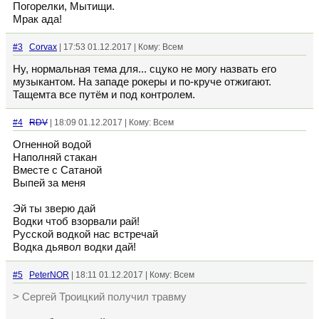
Погорелки, Мытищи.
Мрак ада!
#3
Corvax
| 17:53 01.12.2017 | Кому: Всем
Ну, нормальная тема для... сцуко не могу назвать его
музыкантом. На западе рокеры и по-круче отжигают.
Тащемта все путём и под контролем.
#4
RDV
| 18:09 01.12.2017 | Кому: Всем
Огненной водой
Наполняй стакан
Вместе с Сатаной
Выпей за меня
Эй ты зверю дай
Водки чтоб взорвали рай!
Русской водкой нас встречай
Водка дьявол водки дай!
#5
PeterNOR
| 18:11 01.12.2017 | Кому: Всем
> Сергей Троицкий получил травму