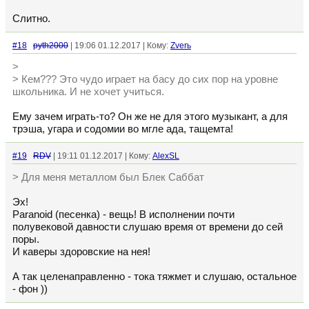
Слитно.
#18
pyth2000
| 19:06 01.12.2017 | Кому:
Zverь
>
> Кем??? Это чудо играет на басу до сих пор на уровне
школьника. И не хочет учиться.
Ему зачем играть-то? Он же не для этого музыкант, а для
трэша, угара и содомии во мгле ада, тащемта!
#19
RDV
| 19:11 01.12.2017 | Кому:
AlexSL
> Для меня металлом был Блек Саббат
Эх!
Paranoid (песенка) - вещь! В исполнении почти
полувековой давности слушаю время от времени до сей
поры.
И каверы здоровские на нея!
А так целенаправленно - тока тяжмет и слушаю, остальное
- фон ))