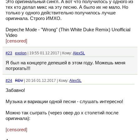
Это оригинальный сингл. А вот что получилось у одного из
тех кто делал микс на эту песню. А было их не мало. Но
только у одного действительно получилось лучше
оригинала. Строго ИМХО.
Depeche Mode - "Wrong" (Thin White Duke Remix) Unofficial
Video
[censored]
#23
exolon
| 19:55 01.12.2017 | Кому:
AlexSL
Я был на концерте депешей в этом году. Можешь меня
потрогать!!!
#24
RDV
| 20:16 01.12.2017 | Кому:
AlexSL
Забавно!
Музыка и вариации одной песни - слушать интересно!
Можно так сыграть (через овер до х столетий после
оригинала):
[censored]