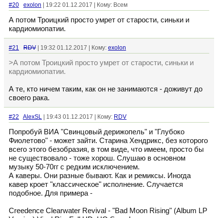
#20
exolon
| 19:22 01.12.2017 | Кому: Всем
А потом Троицкий просто умрет от старости, синьки и
кардиомиопатии.
#21
RDV
| 19:32 01.12.2017 | Кому:
exolon
>А потом Троицкий просто умрет от старости, синьки и
кардиомиопатии.
А те, кто ничем таким, как он не занимаются - доживут до
своего рака.
#22
AlexSL
| 19:43 01.12.2017 | Кому:
RDV
Попробуй ВИА "Свинцовый дерижопель" и "Глубоко
Фиолетово" - может зайти. Старина Хендрикс, без которого
всего этого безобразия, в том виде, что имеем, просто бы
не существовало - тоже хорош. Слушаю в основном
музыку 50-70гг с редким исключением.
А каверы. Они разные бывают. Как и ремиксы. Иногда
кавер кроет "классическое" исполнение. Случается
подобное. Для примера -
Creedence Clearwater Revival - "Bad Moon Rising" (Album LP