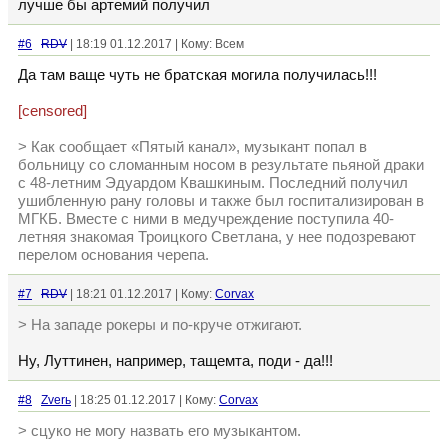
лучше бы артемий получил
#6
RDV
| 18:19 01.12.2017 | Кому: Всем
Да там ваще чуть не братская могила получилась!!!
[censored]
> Как сообщает «Пятый канал», музыкант попал в
больницу со сломанным носом в результате пьяной драки
с 48-летним Эдуардом Квашкиным. Последний получил
ушибленную рану головы и также был госпитализирован в
МГКБ. Вместе с ними в медучреждение поступила 40-
летняя знакомая Троицкого Светлана, у нее подозревают
перелом основания черепа.
#7
RDV
| 18:21 01.12.2017 | Кому:
Corvax
> На западе рокеры и по-круче отжигают.
Ну, Луттинен, например, тащемта, поди - да!!!
#8
Zverь
| 18:25 01.12.2017 | Кому:
Corvax
> сцуко не могу назвать его музыкантом.