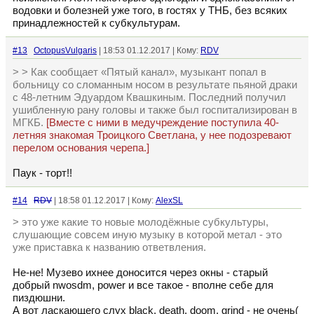
водовки и болезней уже того, в гостях у ТНБ, без всяких
принадлежностей к субкультурам.
#13
OctopusVulgaris
| 18:53 01.12.2017 | Кому:
RDV
> > Как сообщает «Пятый канал», музыкант попал в
больницу со сломанным носом в результате пьяной драки
с 48-летним Эдуардом Квашкиным. Последний получил
ушибленную рану головы и также был госпитализирован в
МГКБ.
[Вместе с ними в медучреждение поступила 40-
летняя знакомая Троицкого Светлана, у нее подозревают
перелом основания черепа.]
Паук - торт!!
#14
RDV
| 18:58 01.12.2017 | Кому:
AlexSL
> это уже какие то новые молодёжные субкультуры,
слушающие совсем иную музыку в которой метал - это
уже приставка к названию ответвления.
Не-не! Музево ихнее доносится через окны - старый
добрый nwosdm, power и все такое - вполне себе для
пиздюшни.
А вот ласкающего слух black, death, doom, grind - не очень(