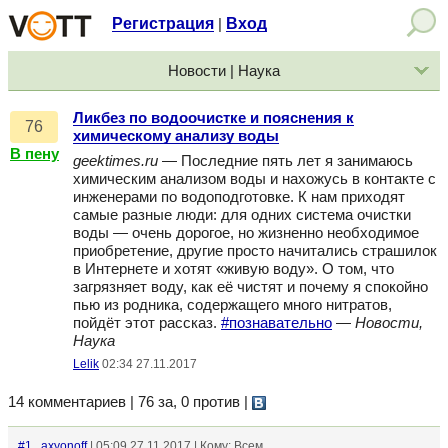
Регистрация
Вход
|
Новости | Наука
Ликбез по водоочистке и пояснения к
76
химическому анализу воды
В пену
geektimes.ru
— Последние пять лет я занимаюсь
химическим анализом воды и нахожусь в контакте с
инженерами по водоподготовке. К нам приходят
самые разные люди: для одних система очистки
воды — очень дорогое, но жизненно необходимое
приобретение, другие просто начитались страшилок
в Интернете и хотят «живую воду». О том, что
загрязняет воду, как её чистят и почему я спокойно
пью из родника, содержащего много нитратов,
пойдёт этот рассказ.
#познавательно
—
Новости,
Наука
Lelik
02:34 27.11.2017
14 комментариев | 76 за, 0 против
|
#1
axyonoff
| 05:09 27.11.2017 | Кому: Всем