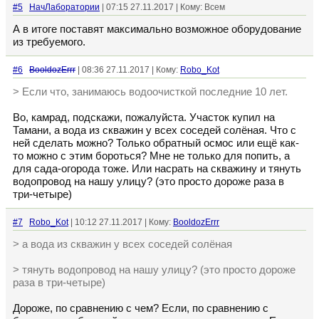
#5
НачЛаборатории
| 07:15 27.11.2017 | Кому: Всем
А в итоге поставят максимально возможное оборудование
из требуемого.
#6
BooldozErrr
| 08:36 27.11.2017 | Кому:
Robo_Kot
> Если что, занимаюсь водоочисткой последние 10 лет.
Во, камрад, подскажи, пожалуйста. Участок купил на
Тамани, а вода из скважин у всех соседей солёная. Что с
ней сделать можно? Только обратный осмос или ещё как-
то можно с этим бороться? Мне не только для попить, а
для сада-огорода тоже. Или насрать на скважину и тянуть
водопровод на нашу улицу? (это просто дороже раза в
три-четыре)
#7
Robo_Kot
| 10:12 27.11.2017 | Кому:
BooldozErrr
> а вода из скважин у всех соседей солёная
> тянуть водопровод на нашу улицу? (это просто дороже
раза в три-четыре)
Дороже, по сравнению с чем? Если, по сравнению с