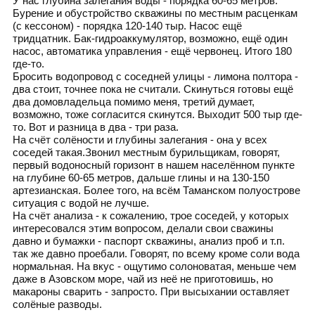
У нас глубина залегания воды - порядка 60-65 метров.
Бурение и обустройство скважины по местным расценкам
(с кессоном) - порядка 120-140 тыр. Насос ещё
тридцатник. Бак-гидроаккумулятор, возможно, ещё один
насос, автоматика управления - ещё червонец. Итого 180
где-то.
Бросить водопровод с соседней улицы - лимона полтора -
два стоит, точнее пока не считали. Скинуться готовы ещё
два домовладельца помимо меня, третий думает,
возможно, тоже согласится скинутся. Выходит 500 тыр где-
то. Вот и разница в два - три раза.
На счёт солёности и глубины залегания - она у всех
соседей такая.Звонил местным бурильщикам, говорят,
первый водоносный горизонт в нашем населённом пункте
на глубине 60-65 метров, дальше глины и на 130-150
артезианская. Более того, на всём Таманском полуострове
ситуация с водой не лучше.
На счёт анализа - к сожалению, трое соседей, у которых
интересовался этим вопросом, делали свои сважины
давно и бумажки - паспорт скважины, анализ проб и т.п.
так же давно проебали. Говорят, по всему кроме соли вода
нормальная. На вкус - ощутимо солоноватая, меньше чем
даже в Азовском море, чай из неё не приготовишь, но
макароны сварить - запросто. При высыхании оставляет
солёные разводы.