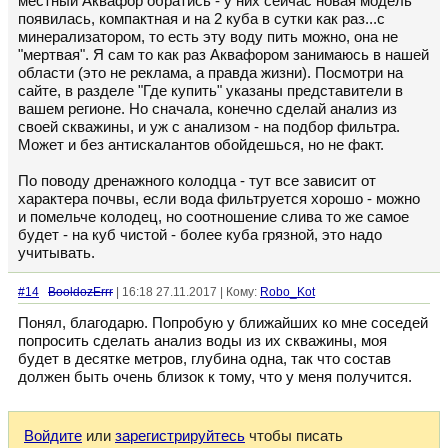
местный Аквафор обратись - у них сейчас новая модель
появилась, компактная и на 2 куба в сутки как раз...с
минерализатором, то есть эту воду пить можно, она не
"мертвая". Я сам то как раз Аквафором занимаюсь в нашей
области (это не реклама, а правда жизни). Посмотри на
сайте, в разделе "Где купить" указаны представители в
вашем регионе. Но сначала, конечно сделай анализ из
своей скважины, и уж с анализом - на подбор фильтра.
Может и без антискалантов обойдешься, но не факт.
По поводу дренажного колодца - тут все зависит от
характера почвы, если вода фильтруется хорошо - можно
и помельче колодец, но соотношение слива то же самое
будет - на куб чистой - более куба грязной, это надо
учитывать.
#14
BooldozErrr
| 16:18 27.11.2017 | Кому:
Robo_Kot
Понял, благодарю. Попробую у ближайших ко мне соседей
попросить сделать анализ воды из их скважины, моя
будет в десятке метров, глубина одна, так что состав
должен быть очень близок к тому, что у меня получится.
Войдите
или
зарегистрируйтесь
чтобы писать