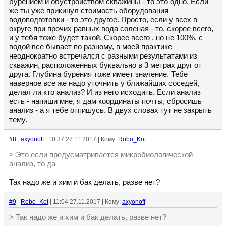
бурением и обустройством скважины - то это одно. Если
же ты уже прикинул стоимость оборудования
водоподготовки - то это другое. Просто, если у всех в
округе при прочих равных вода соленая - то, скорее всего,
и у тебя тоже будет такой. Скорее всего , но не 100%, с
водой все бывает по разному, в моей практике
неоднократно встречался с разными результатами из
скважин, расположенных буквально в 3 метрах друг от
друга. Глубина бурения тоже имеет значение. Тебе
наверное все же надо уточнить у ближайших соседей,
делал ли кто анализ? И из него исходить. Если анализ
есть - напиши мне, я дам координаты почты, сбросишь
анализ - а я тебе отпишусь. В двух словах тут не закрыть
тему.
#8
axyonoff
| 10:37 27.11.2017 | Кому:
Robo_Kot
> Это если предусматривается микробиологической
анализ, то да
Так надо же и хим и бак делать, разве нет?
#9
Robo_Kot
| 11:04 27.11.2017 | Кому:
axyonoff
> Так надо же и хим и бак делать, разве нет?