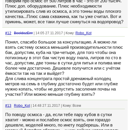
говорим про осмос от 500 литров в час - это от 200 тысяч.
Плюс доп. оборудование. Плюс необходимости
утилизировать слив из осмоса, а это тонны воды плохого
качества...Плюс сама скважина, как ты уже считал. Вот и
прикинь, может, все таки лучше скинуться на водопровод?
#12
BooldozErrr
| 14:05 27.11.2017 | Кому:
Robo_Kot
Понял, спасибо большое за консультацию. А можно ли
взять систему осмоса меньшей производительности плюс
бак, допустим, куба на три-четыре, для того чтобы она
потихоньку в этот бак чистую воду гнала, литров по сто в
час, допустим, две тонны в сутки для питья и полива мне
более чем достаточно. Дешевле получится или с учётом
ёмкости так на так и выйдет?
Для слива концентрата простой дренажный колодец
метров на семь в глубину достаточно будет или глубже
нужно копать, чтобы не допустить засоления почвы на
участке? Или можно меньше глубину взять?
#13
Robo_Kot
| 14:48 27.11.2017 | Кому: Всем
По поводу осмоса - да, если тебе пару кубов в сутки
хватит - можно и послабее осмос взять, они гораздо
дешевле, моделей много, по инету подберешь. Или в