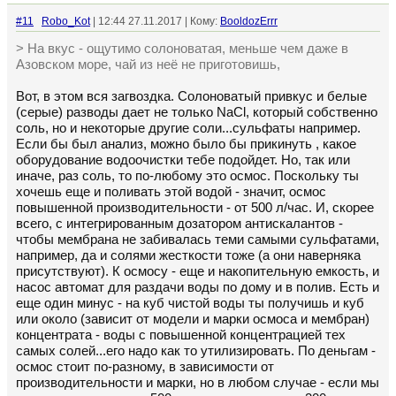
#11
Robo_Kot
| 12:44 27.11.2017 | Кому:
BooldozErrr
> На вкус - ощутимо солоноватая, меньше чем даже в
Азовском море, чай из неё не приготовишь,
Вот, в этом вся загвоздка. Солоноватый привкус и белые
(серые) разводы дает не только NaCl, который собственно
соль, но и некоторые другие соли...сульфаты например.
Если бы был анализ, можно было бы прикинуть , какое
оборудование водоочистки тебе подойдет. Но, так или
иначе, раз соль, то по-любому это осмос. Поскольку ты
хочешь еще и поливать этой водой - значит, осмос
повышенной производительности - от 500 л/час. И, скорее
всего, с интегрированным дозатором антискалантов -
чтобы мембрана не забивалась теми самыми сульфатами,
например, да и солями жесткости тоже (а они наверняка
присутствуют). К осмосу - еще и накопительную емкость, и
насос автомат для раздачи воды по дому и в полив. Есть и
еще один минус - на куб чистой воды ты получишь и куб
или около (зависит от модели и марки осмоса и мембран)
концентрата - воды с повышенной концентрацией тех
самых солей...его надо как то утилизировать. По деньгам -
осмос стоит по-разному, в зависимости от
производительности и марки, но в любом случае - если мы