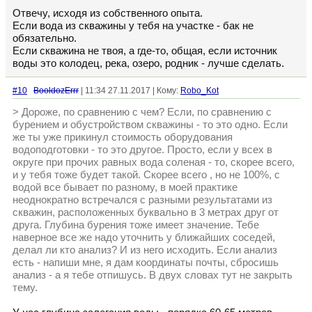
Отвечу, исходя из собственного опыта.
Если вода из скважины у тебя на участке - бак не
обязательно.
Если скважина не твоя, а где-то, общая, если источник
воды это колодец, река, озеро, родник - лучше сделать.
#10
BooldozErrr
| 11:34 27.11.2017 | Кому:
Robo_Kot
> Дороже, по сравнению с чем? Если, по сравнению с
бурением и обустройством скважины - то это одно. Если
же ты уже прикинул стоимость оборудования
водоподготовки - то это другое. Просто, если у всех в
округе при прочих равных вода соленая - то, скорее всего,
и у тебя тоже будет такой. Скорее всего , но не 100%, с
водой все бывает по разному, в моей практике
неоднократно встречался с разными результатами из
скважин, расположенных буквально в 3 метрах друг от
друга. Глубина бурения тоже имеет значение. Тебе
наверное все же надо уточнить у ближайших соседей,
делал ли кто анализ? И из него исходить. Если анализ
есть - напиши мне, я дам координаты почты, сбросишь
анализ - а я тебе отпишусь. В двух словах тут не закрыть
тему.