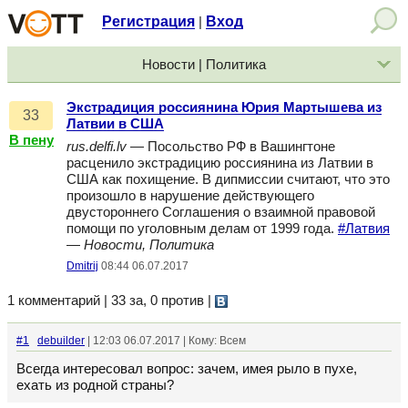
Регистрация
Вход
|
Новости | Политика
Экстрадиция россиянина Юрия Мартышева из
33
Латвии в США
В пену
rus.delfi.lv
— Посольство РФ в Вашингтоне
расценило экстрадицию россиянина из Латвии в
США как похищение. В дипмиссии считают, что это
произошло в нарушение действующего
двустороннего Соглашения о взаимной правовой
помощи по уголовным делам от 1999 года.
#Латвия
—
Новости, Политика
Dmitrij
08:44 06.07.2017
1 комментарий | 33 за, 0 против
|
#1
debuilder
| 12:03 06.07.2017 | Кому: Всем
Всегда интересовал вопрос: зачем, имея рыло в пухе,
ехать из родной страны?