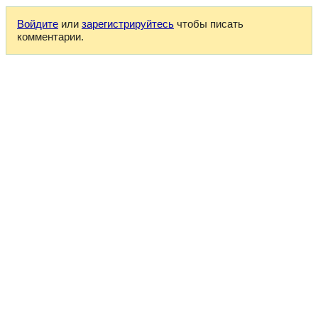
Войдите
или
зарегистрируйтесь
чтобы писать
комментарии.