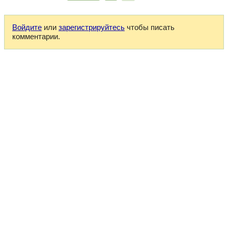
Войдите
или
зарегистрируйтесь
чтобы писать
комментарии.