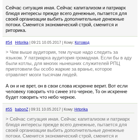
Сейчас ситуация иная. Сейчас капитализом и патриарх
блюдя интересы прежде всего денежные, пытается для
своей организации выбить дополнительные денежные
потоки. Сменится экономический строй, сменится и
риторика.
#54
Hrtorika
| 09:21 10.05.2017 | Кому:
Котовод
> Чем выше аудитория, тем лучше надо следить за
языком. У патриарха аудитория громадная. Если бы в аду
были котлы, для многих нынешних служителей РПЦ
приготовили бы особо жаркие за вранье, которое
отравляет мозги тысячам людей.
А он и не врет, он в свои слова искренне верит. Вот если
человеку говорить что синее это черное, То он искренне
будет говорить что небо черное.
#55
babonZ
| 09:31 10.05.2017 | Кому:
Hrtorika
> Сейчас ситуация иная. Сейчас капитализом и патриарх
блюдя интересы прежде всего денежные, пытается для
своей организации выбить дополнительные денежные
потоки. Сменится экономический строй, сменится и