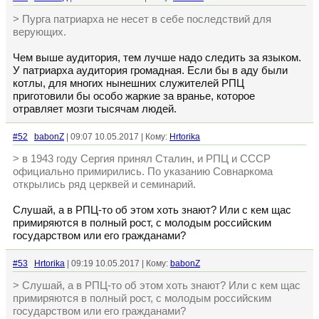
> Пурга патриарха не несет в себе последствий для
верующих.
Чем выше аудитория, тем лучше надо следить за языком.
У патриарха аудитория громадная. Если бы в аду были
котлы, для многих нынешних служителей РПЦ
приготовили бы особо жаркие за вранье, которое
отравляет мозги тысячам людей.
#52
babonZ
| 09:07 10.05.2017 | Кому:
Hrtorika
> в 1943 году Сергия принял Сталин, и РПЦ и СССР
официально примирились. По указанию Совнаркома
открылись ряд церквей и семинарий.
Слушай, а в РПЦ-то об этом хоть знают? Или с кем щас
примиряются в полный рост, с молодым российским
государством или его гражданами?
#53
Hrtorika
| 09:19 10.05.2017 | Кому:
babonZ
> Слушай, а в РПЦ-то об этом хоть знают? Или с кем щас
примиряются в полный рост, с молодым российским
государством или его гражданами?