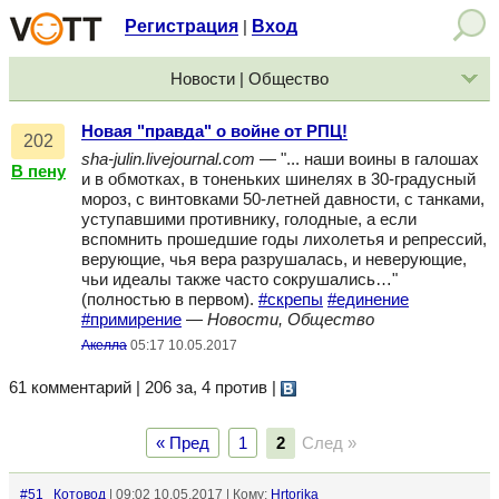
Регистрация
Вход
|
Новости | Общество
Новая "правда" о войне от РПЦ!
202
sha-julin.livejournal.com
— "... наши воины в галошах
В пену
и в обмотках, в тоненьких шинелях в 30-градусный
мороз, с винтовками 50-летней давности, с танками,
уступавшими противнику, голодные, а если
вспомнить прошедшие годы лихолетья и репрессий,
верующие, чья вера разрушалась, и неверующие,
чьи идеалы также часто сокрушались…"
(полностью в первом).
#скрепы
#единение
#примирение
—
Новости, Общество
Акелла
05:17 10.05.2017
61 комментарий | 206 за, 4 против
|
« Пред
1
2
След »
#51
Котовод
| 09:02 10.05.2017 | Кому:
Hrtorika