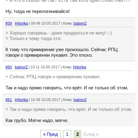
> А что я сказал не так? Есть там хоть одно слово лжи???
Ну, тогда не перелогинивайся!
#59
Hrtorika
| 09:48 10.05.2017 | Кому:
babonZ
> Хорошо говоришь - даже придраться не могу! ;-)
> Только к чему тогда это:
К тому что примирение уже произошло. Сейчас РПЦ
говоря о примирении лукавит. Это плохо.
#60
babonZ
| 10:11 10.05.2017 | Кому:
Hrtorika
> Сейчас РПЦ говоря о примирении лукавит.
Так и надо прямо говорить, что врёт. И не только об этом.
#61
Hrtorika
| 10:38 10.05.2017 | Кому:
babonZ
> Так и надо прямо говорить, что врёт. И не только об этом.
Как грубо. Мягче надо, мягче.
« Пред
1
2
След »