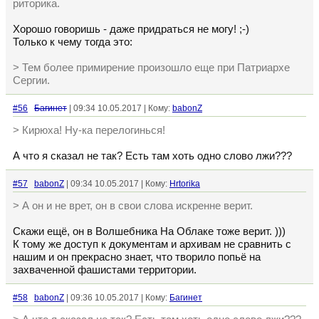
риторика.
Хорошо говоришь - даже придраться не могу! ;-)
Только к чему тогда это:
> Тем более примирение произошло еще при Патриархе
Сергии.
#56
Багинет
| 09:34 10.05.2017 | Кому:
babonZ
> Кирюха! Ну-ка перелогинься!
А что я сказал не так? Есть там хоть одно слово лжи???
#57
babonZ
| 09:34 10.05.2017 | Кому:
Hrtorika
> А он и не врет, он в свои слова искренне верит.
Скажи ещё, он в Волшебника На Облаке тоже верит. )))
К тому же доступ к документам и архивам не сравнить с
нашим и он прекрасно знает, что творило попьё на
захваченной фашистами территории.
#58
babonZ
| 09:36 10.05.2017 | Кому:
Багинет