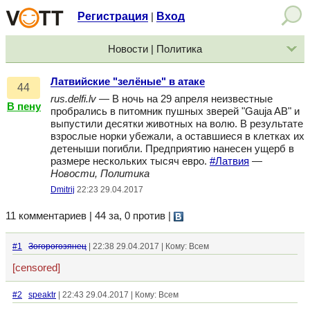
Регистрация
Вход
|
Новости | Политика
Латвийские "зелёные" в атаке
44
rus.delfi.lv
— В ночь на 29 апреля неизвестные
В пену
пробрались в питомник пушных зверей "Gauja AB" и
выпустили десятки животных на волю. В результате
взрослые норки убежали, а оставшиеся в клетках их
детеныши погибли. Предприятию нанесен ущерб в
размере нескольких тысяч евро.
#Латвия
—
Новости, Политика
Dmitrij
22:23 29.04.2017
11 комментариев | 44 за, 0 против
|
#1
Зогорогозянец
| 22:38 29.04.2017 | Кому: Всем
[censored]
#2
speaktr
| 22:43 29.04.2017 | Кому: Всем