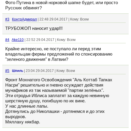
Фото Путина в новой норковой шапке будет, или просто
Русских обвинят?
#3
КонтрАдмирал
| 22:48 29.04.2017 | Кому: Всем
ТРУБОЖОП наносит удар!!!
#4
Ake110
| 22:52 29.04.2017 | Кому: Всем
Крайне интересно, не поступало ли перед этим
владельцам фермы предложений по спонсированию
"зеленого движения" в Латвии?
#5
Шпиль
| 23:04 29.04.2017 | Кому: Всем
Фронт Мохнатого Освобождения "Аль Коттаб Тапках
Насри" решительно и гневно осуждает действия
мунафиков из так называемой "партии зелёных".
Эти отродья Иблиса заплатят за каждую невинную
шерстяную душу, погибшую по их вине.
У нас длинные лапы.
Дотянулись до Николашки - дотянемся и до этих
выродков.
Мяллаху някбар.