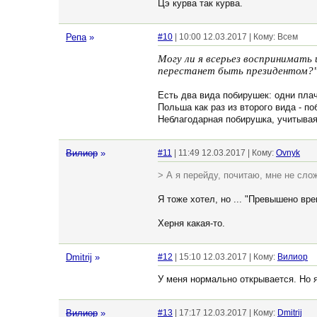
Цэ курва так курва.
Репа
»
#10
| 10:00 12.03.2017 | Кому: Всем
Могу ли я всерьез воспринимать
перестанет быть президентом?
Есть два вида побирушек: одни плач
Польша как раз из второго вида - по
Неблагодарная побирушка, учитывая,
Вилиор
»
#11
| 11:49 12.03.2017 | Кому:
Ovnyk
> А я перейду, почитаю, мне не сло
Я тоже хотел, но ... "Превышено врем
Херня какая-то.
Dmitrij
»
#12
| 15:10 12.03.2017 | Кому:
Вилиор
У меня нормально открывается. Но я
Вилиор
»
#13
| 17:17 12.03.2017 | Кому:
Dmitrij