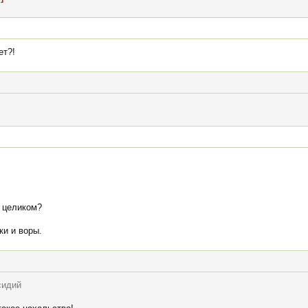
ет?!
 целиком?
и и воры.
сидий