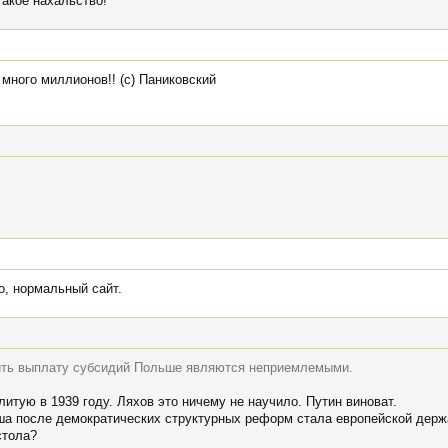
такое нахальство!
 много миллионов!! (с) Паниковский
о, нормальный сайт.
ить выплату субсидий Польше являются неприемлемыми.
тую в 1939 году. Ляхов это ничему не научило. Путин виноват.
ша после демократических структурных реформ стала европейской держ
стола?