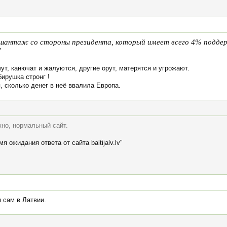
 шантаж со стороны президента, который имеет всего 4% подде
"
ут, канючат и жалуются, другие орут, матерятся и угрожают.
бирушка стронг !
 сколько денег в неё ввалила Европа.
жно, нормальный сайт.
я ожидания ответа от сайта baltijalv.lv"
 сам в Латвии.