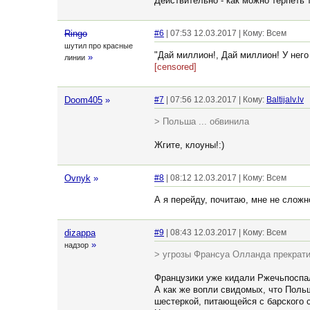
Действительно - как можно терпеть 
Ringo
#6
| 07:53 12.03.2017 | Кому: Всем
шутил про красные
"Дай миллион!, Дай миллион! У него
»
линии
[censored]
Doom405
»
#7
| 07:56 12.03.2017 | Кому:
Baltijalv.lv
> Польша ... обвинила
Жгите, клоуны!:)
Ovnyk
»
#8
| 08:12 12.03.2017 | Кому: Всем
А я перейду, почитаю, мне не сложн
dizappa
#9
| 08:43 12.03.2017 | Кому: Всем
»
надзор
> угрозы Франсуа Олланда прекрат
Французики уже кидали Ржечьпоспали
А как же вопли свидомых, что Поль
шестеркой, питающейся с барского 