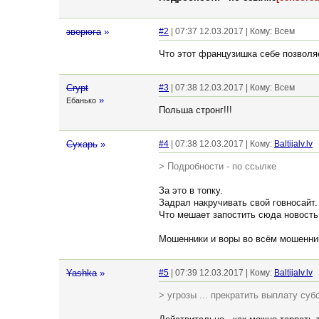
зверюга
»
#2
| 07:37 12.03.2017 | Кому: Всем
Что этот французишка себе позволя
Crypt
#3
| 07:38 12.03.2017 | Кому: Всем
»
Ебанько
Польша стронг!!!
Сухарь
»
#4
| 07:38 12.03.2017 | Кому:
Baltijalv.lv
> Подробности - по ссылке
За это в топку.
Задрал накручивать свой говносайт.
Что мешает запостить сюда новость
Мошенники и воры во всём мошенник
Yashka
»
#5
| 07:39 12.03.2017 | Кому:
Baltijalv.lv
> угрозы ... прекратить выплату суб