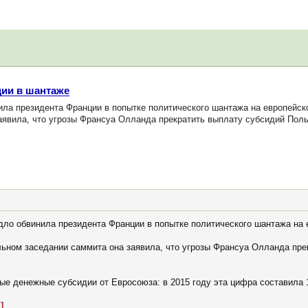
ии в шантаже
а президента Франции в попытке политического шантажа на европейск
аявила, что угрозы Франсуа Олланда прекратить выплату субсидий По
ло обвинила президента Франции в попытке политического шантажа на 
ьном заседании саммита она заявила, что угрозы Франсуа Олланда пр
е денежные субсидии от Евросоюза: в 2015 году эта цифра составила 1
]