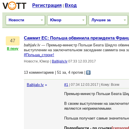
Регистрация
Вход
|
Новости
Юмор
Лучшее за
Саммит ЕС: Польша обвинила президента Франц
47
baltijalv.lv
— Премьер-министр Польши Беата Шидло обвинил
В пену
выступлении на заключительном заседании саммита она з
#Польша_стронг!
Новости, Юмор
|
Baltijalv.lv
07:33 12.03.2017
13 комментариев | 51 за, 4 против
|
Baltijalv.lv
»
#1
| 07:34 12.03.2017 | Кому: Всем
Премьер-министр Польши Беата Шид
В своем выступлении на заключител
являются неприемлемыми.
Польша получает самые значительны
Подробности - по ссылке
[censored