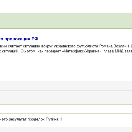
то провокация РФ
н считает ситуацию вокруг украинского футболиста Романа Зозули в И
 ситуаций. Об этом, как передает «Интерфакс-Украина», глава МИД заяв
 это результат проделок Путина!!!