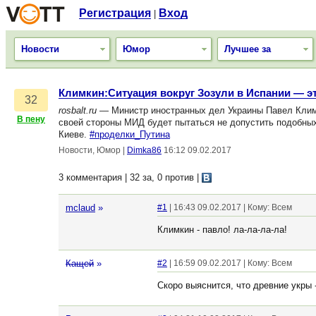
Регистрация
Вход
|
Новости
Юмор
Лучшее за
Климкин:Ситуация вокруг Зозули в Испании — э
32
rosbalt.ru
— Министр иностранных дел Украины Павел Климки
В пену
своей стороны МИД будет пытаться не допустить подобных
Киеве.
#проделки_Путина
Новости, Юмор
|
Dimka86
16:12 09.02.2017
3 комментария | 32 за, 0 против
|
mclaud
»
#1
| 16:43 09.02.2017 | Кому: Всем
Климкин - павло! ла-ла-ла-ла!
Кащей
»
#2
| 16:59 09.02.2017 | Кому: Всем
Скоро выяснится, что древние укры -