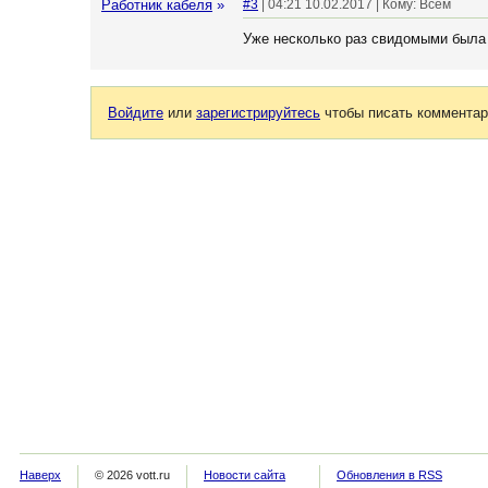
Работник кабеля
»
#3
| 04:21 10.02.2017 | Кому: Всем
Уже несколько раз свидомыми была 
Войдите
или
зарегистрируйтесь
чтобы писать комментар
Наверх
© 2026 vott.ru
Новости сайта
Обновления в RSS