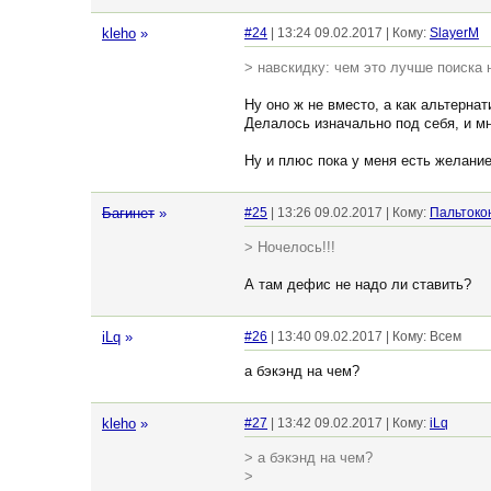
kleho
»
#24
| 13:24 09.02.2017 | Кому:
SlayerM
> навскидку: чем это лучше поиска 
Ну оно ж не вместо, а как альтернат
Делалось изначально под себя, и мн
Ну и плюс пока у меня есть желание
Багинет
»
#25
| 13:26 09.02.2017 | Кому:
Пальтоко
> Ночелось!!!
А там дефис не надо ли ставить?
iLq
»
#26
| 13:40 09.02.2017 | Кому: Всем
а бэкэнд на чем?
kleho
»
#27
| 13:42 09.02.2017 | Кому:
iLq
> а бэкэнд на чем?
>