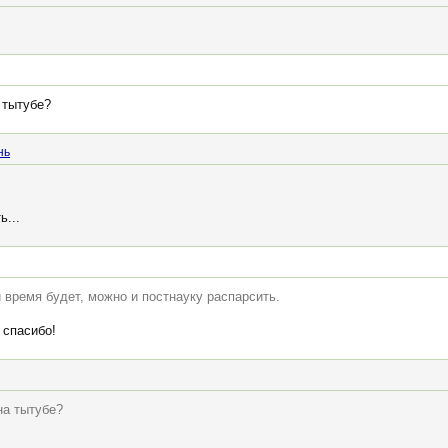
 тытубе?
нь
...
 время будет, можно и постнауку распарсить.
 спасибо!
на тытубе?