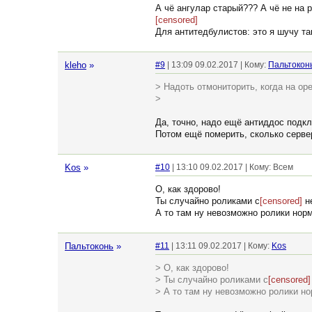
А чё ангулар старый??? А чё не на ре
[censored]
Для антитедбулистов: это я шучу та
kleho
»
#9
| 13:09 09.02.2017 | Кому:
Пальтокон
> Надоть отмониторить, когда на ope
>
Да, точно, надо ещё антиддос подк
Потом ещё померить, сколько сервер
Kos
»
#10
| 13:10 09.02.2017 | Кому: Всем
О, как здорово!
Ты случайно роликами с
[censored]
не
А то там ну невозможно ролики нор
Пальтоконь
»
#11
| 13:11 09.02.2017 | Кому:
Kos
> О, как здорово!
> Ты случайно роликами с
[censored]
> А то там ну невозможно ролики н