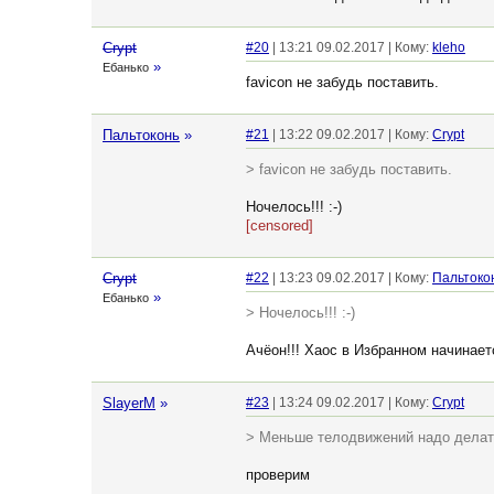
Crypt
#20
| 13:21 09.02.2017 | Кому:
kleho
»
Ебанько
favicon не забудь поставить.
Пальтоконь
»
#21
| 13:22 09.02.2017 | Кому:
Crypt
> favicon не забудь поставить.
Ночелось!!! :-)
[censored]
Crypt
#22
| 13:23 09.02.2017 | Кому:
Пальтоко
»
Ебанько
> Ночелось!!! :-)
Ачёон!!! Хаос в Избранном начинает
SlayerM
»
#23
| 13:24 09.02.2017 | Кому:
Crypt
> Меньше телодвижений надо делат
проверим