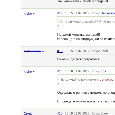
Так начинались reddit и craigslist...
kleho
»
#12
| 13:15 09.02.2017 | Кому:
Пальтоко
> А чё ангулар старый??? А чё не на 
>
На какой монетка выпала!!!
И вообще я бэкэндщик, ни за какие р
Rubberman
»
#13
| 13:15 09.02.2017 | Кому: Всем
Ничоси, да тыжпрограмист!
kleho
»
#14
| 13:18 09.02.2017 | Кому:
Kos
> Ты случайно роликами с
[censored]
>
Отдельные ролики смотрел, но специ
В принципе можно поизучать, если в
Crypt
#15
| 13:18 09.02.2017 | Кому: Всем