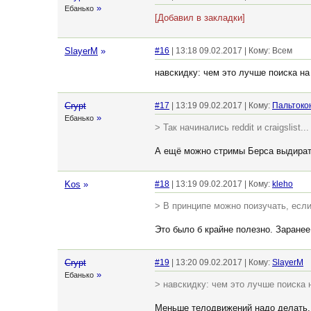
»
Ебанько
[Добавил в закладки]
SlayerM
»
#16
| 13:18 09.02.2017 | Кому: Всем
навскидку: чем это лучше поиска на
Crypt
#17
| 13:19 09.02.2017 | Кому:
Пальтоко
»
Ебанько
> Так начинались reddit и craigslist...
А ещё можно стримы Берса выдирать
Kos
»
#18
| 13:19 09.02.2017 | Кому:
kleho
> В принципе можно поизучать, если
Это было б крайне полезно. Заранее
Crypt
#19
| 13:20 09.02.2017 | Кому:
SlayerM
»
Ебанько
> навскидку: чем это лучше поиска 
Меньше телодвижений надо делать.