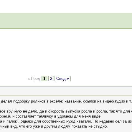
« Пред
1
2
След »
делал подборку роликов в экселе: название, ссылки на видео/аудио и т.
всё вручную не дело, да и скорость выпуска росла и росла, так что для
oper.ru и составляет табличку в удобном для меня виде.
а и палок", однако для собственных нужд хватало. Но недавно сел за из
чный вид, что его уже и другим людям показать не стыдно.