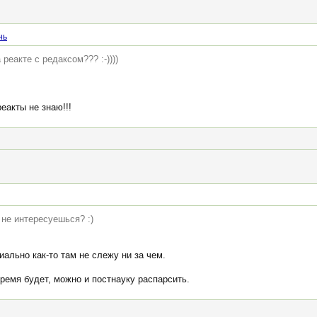
нь
реакте с редаксом??? :-))))
еакты не знаю!!!
не интересуешься? :)
ально как-то там не слежу ни за чем.
ремя будет, можно и постнауку распарсить.