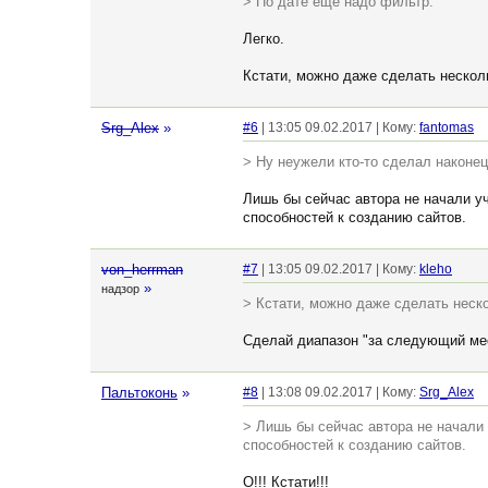
> По дате ещё надо фильтр.
Легко.
Кстати, можно даже сделать несколь
Srg_Alex
»
#6
| 13:05 09.02.2017 | Кому:
fantomas
> Ну неужели кто-то сделал наконец
Лишь бы сейчас автора не начали уч
способностей к созданию сайтов.
von_herrman
#7
| 13:05 09.02.2017 | Кому:
kleho
»
надзор
> Кстати, можно даже сделать неско
Сделай диапазон "за следующий мес
Пальтоконь
»
#8
| 13:08 09.02.2017 | Кому:
Srg_Alex
> Лишь бы сейчас автора не начали 
способностей к созданию сайтов.
О!!! Кстати!!!