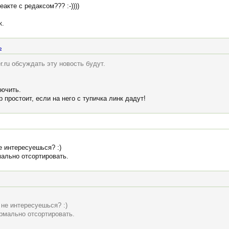
акте с редаксом??? :-))))
к.
ь
r.ru обсуждать эту новость будут.
лючить.
 простоит, если на него с тупичка линк дадут!
 интересуешься? :)
мально отсортировать.
не интересуешься? :)
ормально отсортировать.