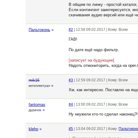
В общем по линку - простой каталог,
Если контингент заинтересуется, м
скачивания аудио версий или ещё че
Пальтоконь
»
#2
| 12:58 09.02.2017 | Кому: Всем
ГАВ!
По дате ещё надо фильтр.
[записует на будующее]
Надоть отмониторить, когда на oper.
mik16
#3
| 12:59 09.02.2017 | Кому: Всем
»
интеллектуал
Хм, как интересно. Поставлю на ящи
fantomas
#4
| 13:00 09.02.2017 | Кому: Всем
»
дурачок
Ну неужели кто-то сделал наконец?!
kleho
»
#5
| 13:04 09.02.2017 | Кому:
Пальтокон