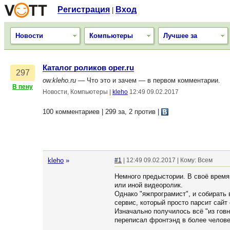
Регистрация
Вход
|
Новости
Компьютеры
Лучшее за
Каталог роликов oper.ru
297
ow.kleho.ru
— Что это и зачем — в первом комментарии.
В пену
Новости, Компьютеры
|
kleho
12:49 09.02.2017
100 комментариев | 299 за, 2 против
|
kleho
»
#1
| 12:49 09.02.2017 | Кому: Всем
Немного предыстории. В своё время 
или иной видеоролик.
Однако "яжпрограмист", и собирать 
сервис, который просто парсит сайт 
Изначально получилось всё "из говн
переписал фронтэнд в более челове