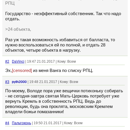
РПЦ
Государство - неэффективный собственник. Так что надо
отдать.
>24 объекта,
Раз уж такая возможность избавиться от балласта, то
нужно воспользоваться ей по полной, и отдать 28
объектов, четыре объекта в нагрузку.
#2
DaVinci
| 19:47 21.01.2017 | Кому: Всем
Эх,
[censored]
из меня Ванга по списку РПЦ.
#3
pyth2000
| 19:48 21.01.2017 | Кому: Всем
По-моему, Володе пора уже вещички потихоньку собирать
- не сегодня-завтра святая Мать-Церковь потребует уже
вернуть Кремль в собственность РПЦ. Ведь до
революции, будь она проклята, московским Кремлем
владели божьи помазанники!
#4
Пальтоконь
| 19:50 21.01.2017 | Кому: Всем