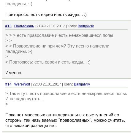
паладины. :-)
Повторюсь: есть евреи и есть жиды... :)
#13
Пальтоконь
| 21:49 21.01.2017 | Кому:
Baltijalv.lv
> > > есть православие и есть ненажравшиеся попы
> >
> > Православие ни при чём? Эту песню написали
паладины. :-)
>
> Повторюсь: есть евреи и есть жиды... :)
Именно.
#14
WereWolf
| 22:03 21.01.2017 | Кому:
Baltijalv.lv
> Так и тут: есть православие и есть ненажравшиеся попы.
И не надо путать...
>
Пока нет массовых антиклерикальных выступлений со
стороны так называемых "православных", можно считать,
что никакой разницы нет.