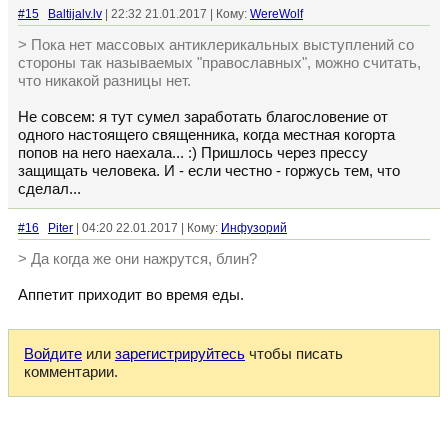
#15
Baltijalv.lv
| 22:32 21.01.2017 | Кому:
WereWolf
> Пока нет массовых антиклерикальных выступлений со
стороны так называемых "православных", можно считать,
что никакой разницы нет.
Не совсем: я тут сумел заработать благословение от
одного настоящего священника, когда местная когорта
попов на него наехала... :) Пришлось через прессу
защищать человека. И - если честно - горжусь тем, что
сделал...
#16
Piter
| 04:20 22.01.2017 | Кому:
Инфузорий
> Да когда же они нажрутся, блин?
Аппетит приходит во время еды.
Войдите
или
зарегистрируйтесь
чтобы писать
комментарии.