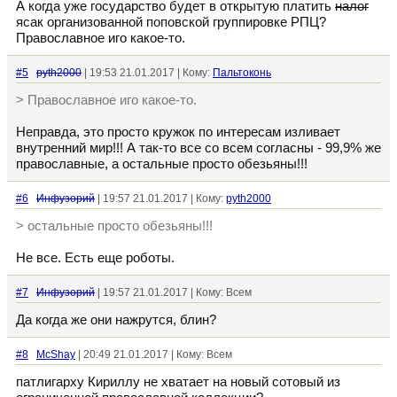
А когда уже государство будет в открытую платить
налог
ясак организованной поповской группировке РПЦ?
Православное иго какое-то.
#5
pyth2000
| 19:53 21.01.2017 | Кому:
Пальтоконь
> Православное иго какое-то.
Неправда, это просто кружок по интересам изливает
внутренний мир!!! А так-то все со всем согласны - 99,9% же
православные, а остальные просто обезьяны!!!
#6
Инфузорий
| 19:57 21.01.2017 | Кому:
pyth2000
> остальные просто обезьяны!!!
Не все. Есть еще роботы.
#7
Инфузорий
| 19:57 21.01.2017 | Кому: Всем
Да когда же они нажрутся, блин?
#8
McShay
| 20:49 21.01.2017 | Кому: Всем
патлигарху Кириллу не хватает на новый сотовый из