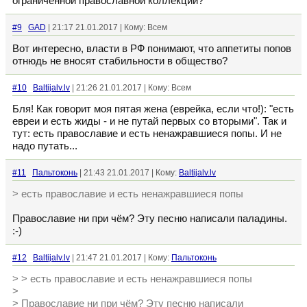
ограниченной православной коллекции?
#9
GAD
| 21:17 21.01.2017 | Кому: Всем
Вот интересно, власти в РФ понимают, что аппетиты попов
отнюдь не вносят стабильности в общество?
#10
Baltijalv.lv
| 21:26 21.01.2017 | Кому: Всем
Бля! Как говорит моя пятая жена (еврейка, если что!): "есть
евреи и есть жиды - и не путай первых со вторыми". Так и
тут: есть православие и есть ненажравшиеся попы. И не
надо путать...
#11
Пальтоконь
| 21:43 21.01.2017 | Кому:
Baltijalv.lv
> есть православие и есть ненажравшиеся попы
Православие ни при чём? Эту песню написали паладины.
:-)
#12
Baltijalv.lv
| 21:47 21.01.2017 | Кому:
Пальтоконь
> > есть православие и есть ненажравшиеся попы
>
> Православие ни при чём? Эту песню написали