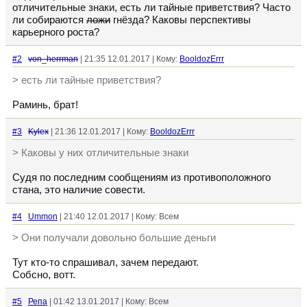
отличительные знаки, есть ли тайные приветствия? Часто
ли собираются
ложи
гнёзда? Каковы перспективы
карьерного роста?
#2
von_herrman
| 21:35 12.01.2017 | Кому:
BooldozErrr
> есть ли тайные приветствия?
Раминь, брат!
#3
Kylex
| 21:36 12.01.2017 | Кому:
BooldozErrr
> Каковы у них отличительные знаки
Судя по последним сообщениям из противоположного
стана, это наличие совести.
#4
Ummon
| 21:40 12.01.2017 | Кому: Всем
> Они получали довольно большие деньги
Тут кто-то спрашивал, зачем передают.
Собсно, вотт.
#5
Репа
| 01:42 13.01.2017 | Кому: Всем