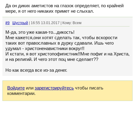
Да он диких аметистов на глазок определяет, по крайней
мере, я от него никаких примет не слыхал.
#9
Шустрый
| 16:55 13.01.2017 | Кому: Всем
М-да, это уже какая-то...дикость!
Мне кажется,они хотят сделать так, чтобы вскорости
таких вот православных в дурку сдавали. Ишь чего
удумал - христоненавистники вокруг!!
И кстати, я вот христопофигистник!!Мне пофиг и на Христа,
и на религий. И чего этот поц мне сделает??
Но как всегда все из-за денег.
Войдите
или
зарегистрируйтесь
чтобы писать
комментарии.