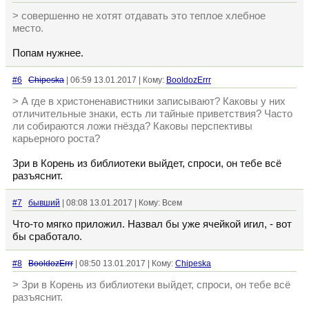
> совершенно не хотят отдавать это теплое хлебное
место.
Попам нужнее.
#6
Chipeska
| 06:59 13.01.2017 | Кому:
BooldozErrr
> А где в христоненавистники записывают? Каковы у них
отличительные знаки, есть ли тайные приветствия? Часто
ли собираются ложи гнёзда? Каковы перспективы
карьерного роста?
Зри в Корень из библиотеки выйдет, спроси, он тебе всё
разъяснит.
#7
бывший
| 08:08 13.01.2017 | Кому: Всем
Что-то мягко приложил. Назвал бы уже ячейкой игил, - вот
бы сработало.
#8
BooldozErrr
| 08:50 13.01.2017 | Кому:
Chipeska
> Зри в Корень из библиотеки выйдет, спроси, он тебе всё
разъяснит.