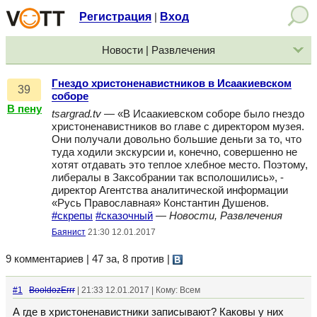
Регистрация
Вход
|
Новости | Развлечения
Гнездо христоненавистников в Исаакиевском
39
соборе
В пену
tsargrad.tv
— «В Исаакиевском соборе было гнездо
христоненавистников во главе с директором музея.
Они получали довольно большие деньги за то, что
туда ходили экскурсии и, конечно, совершенно не
хотят отдавать это теплое хлебное место. Поэтому,
либералы в Заксобрании так всполошились», -
директор Агентства аналитической информации
«Русь Православная» Константин Душенов.
#скрепы
#сказочный
—
Новости, Развлечения
Баянист
21:30 12.01.2017
9 комментариев | 47 за, 8 против
|
#1
BooldozErrr
| 21:33 12.01.2017 | Кому: Всем
А где в христоненавистники записывают? Каковы у них