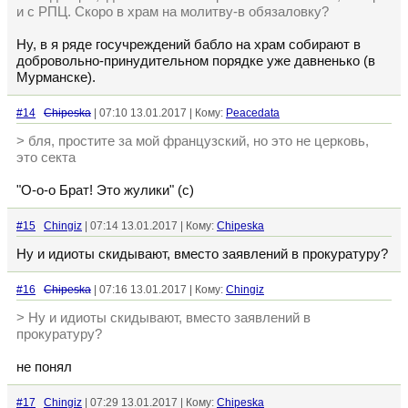
и с РПЦ. Скоро в храм на молитву-в обязаловку?
Ну, в я ряде госучреждений бабло на храм собирают в
добровольно-принудительном порядке уже давненько (в
Мурманске).
#14
Chipeska
| 07:10 13.01.2017 | Кому:
Peacedata
> бля, простите за мой французский, но это не церковь,
это секта
"О-о-о Брат! Это жулики" (с)
#15
Chingiz
| 07:14 13.01.2017 | Кому:
Chipeska
Ну и идиоты скидывают, вместо заявлений в прокуратуру?
#16
Chipeska
| 07:16 13.01.2017 | Кому:
Chingiz
> Ну и идиоты скидывают, вместо заявлений в
прокуратуру?
не понял
#17
Chingiz
| 07:29 13.01.2017 | Кому:
Chipeska