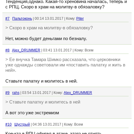
Тенденция,однако. Какая-то хреновина началась, теперь и
с РПЦ. Скоро в храм на молитву-в обязаловку?
#7
Пальтоконь
| 00:14 13.01.2017 | Кому:
Piter
> Скоро в храм на молитву-в обязаловку?
Нет, можно будет деньгами по безналу.
#8
Alex_DRUMMER
| 03:41 13.01.2017 | Кому: Всем
> Ее внучка Тамара Шимко рассказала, что церковники
уже однажды советовали им «поставить палатку и жить в
ней».
Ставьте палатку и молитесь в ней.
#9
rahs
| 03:54 13.01.2017 | Кому:
Alex_DRUMMER
> Ставьте палатку и молитесь в ней
А вот это уже экстремизм
#10
Шустрый
| 04:36 13.01.2017 | Кому: Всем
Кое-кто в РПЦ офигел в атаке, этого не отнять.