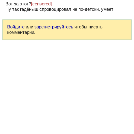
Вот за этот?
[censored]
Ну так гадёныш спровоцировал не по-детски, умеет!
Войдите
или
зарегистрируйтесь
чтобы писать
комментарии.