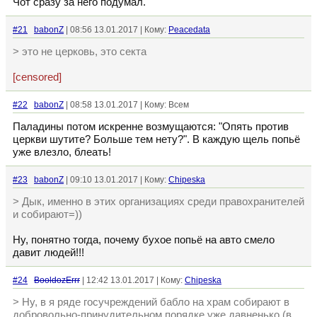
Чот сразу за него подумал.
#21
babonZ
| 08:56 13.01.2017 | Кому:
Peacedata
> это не церковь, это секта
[censored]
#22
babonZ
| 08:58 13.01.2017 | Кому: Всем
Паладины потом искренне возмущаются: "Опять против
церкви шутите? Больше тем нету?". В каждую щель попьё
уже влезло, блеать!
#23
babonZ
| 09:10 13.01.2017 | Кому:
Chipeska
> Дык, именно в этих организациях среди правохранителей
и собирают=))
Ну, понятно тогда, почему бухое попьё на авто смело
давит людей!!!
#24
BooldozErrr
| 12:42 13.01.2017 | Кому:
Chipeska
> Ну, в я ряде госучреждений бабло на храм собирают в
добровольно-принудительном порядке уже давненько (в