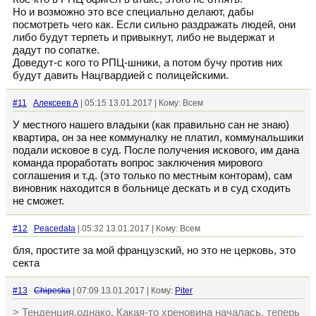
Но и возможно это все специально делают, дабы
посмотреть чего как. Если сильно раздражать людей, они
либо будут терпеть и привыкнут, либо не выдержат и
дадут по сопатке.
Доведут-с кого то РПЦ-шники, а потом бучу против них
будут давить Нацгвардией с полицейскими.
#11
Алексеев А
| 05:15 13.01.2017 | Кому: Всем
У местного нашего владыки (как правильно сан не знаю)
квартира, он за нее коммуналку не платил, коммунальшики
подали исковое в суд. После получения искового, им дана
команда проработать вопрос заключения мирового
соглашения и т.д. (это только по местным конторам), сам
виновник находится в больнице дескать и в суд сходить
не сможет.
#12
Peacedata
| 05:32 13.01.2017 | Кому: Всем
бля, простите за мой французский, но это не церковь, это
секта
#13
Chipeska
| 07:09 13.01.2017 | Кому:
Piter
> Тенденция,однако. Какая-то хреновина началась, теперь