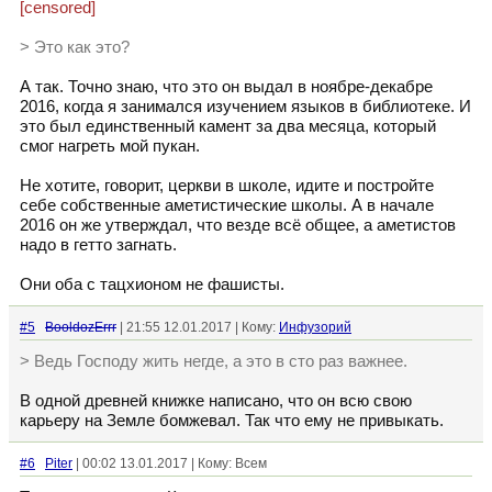
[censored]
> Это как это?
А так. Точно знаю, что это он выдал в ноябре-декабре
2016, когда я занимался изучением языков в библиотеке. И
это был единственный камент за два месяца, который
смог нагреть мой пукан.
Не хотите, говорит, церкви в школе, идите и постройте
себе собственные аметистические школы. А в начале
2016 он же утверждал, что везде всё общее, а аметистов
надо в гетто загнать.
Они оба с тацхионом не фашисты.
#5
BooldozErrr
| 21:55 12.01.2017 | Кому:
Инфузорий
> Ведь Господу жить негде, а это в сто раз важнее.
В одной древней книжке написано, что он всю свою
карьеру на Земле бомжевал. Так что ему не привыкать.
#6
Piter
| 00:02 13.01.2017 | Кому: Всем