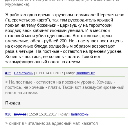
Мурманске).
Я работал одно время в грузовом терминале Шереметьево
("шереметьево-карго"), так там руководитель крышей
поехал на тему боженьки - церквушку на территории
воздвиг, весь кабинет иконами увешал. И в местной
столовой меня убил один нюанс. Вот столовая, цены
вменяемые, обед - рублей 200. Но - наступает пост и цены
на скоромные блюда волшебным образом возрастают
раза в четыре. На постные - остаются на прежнем уровне.
Хочешь - постись, не хочешь - плати. Такой вот
закамуфлированный налог на атеизм.
#25
Пальтоконь
| 10:11 14.01.2017 | Кому:
BooldozErrr
> На постные - остаются на прежнем уровне. Хочешь -
постись, не хочешь - плати. Такой вот закамуфлированный
налог на атеизм.
Пиздец.
#26
Вилиор
| 15:59 15.01.2017 | Кому:
Пальтоконь
> сидит в читальне; за адресный мат, кажется