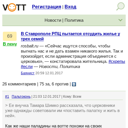
Регистрация
Вход
|
Новости | Политика
В Ставрополе РПЦ пытается отсудить жилье у
69
трех семей
В пену
rosbalt.ru
— «Сейчас ищутся способы, чтобы
выгнать нас и не дать взамен никакого жилья. Так и
произойдет, если администрация объединится с
церковью», — констатировала жительница.
#скрепы
#если
—
Новости, Политика
Баянист
20:59 12.01.2017
26 комментариев | 75 за, 6 против
|
#1
Пальтоконь
| 21:03 12.01.2017 | Кому: Всем
> Ее внучка Тамара Шимко рассказала, что церковники
уже однажды советовали им «поставить палатку и жить в
ней».
Как же наши паладины на вотте похожи на своих