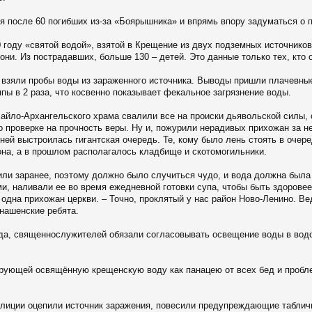
тя после 60 погибших из-за «Боярышника» и впрямь впору задуматься о 
0 году «святой водой», взятой в Крещение из двух подземных источнико
тони. Из пострадавших, больше 130 – детей. Это данные только тех, кт
 взяли пробы воды из зараженного источника. Выводы пришли плачевны
пы в 2 раза, что косвенно показывает фекальное загрязнение воды.
айло-Архангельского храма свалили все на происки дьявольской силы,
о проверке на прочность веры. Ну и, пожурили нерадивых прихожан за н
 ней выстроилась гигантская очередь. Те, кому было лень стоять в очер
на, а в прошлом располагалось кладбище и скотомогильники.
тили заранее, поэтому должно было случиться чудо, и вода должна была
и, наливали ее во время ежедневной готовки супа, чтобы быть здоровее.
 одна прихожан церкви. – Точно, проклятый у нас район Ново-Ленино. В
 нашенские ребята.
ода, священнослужителей обязали согласовывать освещение воды в вод
нирующей освящённую крещенскую воду как панацею от всех бед и проб
лиции оцепили источник заражения, повесили предупреждающие табличк