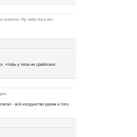
п освятил. Ну либо бога нет.
ал, чтобы у попа не сработало
рно.
ясал - всё колдунство разом и того..