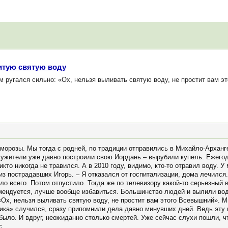
итую святую воду
м ругался сильно: «Ох, нельзя выливать святую воду, не простит вам 
морозы. Мы тогда с родней, по традиции отправились в Михайло-Арханге
ужители уже давно построили свою Иордань – вырубили купель. Ежегод
кто никогда не травился. А в 2010 году, видимо, кто-то отравил воду. У
 из пострадавших Игорь. – Я отказался от госпитализации, дома лечился
ло всего. Потом отпустило. Тогда же по телевизору какой-то серьезный 
омендуется, лучше вообще избавиться. Большинство людей и вылили води
«Ох, нельзя выливать святую воду, не простит вам этого Всевышний». М
ика» случился, сразу припомнили дела давно минувших дней. Ведь эту н
е было. И вдруг, неожиданно столько смертей. Уже сейчас слухи пошли, ч
с.