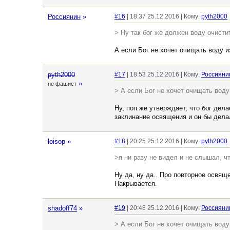
Россиянин
»
#16
| 18:37 25.12.2016 | Кому:
pyth2000
> Ну так бог же должен воду очисти
А если Бог не хочет очищать воду и
pyth2000
#17
| 18:53 25.12.2016 | Кому:
Россияни
»
не фашист
> А если Бог не хочет очищать воду
Ну, поп же утверждает, что бог дела
заклинание освящения и он бы делал
loisop
»
#18
| 20:25 25.12.2016 | Кому:
pyth2000
>я ни разу не видел и не слышал, ч
Ну да, ну да.. Про повторное освящ
Накрывается.
shadoff74
»
#19
| 20:48 25.12.2016 | Кому:
Россияни
> А если Бог не хочет очищать воду