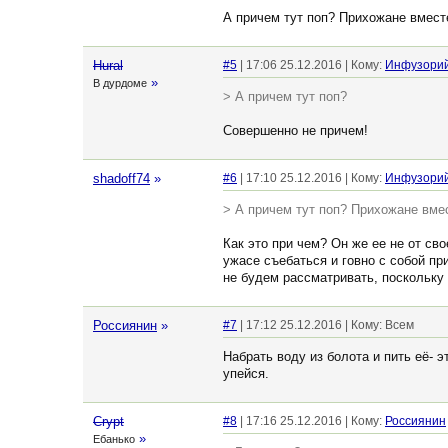
А причем тут поп? Прихожане вместе
Hural
#5
| 17:06 25.12.2016 | Кому:
Инфузори
»
В дурдоме
> А причем тут поп?
Совершенно не причем!
shadoff74
»
#6
| 17:10 25.12.2016 | Кому:
Инфузори
> А причем тут поп? Прихожане вмес
Как это при чем? Он же ее не от св
ужасе съебаться и говно с собой пр
не будем рассматривать, поскольку
Россиянин
»
#7
| 17:12 25.12.2016 | Кому: Всем
Набрать воду из болота и пить её- э
упейся.
Crypt
#8
| 17:16 25.12.2016 | Кому:
Россиянин
»
Ебанько