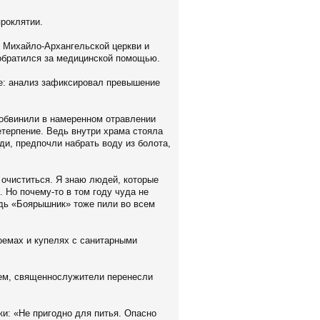
проклятии.
в Михайло-Архангельской церкви и
о обратился за медицинской помощью.
е: анализ зафиксировал превышение
 обвинили в намеренном отравлении
етерпение. Ведь внутри храма стояла
еди, предпочли набрать воду из болота,
 очиститься. Я знаю людей, которые
 Но почему-то в том году чуда не
едь «Боярышник» тоже пили во всем
оемах и купелях с санитарными
лем, священнослужители перенесли
и: «Не пригодно для питья. Опасно