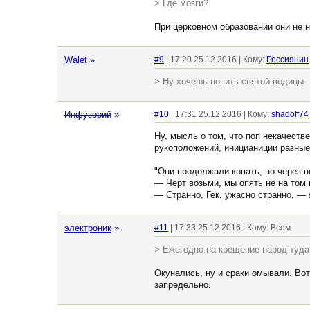
> Где мозги?
При церковном образовании они не 
Walet
»
#9
| 17:20 25.12.2016 | Кому:
Россиянин
> Ну хочешь попить святой водицы- 
Инфузорий
»
#10
| 17:31 25.12.2016 | Кому:
shadoff74
Ну, мысль о том, что поп некачеств
рукоположений, иницианиции разные 
"Они продолжали копать, но через н
— Черт возьми, мы опять не на том 
— Странно, Гек, ужасно странно, —
элeктрoник
»
#11
| 17:33 25.12.2016 | Кому: Всем
> Ежегодно на крещение народ туда
Окунались, ну и сраки омывали. Вот 
запредельно.