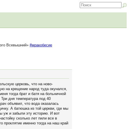
этого Всевышний»
#мракобесие
льскую церковь, что на ново-
но на крещение народ туда окунался,
 меня тогда брат и батя на больничной
. Три дня температура под 40
врач объявил, что вода оказалась
чку. А батюшка из той церкви, где мы
ы уж и забыли эту историю. И вот
астойку сколько лет пили все в
то проклятие именно тогда на наш край