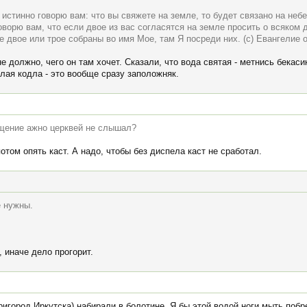
истинно говорю вам: что вы свяжете на земле, то будет связано на небе;
оворю вам, что если двое из вас согласятся на земле просить о всяком д
де двое или трое собраны во имя Мое, там Я посреди них. (с) Евангелие 
не должно, чего он там хочет. Сказали, что вода святая - метнись бекас
елая кодла - это вообще сразу заположняк.
вящение ажно церквей не слышал?
потом опять каст. А надо, чтобы без диспела каст не сработал.
е нужны.
 иначе дело прогорит.
игород Иркутска) набирали в болотине. Я бы этой водой ноги мыть побрез