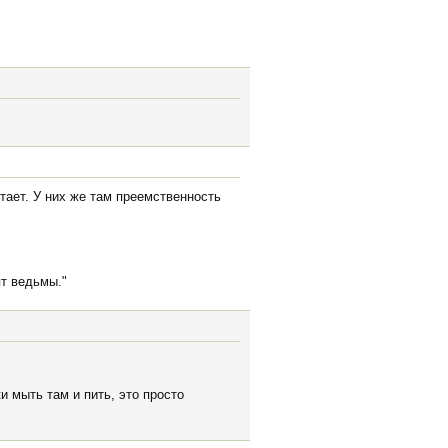
отает. У них же там преемственность
ят ведьмы."
и мыть там и пить, это просто