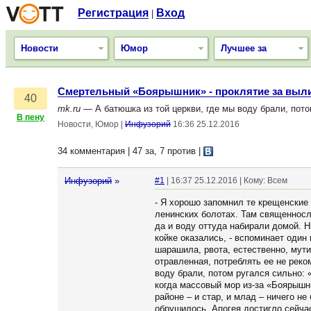
Регистрация
Вход
|
Новости
Юмор
Лучшее за
Смертельный «Боярышник» - проклятие за выл
40
mk.ru
— А батюшка из той церкви, где мы воду брали, пото
В пену
Новости, Юмор
|
Инфузорий
16:36 25.12.2016
34 комментария | 47 за, 7 против
|
Инфузорий
»
#1
| 16:37 25.12.2016 | Кому: Всем
- Я хорошо запомнил те крещенские 
ленинских болотах. Там священносл
да и воду оттуда набирали домой. Ни
койке оказались, - вспоминает один
шарашила, рвота, естественно, мути
отравленная, потреблять ее не рек
воду брали, потом ругался сильно: 
когда массовый мор из-за «Боярышн
районе – и стар, и млад – ничего н
обрушилось. Апогея достигло сейча