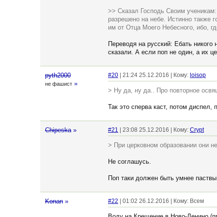
>> Сказал Господь Своим ученикам: 
разрешено на небе. Истинно также г
им от Отца Моего Небесного, ибо, г
Переводя на русский: Ебать никого 
сказали. А если поп не один, а их ц
pyth2000
#20
| 21:24 25.12.2016 | Кому:
loisop
»
не фашист
> Ну да, ну да.. Про повторное ос
Так это сперва каст, потом диспел, 
Chipeska
»
#21
| 23:08 25.12.2016 | Кому:
Crypt
> При церковном образовании они н
Не соглашусь.
Поп таки должен быть умнее паствы,
Konan
»
#22
| 01:02 26.12.2016 | Кому: Всем
Воду на Крещение в Ново-Ленино (пр