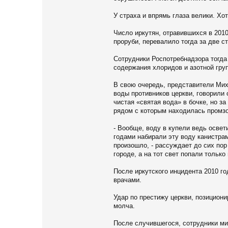
У страха и впрямь глаза велики. Хо
Число иркутян, отравившихся в 201
проруби, перевалило тогда за две с
Сотрудники Роспотребнадзора тогда
содержания хлоридов и азотной груп
В свою очередь, представители Мих
воды противников церкви, говорили 
чистая «святая вода» в бочке, но за
рядом с которым находилась промзо
- Вообще, воду в купели ведь осве
годами набирали эту воду канистрам
произошло, - рассуждает до сих пор
городе, а на тот свет попали только
После иркутского инцидента 2010 г
врачами.
Удар по престижу церкви, позицио
молча.
После случившегося, сотрудники ми