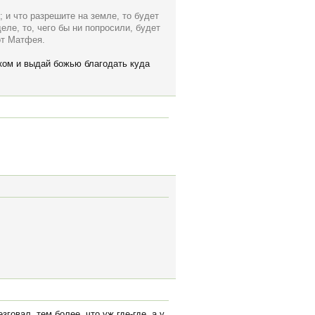
 и что разрешите на земле, то будет
еле, то, чего бы ни попросили, будет
от Матфея.
иком и выдай божью благодать куда
говал, тем более, что уж где-где, а у