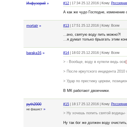
Инфузорий
»
#12
| 17:34 25.12.2016 | Кому:
Россияни
А как же чудо Господне, изменение 
mortatr
»
#13
| 17:51 25.12.2016 | Кому: Всем
...ачо, святую воду пить можно?!
…я думал только брызгать этим кон
baraka16
»
#14
| 18:02 25.12.2016 | Кому: Всем
> - Вообще, воду в купели ведь осв
[
> После иркутского инцидента 2010
> Удар по престижу церкви, позици
В МК работают двоечники.
pyth2000
#15
| 18:17 25.12.2016 | Кому:
Россияни
»
не фашист
> Ну хочешь попить святой водицы- 
Ну так бог же должен воду очистить