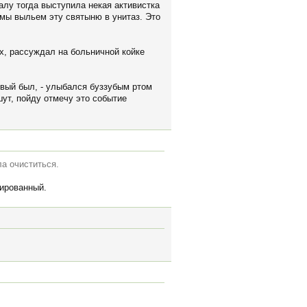
лу тогда выступила некая активистка
 мы выльем эту святыню в унитаз. Это
их, рассуждал на больничной койке
шевый был, - улыбался буззубым ртом
шут, пойду отмечу это событие
ла очиститься.
кированный.