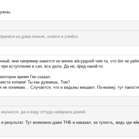
нужны.
принеси из дома коньяк, освяти и упейся.
енный, мне например кажется не менее абсурдной чем та, что бог не раб
при вступлении в сан, все дела. Да не, бред какой-то.
екоторое время Гек сказал:
месте копаем! Ты как думаешь, Том?
 я не понимаю… Случается, что и ведьмы мешают. По-моему, тут пакост
 окунался, да и воду оттуда набирали домой.
и результат. Тут возможно даже ТНБ и наказал, за тупость, ведь где яйк