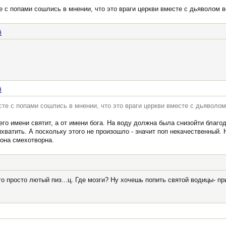
 с попами сошлись в мнении, что это враги церкви вместе с дьяволом в
й
й
те с попами сошлись в мнении, что это враги церкви вместе с дьяволом
оего имени святит, а от имени бога. На воду должна была снизойти благ
ихватить. А поскольку этого не произошло - значит поп некачественный. 
 она смехотворна.
то просто лютый пиз...ц. Где мозги? Ну хочешь попить святой водицы- пр