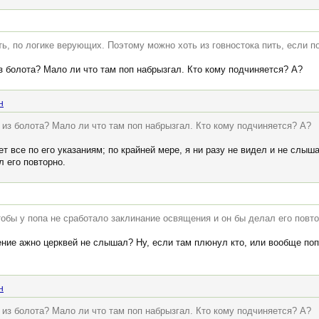
ть, по логике верующих. Поэтому можно хоть из говностока пить, если по
з болота? Мало ли что там поп набрызгал. Кто кому подчиняется? А?
н
 из болота? Мало ли что там поп набрызгал. Кто кому подчиняется? А?
ет все по его указаниям; по крайней мере, я ни разу не видел и не слыш
 его повторно.
тобы у попа не сработало заклинание освящения и он бы делал его повто
ение ажно церквей не слышал? Ну, если там плюнул кто, или вообще попл
н
 из болота? Мало ли что там поп набрызгал. Кто кому подчиняется? А?