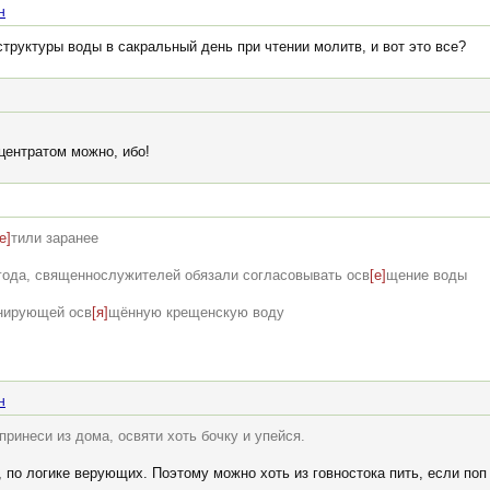
н
структуры воды в сакральный день при чтении молитв, и вот это все?
центратом можно, ибо!
е]
тили заранее
 года, священнослужителей обязали согласовывать осв
[е]
щение воды
онирующей осв
[я]
щённую крещенскую воду
н
принеси из дома, освяти хоть бочку и упейся.
, по логике верующих. Поэтому можно хоть из говностока пить, если поп 