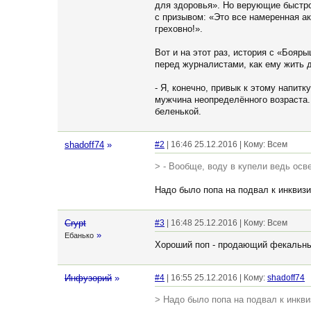
для здоровья». Но верующие быстро
с призывом: «Это все намеренная а
греховно!».
Вот и на этот раз, история с «Бояр
перед журналистами, как ему жить 
- Я, конечно, привык к этому напит
мужчина неопределённого возраста. 
беленькой.
shadoff74
»
#2
| 16:46 25.12.2016 | Кому: Всем
> - Вообще, воду в купели ведь осв
Надо было попа на подвал к инквиз
Crypt
#3
| 16:48 25.12.2016 | Кому: Всем
»
Ебанько
Хороший поп - продающий фекальны
Инфузорий
»
#4
| 16:55 25.12.2016 | Кому:
shadoff74
> Надо было попа на подвал к инкв