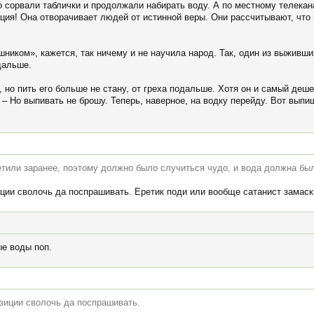
 сорвали таблички и продолжали набирать воду. А по местному телекана
кция! Она отворачивает людей от истинной веры. Они рассчитывают, что
ышником», кажется, так ничему и не научила народ. Так, один из выживш
дальше.
ку, но пить его больше не стану, от греха подальше. Хотя он и самый де
– Но выпивать не брошу. Теперь, наверное, на водку перейду. Вот выпи
етили заранее, поэтому должно было случиться чудо, и вода должна бы
иции сволочь да поспрашивать. Еретик поди или вообще сатанист замас
е воды поп.
изиции сволочь да поспрашивать.