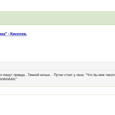
на" - Киселев.
го пишут правда...Темной ночью... Путин стоит у окна: "Что бы мне таког
HAHAHAAH."