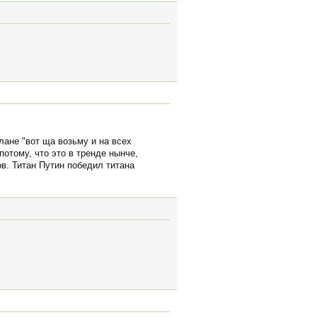
лане "вот ща возьму и на всех
отому, что это в тренде нынче,
ов. Титан Путин победил титана