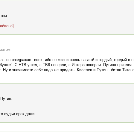
отом.
шаблона]
иотом.
а - он раздражает всех, ибо по жизни очень наглый и гордый, гордый в п
бушке". С НТВ ушел, с ТВ6 поперли, с Интера поперли. Путина приплел п
. Ну и значимости себе надо же придать. Киселев и Путин - битва Титан
 Путин.
то судьи срок дали.