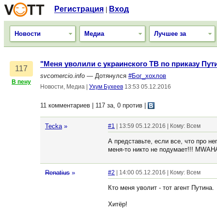
Регистрация
Вход
|
Новости
Медиа
Лучшее за
"Меня уволили с украинского ТВ по приказу Пути
117
svcomercio.info
— Дотянулся
#Бог_хохлов
В пену
Новости, Медиа
|
Ухум Бухеев
13:53 05.12.2016
11 комментариев | 117 за, 0 против
|
Tecka
»
#1
| 13:59 05.12.2016 | Кому: Всем
А представьте, если все, что про не
меня-то никто не подумает!!! MWA
Renatius
»
#2
| 14:00 05.12.2016 | Кому: Всем
Кто меня уволит - тот агент Путина.
Хитёр!