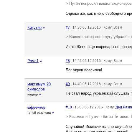
> Путин попросил ваших акционеров
Однако же, как много свободного вр
Кикутиё
»
#7
| 14:30 05.12.2016 | Кому: Всем
> Вашего покорного слугу убрали с
И это Женя еще шаровары не прове
Рома1
»
#8
| 14:45 05.12.2016 | Кому: Всем
Бог укров всесилен!
максимум 20
#9
| 14:49 05.12.2016 | Кому: Всем
символов
Не стал народ украинский слушать 
»
надзор
Ефрейтор
#10
| 15:03 05.12.2016 | Кому:
Дед Рази
»
тупой резуноид
> Киселев и Путин - битва Титанов.
Случайно! Исключительно случайно
А еще он использовал мельдоний!