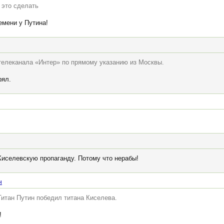
 это сделать
емени у Путина!
 телеканала «Интер» по прямому указанию из Москвы.
рял.
Киселевскую пропаганду. Потому что нерабы!
н
 Титан Путин победил титана Киселева.
!