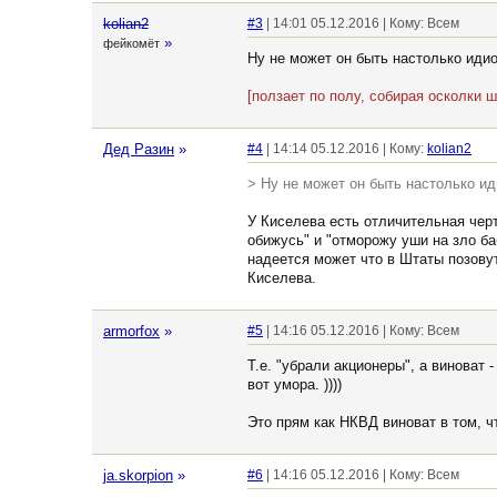
kolian2
#3
| 14:01 05.12.2016 | Кому: Всем
»
фейкомёт
Ну не может он быть настолько иди
[ползает по полу, собирая осколки 
Дед Разин
»
#4
| 14:14 05.12.2016 | Кому:
kolian2
> Ну не может он быть настолько ид
У Киселева есть отличительная черт
обижусь" и "отморожу уши на зло ба
надеется может что в Штаты позовут
Киселева.
armorfox
»
#5
| 14:16 05.12.2016 | Кому: Всем
Т.е. "убрали акционеры", а виноват -
вот умора. ))))
Это прям как НКВД виноват в том, ч
ja.skorpion
»
#6
| 14:16 05.12.2016 | Кому: Всем