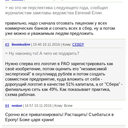
> но это не перспектива следующего года, сообщил
журналистам замглавы ведомства Евгений Елин
правильно, надо сначала отозвать лицензии у всех
коммерческих банков и согнать всех в сбер, ну а потом
уже можно и уважаемым людям предложить
#3
BooldozErrr
| 15:40 10.11.2016 | Кому:
CEBEP
> Ну наконец-то! А чего не подарить?
Нужно сперва его логотип в РАО зарегистрировать как
своё изобретение, потом оценить его "независимой
экспертизой" в охуллиард рублёв и потом создать
совместное предприятие, куда вложить от себя -
дорогущий логотип в качестве 51% капитала, а от "Сбера" -
филиальную сеть как 49%. Как показывает практика,
схема рабочая.
#4
rustavi
| 16:57 10.11.2016 | Кому: Всем
Срочно все приватизировать! Растащить! Съебаться в
Еропу! Боже царя храни!