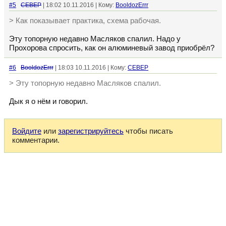
#5
CEBEP
| 18:02 10.11.2016 | Кому:
BooldozErrr
> Как показывает практика, схема рабочая.
Эту топорную недавно Масляков спалил. Надо у
Прохорова спросить, как он алюминевый завод приобрёл?
#6
BooldozErrr
| 18:03 10.11.2016 | Кому:
CEBEP
> Эту топорную недавно Масляков спалил.
Дык я о нём и говорил.
Войдите
или
зарегистрируйтесь
чтобы писать
комментарии.