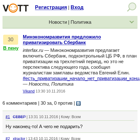
Регистрация
Вход
|
Новости | Политика
Минэкономразвития предложило
30
приватизировать Сбербанк
В пену
interfax.ru
— Минэкономразвития предлагает
включить Сбербанк, подконтрольный ЦБ РФ, в план
приватизации на трехлетний период, но это не
перспектива следующего года, сообщил
журналистам замглавы ведомства Евгений Елин.
#есть_приватизации_начало_нет_приватизации_конц
—
Новости, Политика
Vikand
13:30 10.11.2016
6 комментариев | 30 за, 0 против
|
#1
CEBEP
| 13:31 10.11.2016 | Кому: Всем
Ну наконец-то! А чего не подарить?
#2
xtractor
| 13:43 10.11.2016 | Кому: Всем