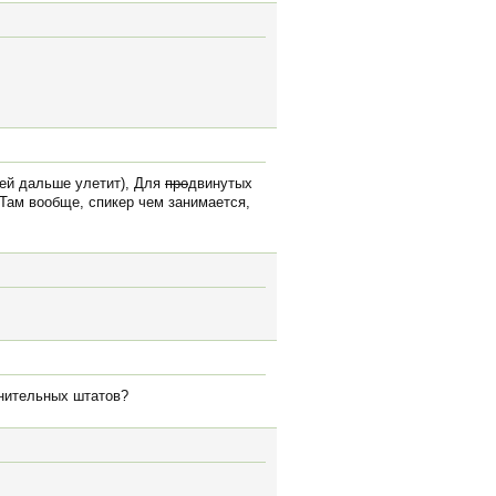
чей дальше улетит), Для
про
двинутых
 Там вообще, спикер чем занимается,
инительных штатов?