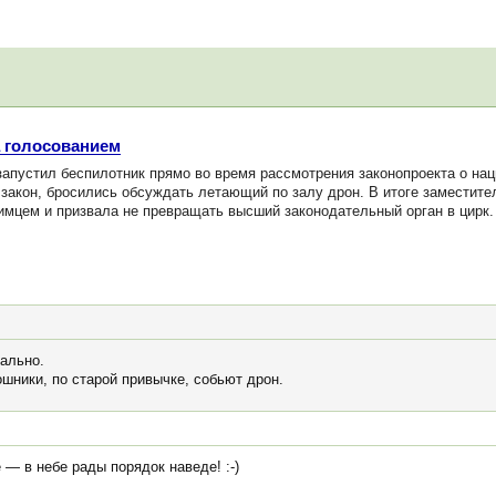
а голосованием
апустил беспилотник прямо во время рассмотрения законопроекта о на
ь закон, бросились обсуждать летающий по залу дрон. В итоге замести
имцем и призвала не превращать высший законодательный орган в цирк
еально.
шники, по старой привычке, собьют дрон.
— в небе рады порядок наведе! :-)