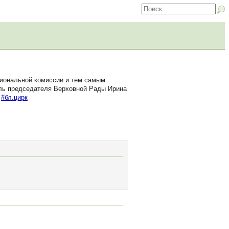
циональной комиссии и тем самым
тель председателя Верховной Рады Ирина
.
#бл.цирк