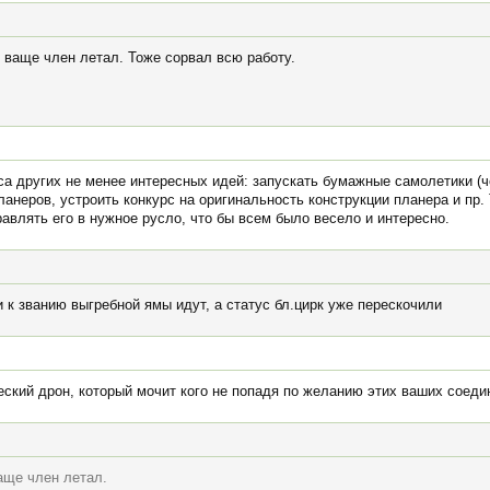
е ваще член летал. Тоже сорвал всю работу.
са других не менее интересных идей: запускать бумажные самолетики (
ланеров, устроить конкурс на оригинальность конструкции планера и пр.
авлять его в нужное русло, что бы всем было весело и интересно.
и к званию выгребной ямы идут, а статус бл.цирк уже перескочили
еский дрон, который мочит кого не попадя по желанию этих ваших соед
ваще член летал.