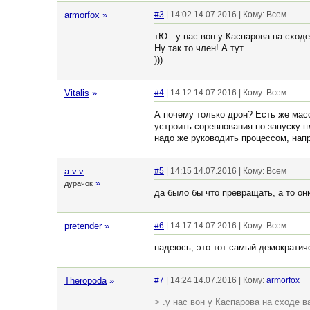
armorfox
»
#3
| 14:02 14.07.2016 | Кому: Всем
тЮ...у нас вон у Каспарова на сход
Ну так то член! А тут...
)))
Vitalis
»
#4
| 14:12 14.07.2016 | Кому: Всем
А почему только дрон? Есть же мас
устроить соревнования по запуску п
надо же руководить процессом, напр
a.v.v
#5
| 14:15 14.07.2016 | Кому: Всем
»
дурачок
да было бы что превращать, а то он
pretender
»
#6
| 14:17 14.07.2016 | Кому: Всем
надеюсь, это тот самый демократич
Theropoda
»
#7
| 14:24 14.07.2016 | Кому:
armorfox
> .у нас вон у Каспарова на сходе 