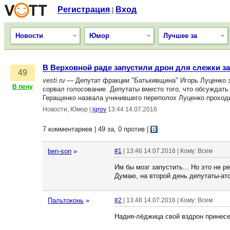
Регистрация
Вход
|
Новости
Юмор
Лучшее за
В Верховной раде запустили дрон для слежки з
49
vesti.ru
— Депутат фракции "Батькивщина" Игорь Луценко з
В пену
сорвал голосование. Депутаты вместо того, что обсуждат
Геращенко назвала учинившего переполох Луценко проход
Новости, Юмор
|
igrov
13:44 14.07.2016
7 комментариев | 49 за, 0 против
|
ben-son
»
#1
| 13:46 14.07.2016 | Кому: Всем
Им бы мозг запустить... Но это не р
Думаю, на второй день депутаты-ато
Пальтоконь
»
#2
| 13:48 14.07.2016 | Кому: Всем
Надия-лёджица свой вздрон принесе 