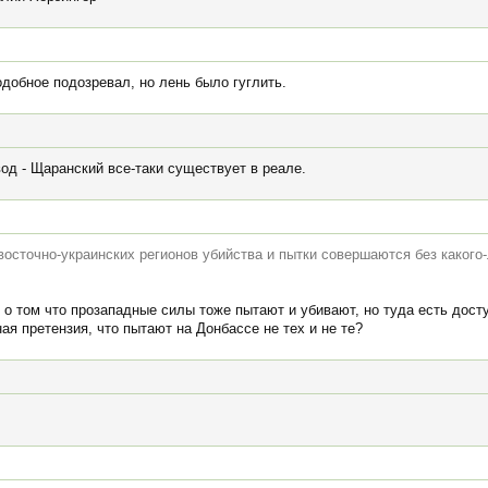
подобное подозревал, но лень было гуглить.
од - Щаранский все-таки существует в реале.
восточно-украинских регионов убийства и пытки совершаются без какого
 о том что прозападные силы тоже пытают и убивают, но туда есть дос
ая претензия, что пытают на Донбассе не тех и не те?