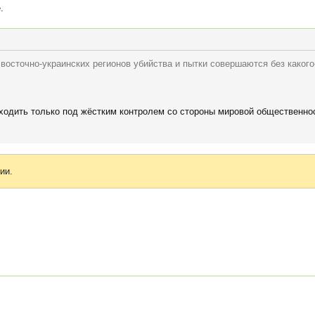
.
восточно-украинских регионов убийства и пытки совершаются без каког
ходить только под жёстким контролем со стороны мировой общественност
ии.