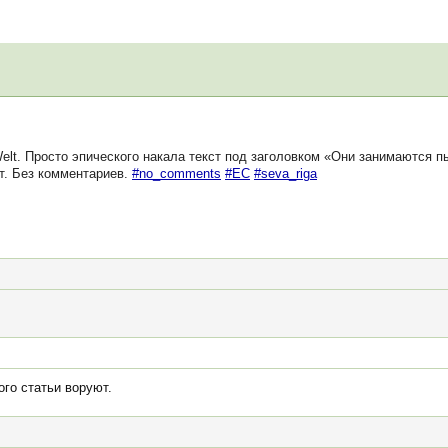
elt. Просто эпического накала текст под заголовком «Они занимаются п
ет. Без комментариев.
#no_comments
#ЕС
#seva_riga
го статьи воруют.