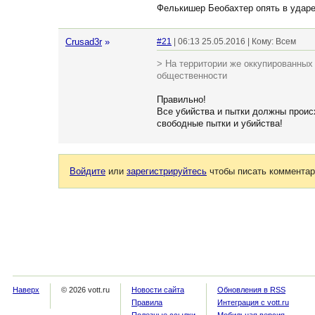
Фелькишер Беобахтер опять в ударе
Crusad3r
»
#21
| 06:13 25.05.2016 | Кому: Всем
> На территории же оккупированных 
общественности
Правильно!
Все убийства и пытки должны проис
свободные пытки и убийства!
Войдите
или
зарегистрируйтесь
чтобы писать комментар
Наверх
© 2026 vott.ru
Новости сайта
Обновления в RSS
Правила
Интеграция с vott.ru