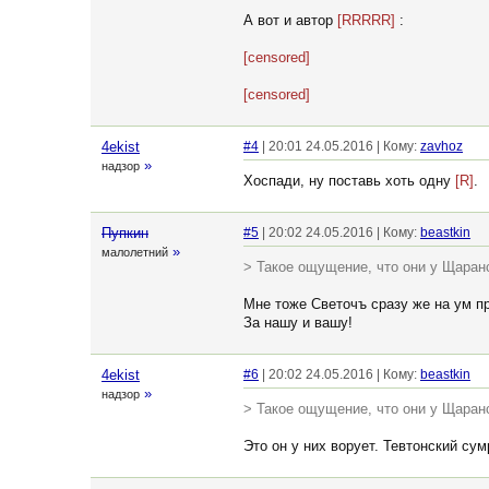
А вот и автор
[RRRRR]
:
[censored]
[censored]
4ekist
#4
| 20:01 24.05.2016 | Кому:
zavhoz
»
надзор
Хоспади, ну поставь хоть одну
[R]
.
Пупкин
#5
| 20:02 24.05.2016 | Кому:
beastkin
»
малолетний
> Такое ощущение, что они у Щаранс
Мне тоже Светочъ сразу же на ум п
За нашу и вашу!
4ekist
#6
| 20:02 24.05.2016 | Кому:
beastkin
»
надзор
> Такое ощущение, что они у Щаранс
Это он у них ворует. Тевтонский сум