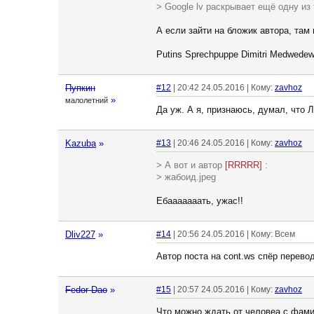
> Google lv раскрывает ещё одну из
А если зайти на бложик автора, там
Putins Sprechpuppe Dimitri Medwede
Пупкин
#12
| 20:42 24.05.2016 | Кому:
zavhoz
»
малолетний
Да уж. А я, признаюсь, думал, что 
Kazuba
»
#13
| 20:46 24.05.2016 | Кому:
zavhoz
> А вот и автор
[RRRRR]
:
> жабоид.jpeg
Ебааааааать, ужас!!
Dliv227
»
#14
| 20:56 24.05.2016 | Кому: Всем
Автор поста на cont.ws спёр перевод
Fedor Dao
»
#15
| 20:57 24.05.2016 | Кому:
zavhoz
Что можно ждать от человеа с фам