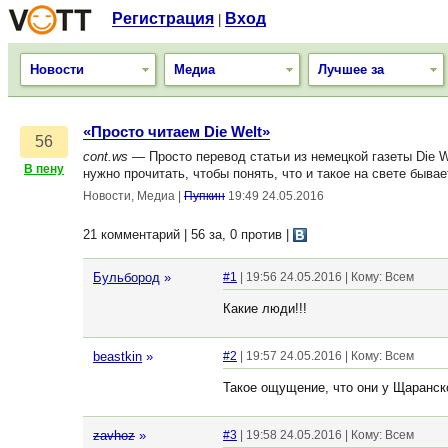
Регистрация
Вход
|
Новости
Медиа
Лучшее за
«Просто читаем Die Welt»
56
cont.ws
— Просто перевод статьи из немецкой газеты Die W
В пену
нужно прочитать, чтобы понять, что и такое на свете быва
Новости, Медиа
|
Пупкин
19:49 24.05.2016
21 комментарий | 56 за, 0 против
|
Бульбород
»
#1
| 19:56 24.05.2016 | Кому: Всем
Какие люди!!!
beastkin
»
#2
| 19:57 24.05.2016 | Кому: Всем
Такое ощущение, что они у Щаранско
zavhoz
»
#3
| 19:58 24.05.2016 | Кому: Всем