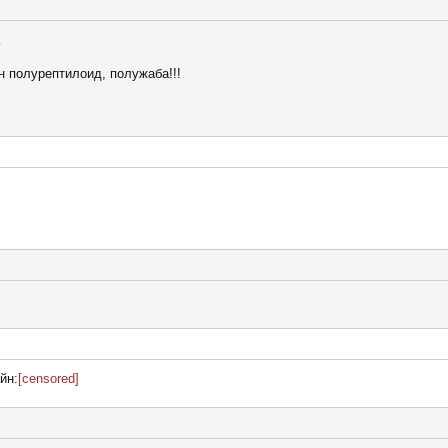
.
н полурептилоид, полужаба!!!
йн:
[censored]