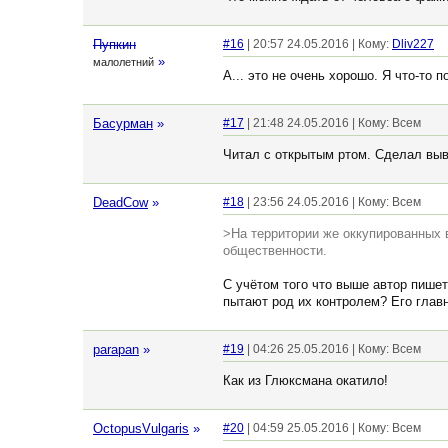
Пупкин
#16
| 20:57 24.05.2016 | Кому:
Dliv227
»
малолетний
А... это не очень хорошо. Я что-то 
Басурман
»
#17
| 21:48 24.05.2016 | Кому: Всем
Читал с открытым ртом. Сделал выв
DeadCow
»
#18
| 23:56 24.05.2016 | Кому: Всем
>На территории же оккупированных 
общественности.
С учётом того что выше автор пишет
пытают род их контролем? Его главн
parapan
»
#19
| 04:26 25.05.2016 | Кому: Всем
Как из Глюксмана окатило!
OctopusVulgaris
»
#20
| 04:59 25.05.2016 | Кому: Всем