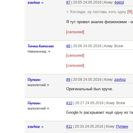
zavhoz
»
#7
| 20:05 24.05.2016 | Кому:
4ekist
> Хоспади, ну поставь хоть одну
[R]
Я тут провел анализ физиономии - о
[censored]
Точка Кипения
#8
| 20:06 24.05.2016 | Кому: Всем
»
Навальноид.
[censored]
[censored]
Пупкин
#9
| 20:08 24.05.2016 | Кому:
zavhoz
»
малолетний
Оригинальный был круче.
Пупкин
#10
| 20:27 24.05.2016 | Кому: Всем
»
малолетний
Google.lv раскрывает ещё одну из та
zavhoz
»
#11
| 20:33 24.05.2016 | Кому:
Пупкин