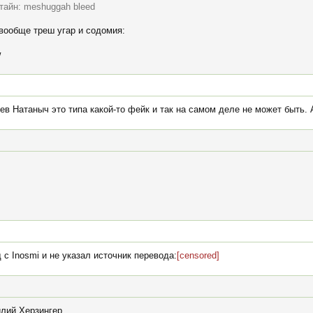
 тайн: meshuggah bleed
 вообще треш угар и содомия:
w
Лев Натаныч это типа какой-то фейк и так на самом деле не может быть. 
 с Inosmi и не указал источник перевода:
[censored]
илий Херзингер