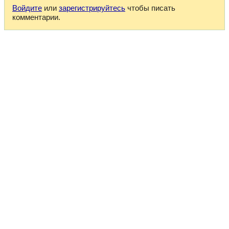
Войдите
или
зарегистрируйтесь
чтобы писать
комментарии.