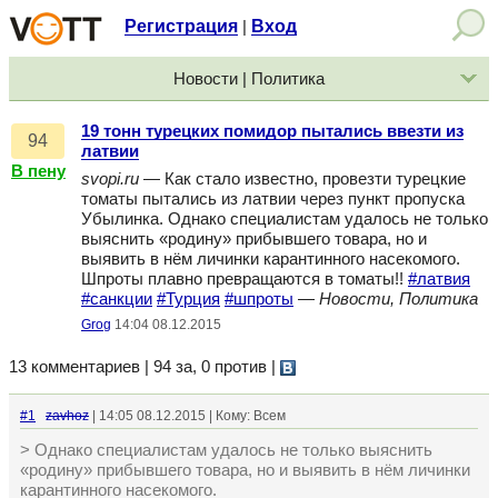
Регистрация
Вход
|
Новости | Политика
19 тонн турецких помидор пытались ввезти из
94
латвии
В пену
svopi.ru
— Как стало известно, провезти турецкие
томаты пытались из латвии через пункт пропуска
Убылинка. Однако специалистам удалось не только
выяснить «родину» прибывшего товара, но и
выявить в нём личинки карантинного насекомого.
Шпроты плавно превращаются в томаты!!
#латвия
#санкции
#Турция
#шпроты
—
Новости, Политика
Grog
14:04 08.12.2015
13 комментариев | 94 за, 0 против
|
#1
zavhoz
| 14:05 08.12.2015 | Кому: Всем
> Однако специалистам удалось не только выяснить
«родину» прибывшего товара, но и выявить в нём личинки
карантинного насекомого.