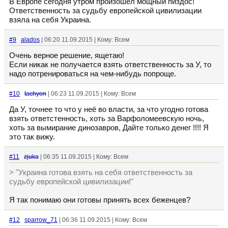
В Европе сегодня утром произошел мощный пиздос!
Ответственность за судьбу европейской цивилизации
взяла на себя Украина.
#9
alados
| 06:20 11.09.2015 | Кому: Всем
Очень верное решение, ящетаю!
Если никак не получается взять ответственность за У, то
надо потренироваться на чем-нибудь попроще.
#10
tachyon
| 06:23 11.09.2015 | Кому: Всем
Да У, точнее то что у неё во власти, за что угодно готова
взять ответстенность, хоть за Варфоломеевскую ночь,
хоть за вымирание динозавров, Дайте только денег !!!! Я
это так вижу.
#11
zjuka
| 06:35 11.09.2015 | Кому: Всем
> "Украина готова взять на себя ответственность за
судьбу европейской цивилизации!"
Я так понимаю они готовы принять всех беженцев?
#12
sparrow_71
| 06:36 11.09.2015 | Кому: Всем