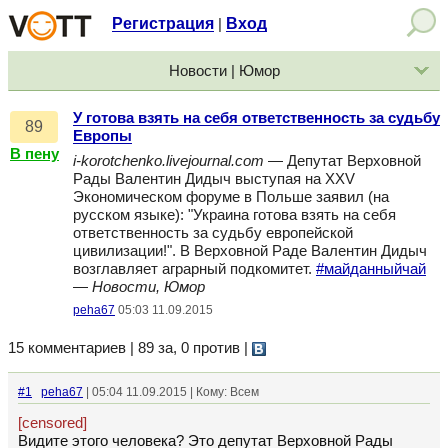
Регистрация
Вход
|
Новости | Юмор
У готова взять на себя ответственность за судьбу
89
Европы
В пену
i-korotchenko.livejournal.com
— Депутат Верховной
Рады Валентин Дидыч выступая на ХХV
Экономическом форуме в Польше заявил (на
русском языке): "Украина готова взять на себя
ответственность за судьбу европейской
цивилизации!". В Верховной Раде Валентин Дидыч
возглавляет аграрный подкомитет.
#майданныйчай
—
Новости, Юмор
peha67
05:03 11.09.2015
15 комментариев | 89 за, 0 против
|
#1
peha67
| 05:04 11.09.2015 | Кому: Всем
[censored]
Видите этого человека? Это депутат Верховной Рады