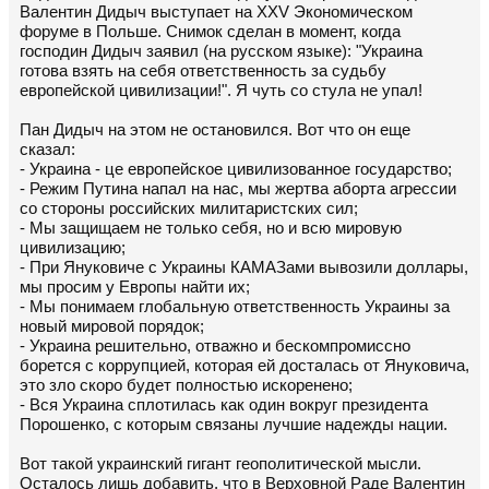
Валентин Дидыч выступает на ХХV Экономическом
форуме в Польше. Снимок сделан в момент, когда
господин Дидыч заявил (на русском языке): "Украина
готова взять на себя ответственность за судьбу
европейской цивилизации!". Я чуть со стула не упал!
Пан Дидыч на этом не остановился. Вот что он еще
сказал:
- Украина - це европейское цивилизованное государство;
- Режим Путина напал на нас, мы жертва аборта агрессии
со стороны российских милитаристских сил;
- Мы защищаем не только себя, но и всю мировую
цивилизацию;
- При Януковиче с Украины КАМАЗами вывозили доллары,
мы просим у Европы найти их;
- Мы понимаем глобальную ответственность Украины за
новый мировой порядок;
- Украина решительно, отважно и бескомпромиссно
борется с коррупцией, которая ей досталась от Януковича,
это зло скоро будет полностью искоренено;
- Вся Украина сплотилась как один вокруг президента
Порошенко, с которым связаны лучшие надежды нации.
Вот такой украинский гигант геополитической мысли.
Осталось лишь добавить, что в Верховной Раде Валентин