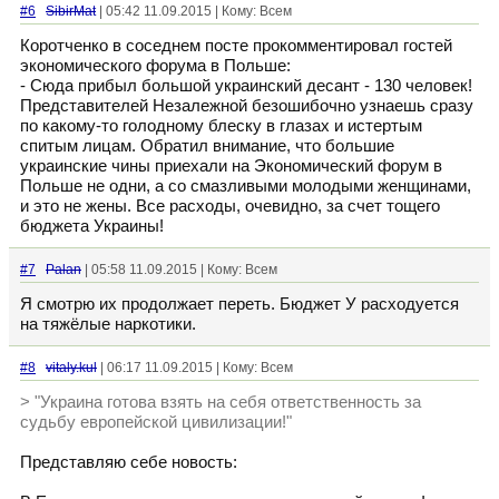
#6
SibirMat
| 05:42 11.09.2015 | Кому: Всем
Коротченко в соседнем посте прокомментировал гостей
экономического форума в Польше:
- Сюда прибыл большой украинский десант - 130 человек!
Представителей Незалежной безошибочно узнаешь сразу
по какому-то голодному блеску в глазах и истертым
спитым лицам. Обратил внимание, что большие
украинские чины приехали на Экономический форум в
Польше не одни, а со смазливыми молодыми женщинами,
и это не жены. Все расходы, очевидно, за счет тощего
бюджета Украины!
#7
Palan
| 05:58 11.09.2015 | Кому: Всем
Я смотрю их продолжает переть. Бюджет У расходуется
на тяжёлые наркотики.
#8
vitaly.kul
| 06:17 11.09.2015 | Кому: Всем
> "Украина готова взять на себя ответственность за
судьбу европейской цивилизации!"
Представляю себе новость: