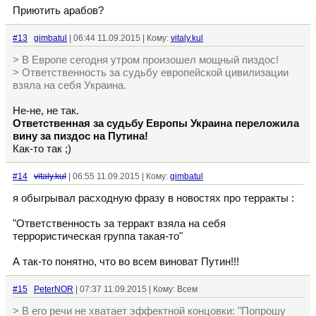
Приютить арабов?
#13
gimbatul
| 06:44 11.09.2015 | Кому:
vitaly.kul
> В Европе сегодня утром произошел мощный пиздос!
> Ответственность за судьбу европейской цивилизации
взяла на себя Украина.
Не-не, не так.
Ответственная за судьбу Европы Украина переложила
вину за пиздос на Путина!
Как-то так ;)
#14
vitaly.kul
| 06:55 11.09.2015 | Кому:
gimbatul
я обыгрывал расходную фразу в новостях про терракты :
"Ответственность за терракт взяла на себя
террористическая группа такая-то"
А так-то понятно, что во всем виноват Путин!!!
#15
PeterNOR
| 07:37 11.09.2015 | Кому: Всем
> В его речи не хватает эффектной концовки: "Попрошу