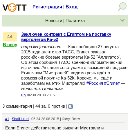
Регистрация
Вход
|
Новости | Политика
Заключен контракт с Египтом на поставку
44
вертолетов Ка-52
В пену
bmpd.livejournal.com
— Как сообщило 27 августа
2015 года агентство ТАСС, Египет заказал
российские боевые вертолеты Ка-52 "Аллигатор".
Об этом сообщил ТАСС военно-дипломатический
источник. //в связи со слухами о возможной продаже
Египтянам "Мистралей", видимо речь идёт о
возможной покупке Ка-52К. Короче, мы ещё и
заработаем на этих Мистралях!
#Россия
#Египет
—
Новости, Политика
Шу
06:30 28.08.2015
3 комментария | 44 за, 0 против
|
#1
ShaiHulud
| 06:34 28.08.2015 | Кому: Всем
Если Египет действительно выкупит Мистрали и