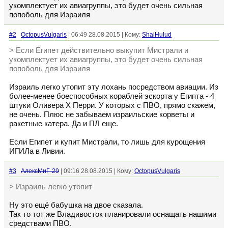
укомплектует их авиагруппы, это будет очень сильная
попоболь для Израиля
#2
OctopusVulgaris
| 06:49 28.08.2015 | Кому:
ShaiHulud
> Если Египет действительно выкупит Мистрали и
укомплектует их авиагруппы, это будет очень сильная
попоболь для Израиля
Израиль легко утопит эту лохань посредством авиации. Из
более-менее боеспособных кораблей эскорта у Египта - 4
штуки Оливера Х Перри. У которых с ПВО, прямо скажем,
не очень. Плюс не забываем израильские корветы и
ракетные катера. Да и ПЛ еще.
Если Египет и купит Мистрали, то лишь для курощения
ИГИЛа в Ливии.
#3
АлексМиГ-29
| 09:16 28.08.2015 | Кому:
OctopusVulgaris
> Израиль легко утопит
Ну это ещё бабушка на двое сказала.
Так то тот же Владивосток планировали оснащать нашими
средствами ПВО.