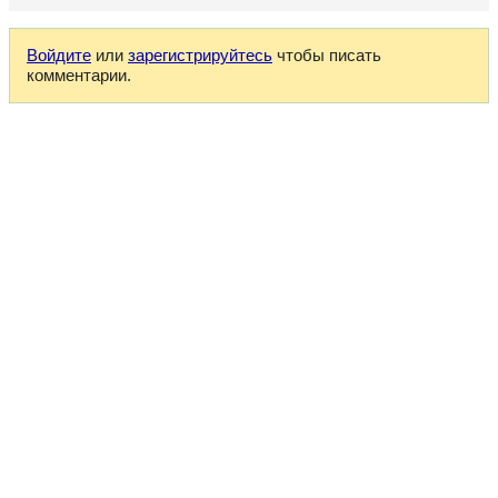
Войдите
или
зарегистрируйтесь
чтобы писать
комментарии.