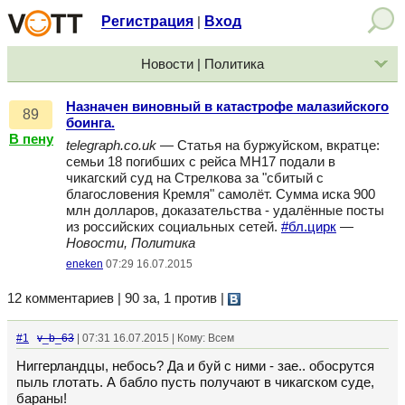
Регистрация
Вход
|
Новости | Политика
Назначен виновный в катастрофе малазийского
89
боинга.
В пену
telegraph.co.uk
— Статья на буржуйском, вкратце:
семьи 18 погибших с рейса MH17 подали в
чикагский суд на Стрелкова за "сбитый с
благословения Кремля" самолёт. Сумма иска 900
млн долларов, доказательства - удалённые посты
из российских социальных сетей.
#бл.цирк
—
Новости, Политика
eneken
07:29 16.07.2015
12 комментариев | 90 за, 1 против
|
#1
v_b_63
| 07:31 16.07.2015 | Кому: Всем
Ниггерландцы, небось? Да и буй с ними - зае.. обосрутся
пыль глотать. А бабло пусть получают в чикагском суде,
бараны!