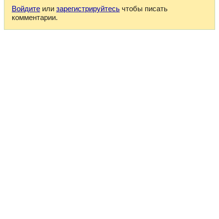
Войдите
или
зарегистрируйтесь
чтобы писать
комментарии.