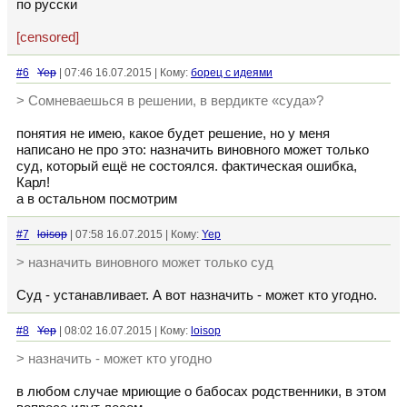
по русски
[censored]
#6
Yep
| 07:46 16.07.2015 | Кому:
борец с идеями
> Сомневаешься в решении, в вердикте «суда»?
понятия не имею, какое будет решение, но у меня
написано не про это: назначить виновного может только
суд, который ещё не состоялся. фактическая ошибка,
Карл!
а в остальном посмотрим
#7
loisop
| 07:58 16.07.2015 | Кому:
Yep
> назначить виновного может только суд
Суд - устанавливает. А вот назначить - может кто угодно.
#8
Yep
| 08:02 16.07.2015 | Кому:
loisop
> назначить - может кто угодно
в любом случае мриющие о бабосах родственники, в этом