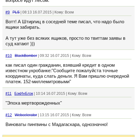
вопросе идут лесом.
#9
PLS
| 08:13 16.07.2015 | Кому: Всем
Вотт! А Штирлиц в соседней теме писал, что надо было
ящики забирать.
А тут уже без всяких ящиков, просто по твиттам заявы в
суд катают )))
#10
BlackBomber
| 09:32 16.07.2015 | Кому: Всем
как писал один гражданин, взявший кредит в одном
известном укробанке:"Сообщите пожалуйста точные
координаты, куда слать деньги. Я Вам пришлю очередной
платеж. 152-миллемитровыми"
#11
БэкИнБлэк
| 10:14 16.07.2015 | Кому: Всем
"Эпоха мертворожденных"
#12
Webcelerator
| 13:15 16.07.2015 | Кому: Всем
Виноваты пингвины с Мадагаскара, однозначно!