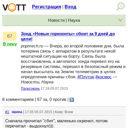
Регистрация
Вход
|
Новости | Наука
Зонд «Новые горизонты» сбоит за 9 дней до
67
цели!
В пену
popmech.ru
— Вчера, во второй половине дня, была
потеряна связь с аппаратом в результате некой
нештатной ситуации на борту. Связь была
восстановлена, а автопилот зонда перевел его на
резервные системы, перешел в безопасный режим и
начал высылать на Землю телеметрию в целях
определения причины сбоя.
#Плутон
#космос
—
Новости, Наука
Пальтоконь
17:19 05.07.2015
8 комментариев | 67 за, 0 против
|
#1
starina
| 17:35 05.07.2015 | Кому: Всем
Сначала прочитал "сбит", маленько охренел, потом
перечитал - выдохнул)))