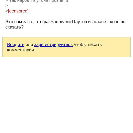
> Так народ Плутона против !!!
>
>
[censored]
Это нам за то, что разжаловали Плутон из планет, хочешь
сказать?
Войдите
или
зарегистрируйтесь
чтобы писать
комментарии.