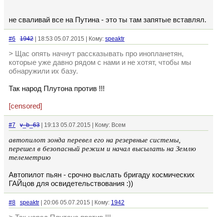
не сваливай все на Путина - это ты там запятые вставлял.
#6
1942
| 18:53 05.07.2015 | Кому:
speaktr
> Щас опять начнут рассказывать про инопланетян,
которые уже давно рядом с нами и не хотят, чтобы мы
обнаружили их базу.
Так народ Плутона против !!!
[censored]
#7
v_b_63
| 19:13 05.07.2015 | Кому: Всем
автопилот зонда перевел его на резервные системы,
перешел в безопасный режим и начал высылать на Землю
телеметрию
Автопилот пьян - срочно выслать бригаду космических
ГАЙцов для освидетельствования :))
#8
speaktr
| 20:06 05.07.2015 | Кому:
1942