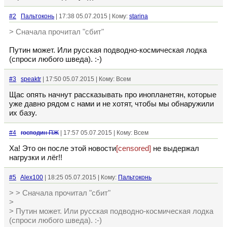
#2
Пальтоконь
| 17:38 05.07.2015 | Кому:
starina
> Сначала прочитал "сбит"
Путин может. Или русская подводно-космическая лодка
(спроси любого шведа). :-)
#3
speaktr
| 17:50 05.07.2015 | Кому: Всем
Щас опять начнут рассказывать про инопланетян, которые
уже давно рядом с нами и не хотят, чтобы мы обнаружили
их базу.
#4
господин ПЖ
| 17:57 05.07.2015 | Кому: Всем
Ха! Это он после этой новости
[censored]
не выдержал
нагрузки и лёг!!
#5
Alex100
| 18:25 05.07.2015 | Кому:
Пальтоконь
> > Сначала прочитал "сбит"
>
> Путин может. Или русская подводно-космическая лодка
(спроси любого шведа). :-)