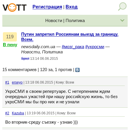
Регистрация
Вход
|
Новости | Политика
Путин запретил Россиянам выезд за границу.
119
Всем.
В пену
newsdaily.com.ua
—
#мозг_рака
#укросми
—
Новости, Политика
Spiel
13:14 06.06.2015
15 комментариев | 120 за, 1 против
|
#1
erseyo
| 13:18 06.06.2015 | Кому: Всем
УкроСМИ в своем репертуаре. С нетерпением ждем
очередных ужастей при нашу российскую жизнь, то без
укроСМИ мы бы про них и не узнали
#2
Kazuba
| 13:19 06.06.2015 | Кому: Всем
Во вторник-среду съезжу - узнаю )))