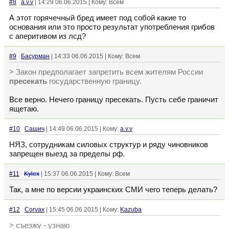
#8
a.v.v
| 14:29 06.06.2015 | Кому: Всем
А этот горячечный бред имеет под собой какие то
основания или это просто результат употребления грибов
с аперитивом из лсд?
#9
Басурман
| 14:33 06.06.2015 | Кому: Всем
> Закон предполагает запретить всем жителям России
пресекать
государственную границу.
Все верно. Нечего границу пресекать. Пусть себе граничит
ящетаю.
#10
Сашич
| 14:49 06.06.2015 | Кому:
a.v.v
НЯЗ, сотрудникам силовых структур и ряду чиновников
запрещен выезд за пределы рф.
#11
Kylex
| 15:37 06.06.2015 | Кому: Всем
Так, а мне по версии украинских СМИ чего теперь делать?
#12
Corvax
| 15:45 06.06.2015 | Кому:
Kazuba
> съезжу - узнаю