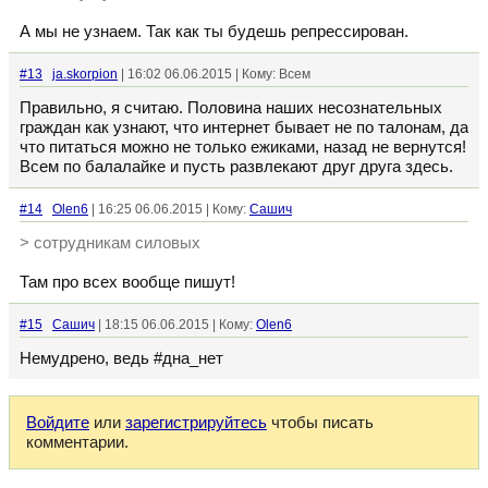
А мы не узнаем. Так как ты будешь репрессирован.
#13
ja.skorpion
| 16:02 06.06.2015 | Кому: Всем
Правильно, я считаю. Половина наших несознательных
граждан как узнают, что интернет бывает не по талонам, да
что питаться можно не только ежиками, назад не вернутся!
Всем по балалайке и пусть развлекают друг друга здесь.
#14
Olen6
| 16:25 06.06.2015 | Кому:
Сашич
> сотрудникам силовых
Там про всех вообще пишут!
#15
Сашич
| 18:15 06.06.2015 | Кому:
Olen6
Немудрено, ведь #дна_нет
Войдите
или
зарегистрируйтесь
чтобы писать
комментарии.