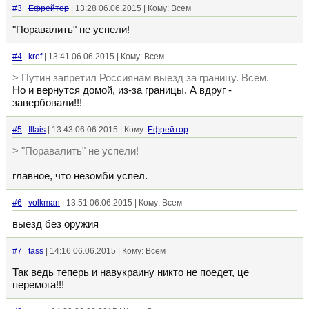
#3
Ефрейтор
| 13:28 06.06.2015 | Кому: Всем
"Поравалить" не успели!
#4
krof
| 13:41 06.06.2015 | Кому: Всем
> Путин запретил Россиянам выезд за границу. Всем.
Но и вернутся домой, из-за границы. А вдруг -
завербовали!!!
#5
Illais
| 13:43 06.06.2015 | Кому:
Ефрейтор
> "Поравалить" не успели!
главное, что незомби успел.
#6
volkman
| 13:51 06.06.2015 | Кому: Всем
выезд без оружия
#7
tass
| 14:16 06.06.2015 | Кому: Всем
Так ведь теперь и навукраину никто не поедет, це
перемога!!!