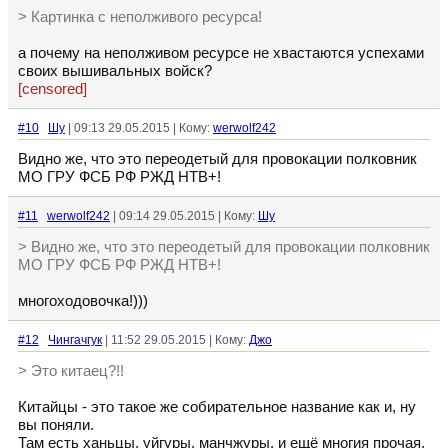
> Картинка с неполживого ресурса!
а почему на неполживом ресурсе не хвастаются успехами
своих вышивальных войск?
[censored]
#10
Шу
| 09:13 29.05.2015 | Кому:
werwolf242
Видно же, что это переодетый для провокации полковник
МО ГРУ ФСБ РФ РЖД НТВ+!
#11
werwolf242
| 09:14 29.05.2015 | Кому:
Шу
> Видно же, что это переодетый для провокации полковник
МО ГРУ ФСБ РФ РЖД НТВ+!
многоходовочка!)))
#12
Чингачгук
| 11:52 29.05.2015 | Кому:
Джо
> Это китаец?!!
Китайцы - это такое же собирательное название как и, ну
вы поняли.
Там есть ханьцы, уйгуры, манчжуры, и ещё многия прочая.