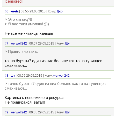
[censored]
#6
Kosttt
| 08:55 29.05.2015 | Кому:
Джо
> Это китаец?!!
> Я вас таки умоляю! ;)))
Не все же китайцы ханьцы
#7
werwolf242
| 08:57 29.05.2015 | Кому:
Шу
> Правильно такъ:
точно буряты? один из них больше как то на тувинцев
смахивают...
#8
Шу
| 08:59 29.05.2015 | Кому:
werwolf242
> точно буряты? один из них больше как то на тувинцев
смахивают...
Картинка с неполживого ресурса!
Не придирайся, вата!!!
#9
werwolf242
| 09:05 29.05.2015 | Кому:
Шу