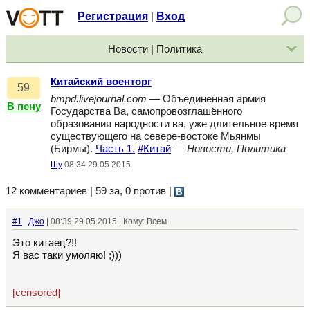
Регистрация
Вход
|
Новости | Политика
Китайский военторг
59
bmpd.livejournal.com
— Объединенная армия
В пену
Государства Ва, самопровозглашённого
образования народности ва, уже длительное время
существующего на севере-востоке Мьянмы
(Бирмы).
Часть 1.
#Китай
—
Новости, Политика
Шу
08:34 29.05.2015
12 комментариев | 59 за, 0 против
|
#1
Джо
| 08:39 29.05.2015 | Кому: Всем
Это китаец?!!
Я вас таки умоляю! ;)))
[censored]