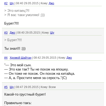
#2
Шу
| 08:40 29.05.2015 | Кому:
Джо
> Это китаец?!!
> Я вас таки умоляю! ;)))
Бурят?!!!
#3
Джо
| 08:40 29.05.2015 | Кому:
Шу
> Бурят?!!!
Ты знал!!! :)))
#4
Хромой Шайтан
| 08:42 29.05.2015 | Кому:
Джо
"— Это мой сын.
— Это как так? Ты не похож на япошку.
— Он тоже не похож. Он похож на китайца.
— А, а. Простите меня за серость."(С)
#5
Шу
| 08:47 29.05.2015 | Кому: Всем
Какой-то грустный бурят!
Правильно такъ: