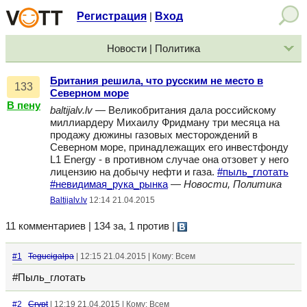
Регистрация
Вход
|
Новости | Политика
Британия решила, что русским не место в
133
Северном море
В пену
baltijalv.lv
— Великобритания дала российскому
миллиардеру Михаилу Фридману три месяца на
продажу дюжины газовых месторождений в
Северном море, принадлежащих его инвестфонду
L1 Energy - в противном случае она отзовет у него
лицензию на добычу нефти и газа.
#пыль_глотать
#невидимая_рука_рынка
—
Новости, Политика
Baltijalv.lv
12:14 21.04.2015
11 комментариев | 134 за, 1 против
|
#1
Tegucigalpa
| 12:15 21.04.2015 | Кому: Всем
#Пыль_глотать
#2
Crypt
| 12:19 21.04.2015 | Кому: Всем