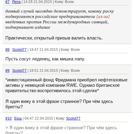
#7
Репа
| 14:29 21.04.2015 | Кому: Всем
данный случай наглядно демонстрирует, какому риску
подвергаются российские предприниматели
[из-за]
введенных против России международных санкций,
подчеркивает издание
Практически, открытый призыв валить власть.
#8
Scolot77
| 18:47 21.04.2015 | Кому: Всем
Пусть сосут леденец, как мишка лапу.
#9
Scolot77
| 18:51 21.04.2015 | Кому: Всем
*инвестиционный фонд Фридмана приобрел нефтегазовые
активы у немецкой компании RWE. Однако британское
правительство воспротивилось этой сделке*
Я один вижу в этой фразе странное? При чём здесь
бритты?
#10
Ерш
| 04:47 22.04.2015 | Кому:
Scolot77
> Я один вижу в этой фразе странное? При чём здесь
бритты?