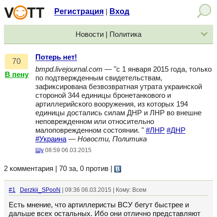
Регистрация
Вход
|
Новости | Политика
Потерь нет!
70
bmpd.livejournal.com
— "с 1 января 2015 года, только
В пену
по подтвержденным свидетельствам,
зафиксирована безвозвратная утрата украинской
стороной 344 единицы бронетанкового и
артиллерийского вооружения, из которых 194
единицы достались силам ДНР и ЛНР во внешне
неповрежденном или относительно
малоповрежденном состоянии. "
#ЛНР
#ДНР
#Украина
—
Новости, Политика
Шу
08:59 06.03.2015
2 комментария | 70 за, 0 против
|
#1
Derzkii_SPooN
| 09:36 06.03.2015 | Кому: Всем
Есть мнение, что артиллеристы ВСУ бегут быстрее и
дальше всех остальных. Ибо они отлично представляют