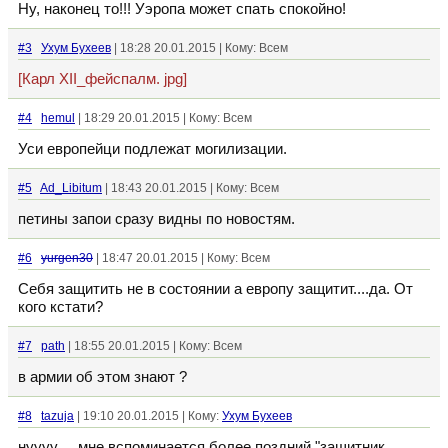
Ну, наконец то!!! Уэропа может спать спокойно!
#3
Ухум Бухеев
| 18:28 20.01.2015 | Кому: Всем
[Карл XII_фейспалм. jpg]
#4
hemul
| 18:29 20.01.2015 | Кому: Всем
Уси европейци подлежат могилизации.
#5
Ad_Libitum
| 18:43 20.01.2015 | Кому: Всем
петины запои сразу видны по новостям.
#6
yurgen30
| 18:47 20.01.2015 | Кому: Всем
Себя защитить не в состоянии а европу защитит....да. От
кого кстати?
#7
path
| 18:55 20.01.2015 | Кому: Всем
в армии об этом знают ?
#8
tazuja
| 19:10 20.01.2015 | Кому:
Ухум Бухеев
нуууу ... мне вспоминается более поздний "защитник