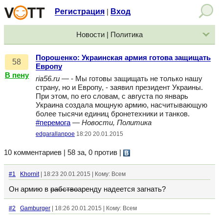
Регистрация
Вход
|
Новости | Политика
Порошенко: Украинская армия готова защищать
58
Европу
В пену
ria56.ru
— - Мы готовы защищать не только нашу
страну, но и Европу, - заявил президент Украины.
При этом, по его словам, с августа по январь
Украина создала мощную армию, насчитывающую
более тысячи единиц бронетехники и танков.
#перемога
—
Новости, Политика
edgarallanpoe
18:20 20.01.2015
10 комментариев | 58 за, 0 против
|
#1
Khornit
| 18:23 20.01.2015 | Кому: Всем
Он армию в
рабство
аренду надеется загнать?
#2
Gamburger
| 18:26 20.01.2015 | Кому: Всем