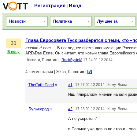
Регистрация
Вход
|
Новости
Политика
Лучшее за
Глава Евросовета Туск разберется с теми, кто «
30
russian.rt.com
— В последнее время «понимающие Россию» п
В пену
ARD\Das Erste. Он считает, что новый глава Европейского
Новости, Политика
|
RockSysteM
17:24 01.12.2014
4 комментария | 30 за, 0 против
|
TheCatIsDead
»
#1
| 17:27 01.12.2014 | Кому: Всем
Иш, плюрализм мнений начали разво
Бульбород
»
#2
| 17:28 01.12.2014 | Кому: Всем
А не усерется?
и Польша уже давно не стронг - эвон