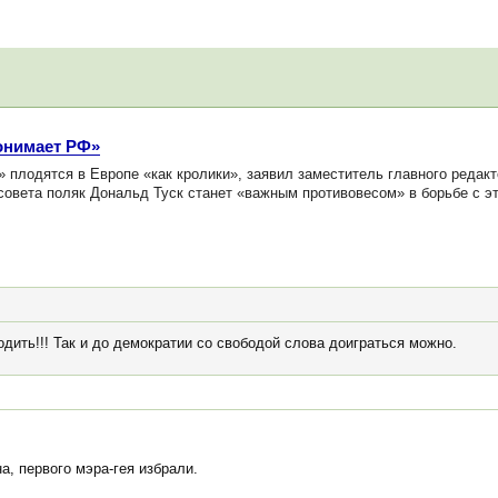
понимает РФ»
лодятся в Европе «как кролики», заявил заместитель главного редакт
 совета поляк Дональд Туск станет «важным противовесом» в борьбе с 
дить!!! Так и до демократии со свободой слова доиграться можно.
а, первого мэра-гея избрали.