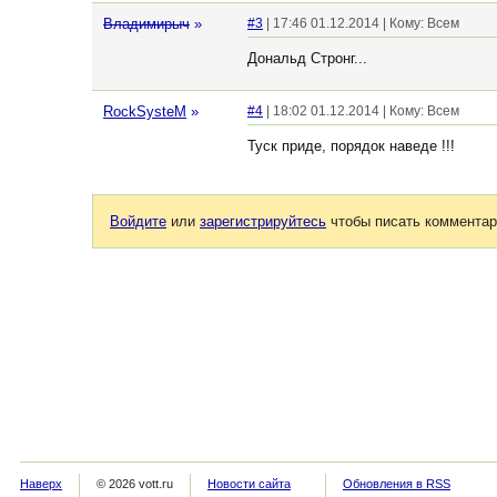
Владимирыч
»
#3
| 17:46 01.12.2014 | Кому: Всем
Дональд Стронг...
RockSysteM
»
#4
| 18:02 01.12.2014 | Кому: Всем
Туск приде, порядок наведе !!!
Войдите
или
зарегистрируйтесь
чтобы писать комментар
Наверх
© 2026 vott.ru
Новости сайта
Обновления в RSS