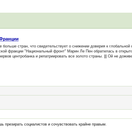
 Франции
е больше стран, что свидетельствует о снижении доверия к глобальной
ской фракции "Национальный фронт" Марин Ле Пен обратилась в открыт
ервов центробанка и репатриировать все золото страны. ||| Ой не дожив
шь презирать социалистов и сочувствовать крайне правым.