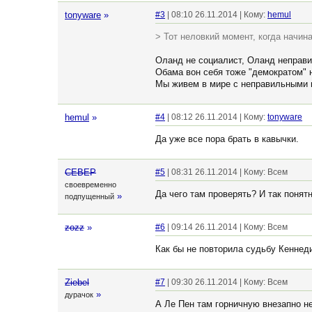
tonyware
»
#3
| 08:10 26.11.2014 | Кому:
hemul
> Тот неловкий момент, когда начи
Оланд не социалист, Оланд неправи
Обама вон себя тоже "демократом" н
Мы живем в мире с неправильными 
hemul
»
#4
| 08:12 26.11.2014 | Кому:
tonyware
Да уже все пора брать в кавычки.
CEBEP
#5
| 08:31 26.11.2014 | Кому: Всем
своевременно
Да чего там проверять? И так понятн
»
подпущенный
zozz
»
#6
| 09:14 26.11.2014 | Кому: Всем
Как бы не повторила судьбу Кеннед
Ziebel
#7
| 09:30 26.11.2014 | Кому: Всем
»
дурачок
А Ле Пен там горничную внезапно не