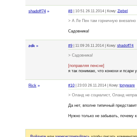
shadoff74
»
#8
| 10:51 26.11.2014 | Кому:
Ziebel
> А Ле Пен там горничную внезапно 
Садовника!
zdk
»
#9
| 11:09 26.11.2014 | Кому:
shadoff74
> Садовника!
[поправляя пенсне]
я так понимаю, что конюхи и псари 
Rick
»
#10
| 23:03 26.11.2014 | Кому:
tonyware
> Оланд не социалист, Оланд непра
Да нет, вполне типичный представит
Нужно только не забывать, почему 
Войдите
или
зарегистрируйтесь
чтобы писать комментар