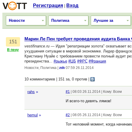
Регистрация
Вход
|
Новости
Политика
Лучшее за
Марин Ле Пен требует проведения аудита Банка
151
vestifinance.ru
— Идея "репатриации золота" охватывает вс
В пену
ухудшения ситуации в мировой экономике. Лидер француз
Кристиану Нуайе с требованием провести полный аудит рез
президенства...
#рыжье
#ЦБ
#ФРС
#Франция
Новости, Политика
|
zdk
07:59 26.11.2014
10 комментариев | 151 за, 0 против
|
rahs
»
#1
| 08:03 26.11.2014 | Кому: Всем
И всего-то девять лямов!
hemul
»
#2
| 08:05 26.11.2014 | Кому: Всем
Тот неловкий момент, когда начинае