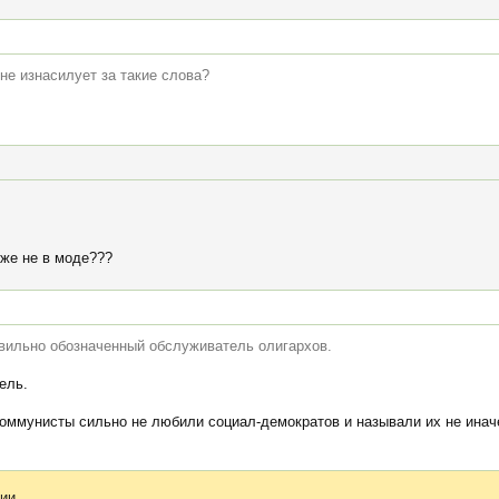
не изнасилует за такие слова?
уже не в моде???
вильно обозначенный обслуживатель олигархов.
ель.
коммунисты сильно не любили социал-демократов и называли их не инач
ии.