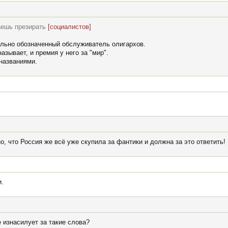
наешь презирать
[социалистов]
льно обозначенный обслуживатель олигархов.
азывает, и премия у него за "мир".
названиями.
о, что Россия же всё уже скупила за фантики и должна за это ответить!
и.
 изнасилует за такие слова?