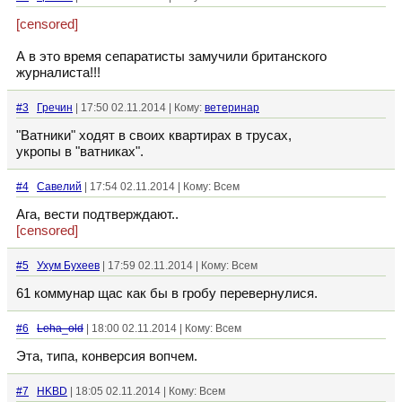
[censored]
А в это время сепаратисты замучили британского
журналиста!!!
#3
Гречин
| 17:50 02.11.2014 | Кому:
ветеринар
"Ватники" ходят в своих квартирах в трусах,
укропы в "ватниках".
#4
Савелий
| 17:54 02.11.2014 | Кому: Всем
Ага, вести подтверждают..
[censored]
#5
Ухум Бухеев
| 17:59 02.11.2014 | Кому: Всем
61 коммунар щас как бы в гробу перевернулися.
#6
Leha_old
| 18:00 02.11.2014 | Кому: Всем
Эта, типа, конверсия вопчем.
#7
HKBD
| 18:05 02.11.2014 | Кому: Всем