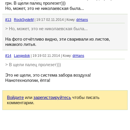
грн. В щели палец пролезет)))
Но, может, это не николаевская была...
#13
RockSysteM
| 19:17 02.11.2014 | Кому:
drHans
> Но, может, это не николаевская была...
На фото отчётливо видно, эти сваривали из листов,
никакого литья.
#14
Langedok
| 19:19 02.11.2014 | Кому:
drHans
> В щели палец пролезет)))
Это не щели, это система забора воздуха!
Нанотехнологии, ёпта!
Войдите
или
зарегистрируйтесь
чтобы писать
комментарии.