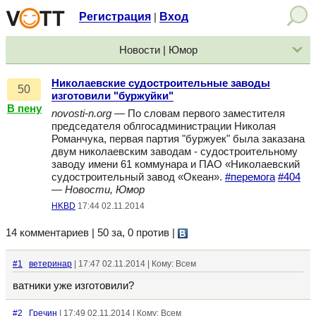
Регистрация
Вход
|
Новости | Юмор
Николаевские судостроительные заводы
50
изготовили "буржуйки"
В пену
novosti-n.org
— По словам первого заместителя
председателя облгосадминистрации Николая
Романчука, первая партия "буржуек" была заказана
двум николаевским заводам - судостроительному
заводу имени 61 коммунара и ПАО «Николаевский
судостроительный завод «Океан».
#перемога
#404
—
Новости, Юмор
HKBD
17:44 02.11.2014
14 комментариев | 50 за, 0 против
|
#1
ветеринар
| 17:47 02.11.2014 | Кому: Всем
ватники уже изготовили?
#2
Гречин
| 17:49 02.11.2014 | Кому: Всем