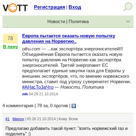
Регистрация
Вход
|
Новости | Политика
Европа пытается оказать новую попытку
78
давления на Норвегию..
В пену
oilru.com
— ...как экспортёра энергоносителей!!!
Объединённая Европа пытается оказать новую
попытку давления на Норвегию как экспортёра
энергоносителей. Третий энергопакет ЕС
предполагает единые закупки газа для Европы у
внешних экспортёров, что, по мнению норвежского
министра, ставит под угрозу суверенитет Норвегии.
#АНасТоЗаЧто
—
Новости, Политика
zdk
04:29 21.10.2014
4 комментария | 78 за, 0 против
|
#1
Мирон
| 05:26 21.10.2014 | Кому: Всем
Предлагаю добавить такой пункт: "взять норвежский газ и
поделить" :)