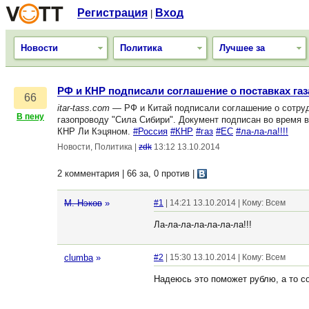
Регистрация
Вход
|
Новости
Политика
Лучшее за
РФ и КНР подписали соглашение о поставках газа
66
itar-tass.com
— РФ и Китай подписали соглашение о сотруд
В пену
газопроводу "Сила Сибири". Документ подписан во время 
КНР Ли Кэцяном.
#Россия
#КНР
#газ
#ЕС
#ла-ла-ла!!!!
Новости, Политика
|
zdk
13:12 13.10.2014
2 комментария | 66 за, 0 против
|
М. Нэков
»
#1
| 14:21 13.10.2014 | Кому: Всем
Ла-ла-ла-ла-ла-ла-ла!!!
clumba
»
#2
| 15:30 13.10.2014 | Кому: Всем
Надеюсь это поможет рублю, а то со