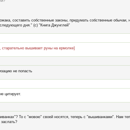
ки?
вожака, составить собственные законы, придумать собственные обычаи, 
 следующего дня." (c) "Книга Джунглей"
 старательно вышивает руны на ермолке]
изацию не попасть
ие цитирует.
шиванках"? То с "мовою" своей носятся, теперь с "вышиванками". Нам те
 заслать?