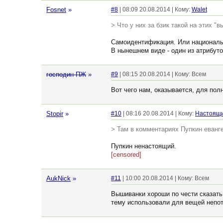
Fosnet
»
#8
| 08:09 20.08.2014 | Кому:
Walet
> Что у них за бзик такой на этих "
Самоидентификация. Или национальн
В нынешнем виде - один из атрибуто
господин ПЖ
»
#9
| 08:15 20.08.2014 | Кому: Всем
Вот чего нам, оказывается, для полн
Stopir
»
#10
| 08:16 20.08.2014 | Кому:
Настоящ
> Там в комментариях Пупкин еванге
Пупкин ненастоящий.
[censored]
AukNick
»
#11
| 10:00 20.08.2014 | Кому: Всем
Вышиванки хороши по чести сказать,
тему использовали для вещей непот