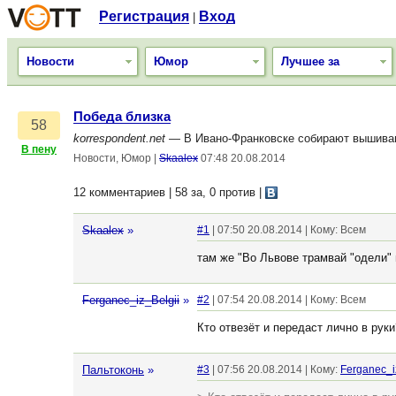
Регистрация
Вход
|
Новости
Юмор
Лучшее за
Победа близка
58
korrespondent.net
— В Ивано-Франковске собирают вышива
В пену
Новости, Юмор
|
Skaalex
07:48 20.08.2014
12 комментариев | 58 за, 0 против
|
Skaalex
»
#1
| 07:50 20.08.2014 | Кому: Всем
там же "Во Львове трамвай "одели"
Ferganec_iz_Belgii
»
#2
| 07:54 20.08.2014 | Кому: Всем
Кто отвезёт и передаст лично в руки
Пальтоконь
»
#3
| 07:56 20.08.2014 | Кому:
Ferganec_i