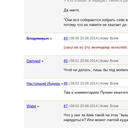
> Кто отвезёт и передаст лично в ру
Да никто.
"Они все собираются избрать себе 
потому что их памяти не хватает до
Владимирыч
»
#4
| 08:00 20.08.2014 | Кому: Всем
[закусив во рту
осэлэдэць
монопейс,
Damned
»
#5
| 08:01 20.08.2014 | Кому: Всем
Чтоб ни делать, лишь бы под мобил
Настоящий Индеец
»
#6
| 08:02 20.08.2014 | Кому: Всем
Там в комментариях Пупкин евангел
Walet
»
#7
| 08:03 20.08.2014 | Кому: Всем
Что у них за бзик такой на этих "вы
нарядиться? Или может лаптей куда