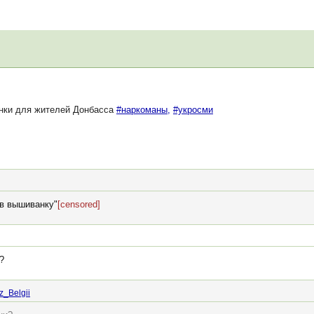
нки для жителей Донбасса
#наркоманы,
#укросми
 в вышиванку"
[censored]
?
z_Belgii