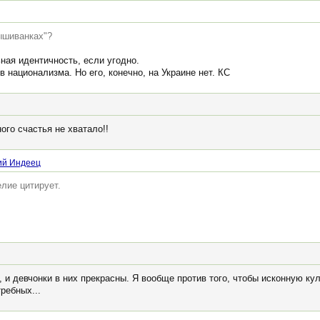
вышиванках"?
ая идентичность, если угодно.
в национализма. Но его, конечно, на Украине нет. КС
ого счастья не хватало!!
ий Индеец
лие цитирует.
 и девчонки в них прекрасны. Я вообще против того, чтобы исконную кул
ребных...