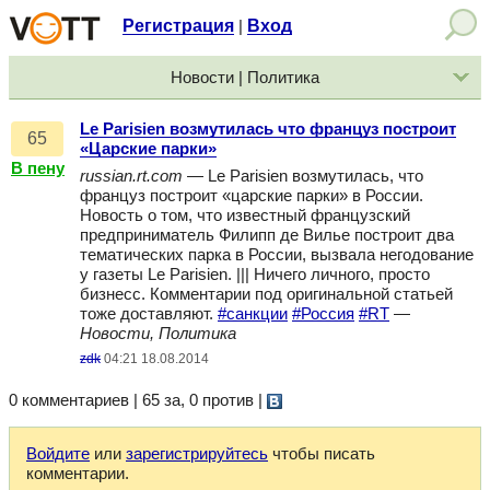
Регистрация
Вход
|
Новости | Политика
Le Parisien возмутилась что француз построит
65
«Царские парки»
В пену
russian.rt.com
— Le Parisien возмутилась, что
француз построит «царские парки» в России.
Новость о том, что известный французский
предприниматель Филипп де Вилье построит два
тематических парка в России, вызвала негодование
у газеты Le Parisien. ||| Ничего личного, просто
бизнесс. Комментарии под оригинальной статьей
тоже доставляют.
#санкции
#Россия
#RT
—
Новости, Политика
zdk
04:21 18.08.2014
0 комментариев | 65 за, 0 против
|
Войдите
или
зарегистрируйтесь
чтобы писать
комментарии.