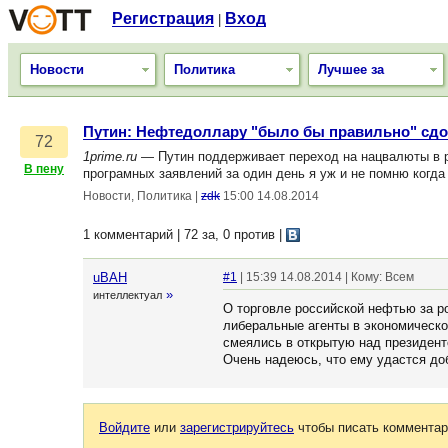
Регистрация
Вход
|
Новости
Политика
Лучшее за
Путин: Нефтедоллару "было бы правильно" сдо
72
1prime.ru
— Путин поддерживает переход на нацвалюты в ра
В пену
програмных заявлений за один день я уж и не помню когда
Новости, Политика
|
zdk
15:00 14.08.2014
1 комментарий | 72 за, 0 против
|
uBAH
#1
| 15:39 14.08.2014 | Кому: Всем
»
интеллектуал
О торговле российской нефтью за р
либеральные агенты в экономическом
смеялись в открытую над президенто
Очень надеюсь, что ему удастся доб
Войдите
или
зарегистрируйтесь
чтобы писать комментар