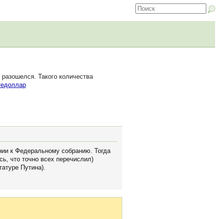
 разошелся. Такого количества
тедоллар
нии к Федеральному собранию. Тогда
ь, что точно всех перечислил)
татуре Путина).