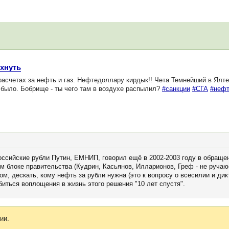
хнуть
счетах за нефть и газ. Нефтедоллару кирдык!! Чета Темнейший в Ялте
 было. Бобрище - ты чего там в воздухе распылил?
#санкции
#СГА
#неф
оссийские рубли Путин, ЕМНИП, говорил ещё в 2002-2003 году в обраще
 блоке правительства (Кудрин, Касьянов, Илларионов, Греф - не ручаюс
м, дескать, кому нефть за рубли нужна (это к вопросу о всесилии и дик
иться воплощения в жизнь этого решения "10 лет спустя".
ии.